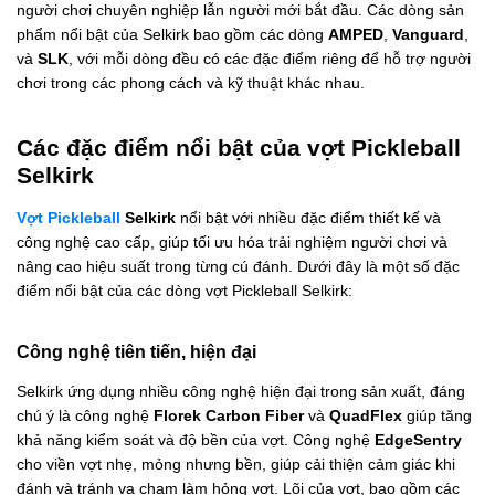
người chơi chuyên nghiệp lẫn người mới bắt đầu. Các dòng sản
phẩm nổi bật của Selkirk bao gồm các dòng
AMPED
,
Vanguard
,
và
SLK
, với mỗi dòng đều có các đặc điểm riêng để hỗ trợ người
chơi trong các phong cách và kỹ thuật khác nhau.
Các đặc điểm nổi bật của vợt Pickleball
Selkirk
Vợt Pickleball
Selkirk
nổi bật với nhiều đặc điểm thiết kế và
công nghệ cao cấp, giúp tối ưu hóa trải nghiệm người chơi và
nâng cao hiệu suất trong từng cú đánh. Dưới đây là một số đặc
điểm nổi bật của các dòng vợt Pickleball Selkirk:
Công nghệ tiên tiến, hiện đại
Selkirk ứng dụng nhiều công nghệ hiện đại trong sản xuất, đáng
chú ý là công nghệ
Florek Carbon Fiber
và
QuadFlex
giúp tăng
khả năng kiểm soát và độ bền của vợt. Công nghệ
EdgeSentry
cho viền vợt nhẹ, mỏng nhưng bền, giúp cải thiện cảm giác khi
đánh và tránh va chạm làm hỏng vợt. Lõi của vợt, bao gồm các