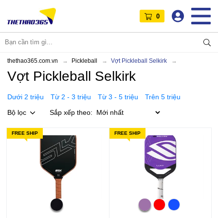
0
thethao365.com.vn
Pickleball
Vợt Pickleball Selkirk
Vợt Pickleball Selkirk
Dưới 2 triệu
Từ 2 - 3 triệu
Từ 3 - 5 triệu
Trên 5 triệu
Bộ lọc
Sắp xếp theo:
FREE SHIP
FREE SHIP