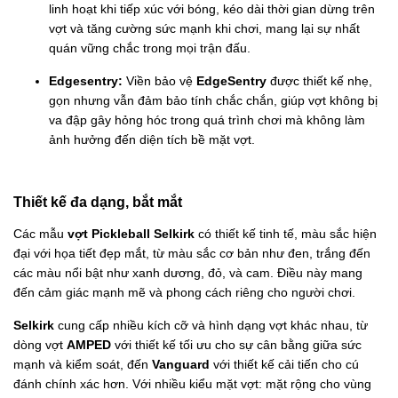
linh hoạt khi tiếp xúc với bóng, kéo dài thời gian dừng trên
vợt và tăng cường sức mạnh khi chơi, mang lại sự nhất
quán vững chắc trong mọi trận đấu.
Edgesentry:
Viền bảo vệ
EdgeSentry
được thiết kế nhẹ,
gọn nhưng vẫn đảm bảo tính chắc chắn, giúp vợt không bị
va đập gây hỏng hóc trong quá trình chơi mà không làm
ảnh hưởng đến diện tích bề mặt vợt.
Thiết kế đa dạng, bắt mắt
Các mẫu
vợt Pickleball Selkirk
có thiết kế tinh tế, màu sắc hiện
đại với họa tiết đẹp mắt, từ màu sắc cơ bản như đen, trắng đến
các màu nổi bật như xanh dương, đỏ, và cam. Điều này mang
đến cảm giác mạnh mẽ và phong cách riêng cho người chơi.
Selkirk
cung cấp nhiều kích cỡ và hình dạng vợt khác nhau, từ
dòng vợt
AMPED
với thiết kế tối ưu cho sự cân bằng giữa sức
mạnh và kiểm soát, đến
Vanguard
với thiết kế cải tiến cho cú
đánh chính xác hơn. Với nhiều kiểu mặt vợt: mặt rộng cho vùng