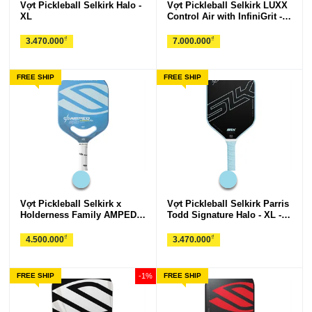
Vợt Pickleball Selkirk Halo -
Vợt Pickleball Selkirk LUXX
XL
Control Air with InfiniGrit -
Invikta
₫
₫
3.470.000
7.000.000
FREE SHIP
FREE SHIP
Vợt Pickleball Selkirk x
Vợt Pickleball Selkirk Parris
Holderness Family AMPED
Todd Signature Halo - XL -
Pro Air - Epic
Control
₫
₫
4.500.000
3.470.000
FREE SHIP
-1%
FREE SHIP