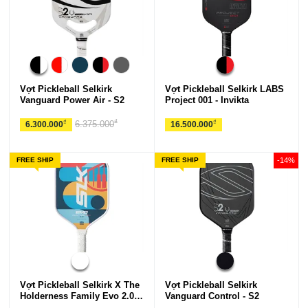
Vợt Pickleball Selkirk
Vợt Pickleball Selkirk LABS
Vanguard Power Air - S2
Project 001 - Invikta
₫
₫
₫
6.375.000
6.300.000
16.500.000
FREE SHIP
FREE SHIP
-14%
Vợt Pickleball Selkirk X The
Vợt Pickleball Selkirk
Holderness Family Evo 2.0 -
Vanguard Control - S2
Control - Max