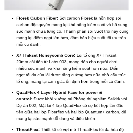
Florek Carbon Fiber:
Sợi carbon Florek là hỗn hợp sợi
carbon độc quyền mang lại khả năng kiểm soát và bổ sung
sức mạnh chưa từng có. Thành phần sợi vượt trội này cũng
mang lại điểm ngọt lớn hơn, đảm bảo hiệu suất tối ưu trên
mỗi cú đánh.
X7 Thikset Honeycomb Core:
Lõi tổ ong X7 Thikset
20mm cải tiến từ Labs 003, mang đến cho người chơi
nhiều sức mạnh và khả năng kiểm soát hơn nữa. Điểm
ngọt tối đa của lõi được tăng cường hơn nữa nhờ cấu trúc
tổ ong, mang lại cảm giác ổn định hơn trong mỗi cú đánh.
QuadFlex 4 Layer Hybrid Face for power &
control:
Được khởi xướng tại Phòng thí nghiệm Selkirk với
Dự án 002, Mặt lai 4 lớp QuadFlex có sự kết hợp lần đầu
tiên giữa hai lớp Fiberflex và hai lớp Quantum+ carbon, để
mang lại sức mạnh dễ dàng và điều khiển.
ThroatFlex:
Thiết kế cổ vợt mở ThroatFlex tối đa hóa độ