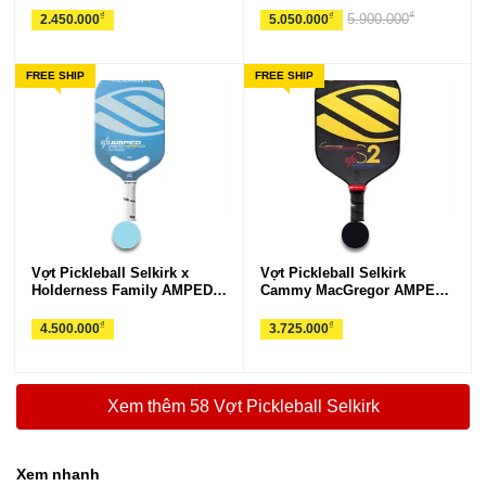
₫
₫
₫
5.900.000
2.450.000
5.050.000
FREE SHIP
FREE SHIP
Vợt Pickleball Selkirk x
Vợt Pickleball Selkirk
Holderness Family AMPED
Cammy MacGregor AMPED -
Pro Air - Invikta
S2
₫
₫
4.500.000
3.725.000
Xem thêm 58 Vợt Pickleball Selkirk
Xem nhanh