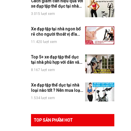
Cách giảm cân hiệu quả với
xe đạp tập thể dục tại nhà
bạn đã biết
3.015 lượt xem
Xe đạp tập tại nhà ngon bổ
rẻ cho người thoát vị đĩa
đệm
11.420 lượt xem
Top 5+ xe đạp tập thể dục
tại nhà phù hợp với dân văn
phòng
8.167 lượt xem
Xe đạp tập thể dục tại nhà
loại nào tốt ? Nên mua loại
nào ?
1.534 lượt xem
TOP SẢN PHẨM HOT