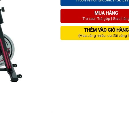
(100% rẻ hơn Shopee, Titok, La
MUA HÀNG
Trả sau | Trả góp | Giao hàn
THÊM VÀO GIỎ HÀNG
(Mua càng nhiều, ưu đãi càng 