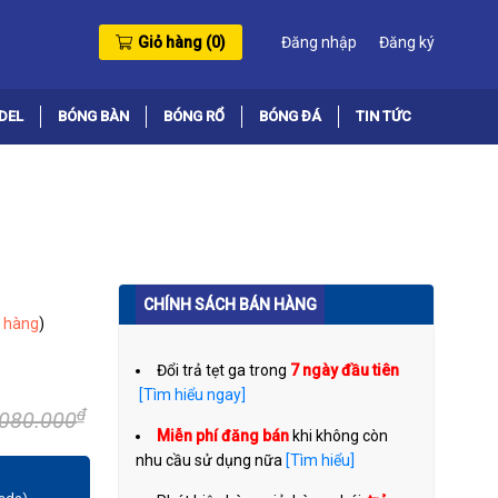
Giỏ hàng (
0
)
Đăng nhập
Đăng ký
DEL
BÓNG BÀN
BÓNG RỔ
BÓNG ĐÁ
TIN TỨC
CHÍNH SÁCH BÁN HÀNG
 hàng
)
Đổi trả tẹt ga trong
7 ngày đầu tiên
[Tìm hiểu ngay]
₫
.080.000
Miễn phí đăng bán
khi không còn
nhu cầu sử dụng nữa
[Tìm hiểu]