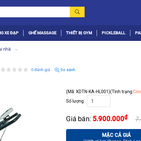
G XE ĐẠP
GHẾ MASSAGE
THIẾT BỊ GYM
PICKLEBALL
PA
ại nhà
0 đánh giá
So sánh
(Mã: XDTN-KA-HL001)
(Tình trạng:
Còn
Số lượng
₫
Giá bán:
5.900.000
7
MẶC CẢ GIÁ