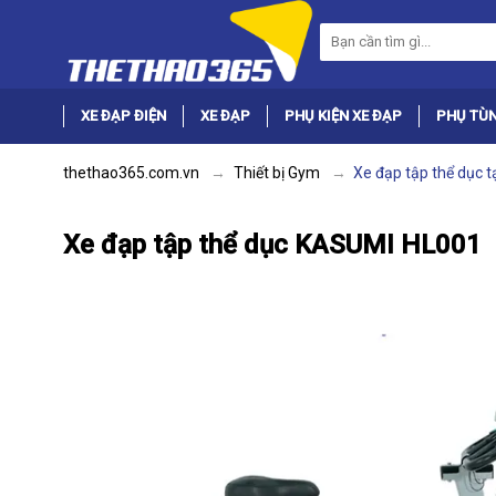
XE ĐẠP ĐIỆN
XE ĐẠP
PHỤ KIỆN XE ĐẠP
PHỤ TÙN
thethao365.com.vn
Thiết bị Gym
Xe đạp tập thể dục t
Xe đạp tập thể dục KASUMI HL001