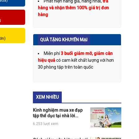
zada)
Phát hiện hàng giả, hàng nhái,
trả
hàng và nhận thêm 100% giá trị đơn
hàng
g
lớn)
QUÀ TẶNG KHUYẾN MẠI
Miễn phí
3 buổi giảm mỡ, giảm cân
hiệu quả
có cam kết chất lượng với hơn
30 phòng tập trên toàn quốc
XEM NHIỀU
Kinh nghiệm mua xe đạp
tập thể dục tại nhà lời
khuyên từ chuyên gia nên
6.253 lượt xem
đọc