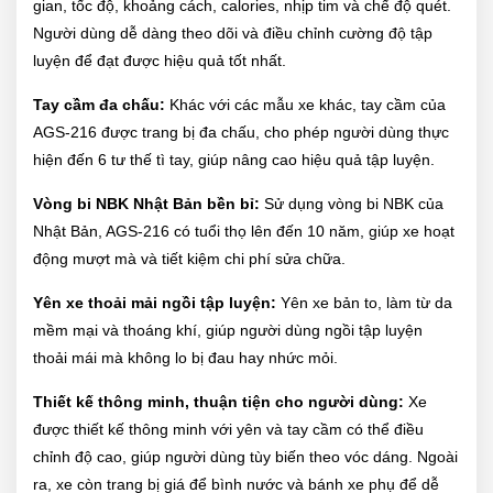
gian, tốc độ, khoảng cách, calories, nhịp tim và chế độ quét.
Người dùng dễ dàng theo dõi và điều chỉnh cường độ tập
luyện để đạt được hiệu quả tốt nhất.
Tay cầm đa chấu:
Khác với các mẫu xe khác, tay cầm của
AGS-216 được trang bị đa chấu, cho phép người dùng thực
hiện đến 6 tư thế tì tay, giúp nâng cao hiệu quả tập luyện.
Vòng bi NBK Nhật Bản bền bỉ:
Sử dụng vòng bi NBK của
Nhật Bản, AGS-216 có tuổi thọ lên đến 10 năm, giúp xe hoạt
động mượt mà và tiết kiệm chi phí sửa chữa.
Yên xe thoải mải ngồi tập luyện:
Yên xe bản to, làm từ da
mềm mại và thoáng khí, giúp người dùng ngồi tập luyện
thoải mái mà không lo bị đau hay nhức mỏi.
Thiết kế thông minh, thuận tiện cho người dùng:
Xe
được thiết kế thông minh với yên và tay cầm có thể điều
chỉnh độ cao, giúp người dùng tùy biến theo vóc dáng. Ngoài
ra, xe còn trang bị giá để bình nước và bánh xe phụ để dễ