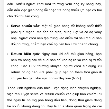
đấu. Nhiều người chơi mới thường xem nhẹ kỹ năng này,
dẫn đến việc giao bóng lỗi hoặc trả bóng thiếu lực, tạo cơ hội
cho đối thủ tấn công.
Serve chuẩn xác
: Một cú giao bóng tốt không nhất thiết
phải quá mạnh, mà cần ổn định, đúng luật và có độ xoáy
nhẹ. Người chơi nên tập trung vào điểm rơi sâu ở cuối sân
đối phương, nhằm hạn chế họ tiến lên lưới nhanh chóng.
Return hiệu quả
: Ngay sau khi đối thủ giao bóng, bạn
nên trả bóng sâu về cuối sân để kéo họ ra xa khỏi vị trí tấn
công. Các HLV thường khuyên người chơi sử dụng cú
return có độ cao vừa phải, giúp bạn có thêm thời gian di
chuyển lên gần khu vực non-volley line (NVZ).
Theo kinh nghiệm của nhiều vận động viên chuyên nghiệp,
việc rèn luyện serve và return chuẩn xác giúp bạn chiếm ưu
thế ngay từ những pha bóng đầu tiên, đồng thời giảm đáng
kể số lỗi không đáng có. Đây là chìa khóa quan trọng để cải