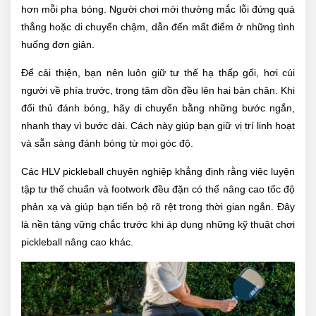
hơn mỗi pha bóng. Người chơi mới thường mắc lỗi đứng quá
thẳng hoặc di chuyển chậm, dẫn đến mất điểm ở những tình
huống đơn giản.
Để cải thiện, bạn nên luôn giữ tư thế hạ thấp gối, hơi cúi
người về phía trước, trọng tâm dồn đều lên hai bàn chân. Khi
đối thủ đánh bóng, hãy di chuyển bằng những bước ngắn,
nhanh thay vì bước dài. Cách này giúp bạn giữ vị trí linh hoạt
và sẵn sàng đánh bóng từ mọi góc độ.
Các HLV pickleball chuyên nghiệp khẳng định rằng việc luyện
tập tư thế chuẩn và footwork đều đặn có thể nâng cao tốc độ
phản xạ và giúp bạn tiến bộ rõ rệt trong thời gian ngắn. Đây
là nền tảng vững chắc trước khi áp dụng những kỹ thuật chơi
pickleball nâng cao khác.