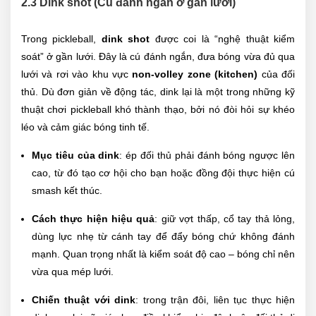
2.3 Dink shot (Cú đánh ngắn ở gần lưới)
Trong pickleball,
dink shot
được coi là “nghệ thuật kiểm
soát” ở gần lưới. Đây là cú đánh ngắn, đưa bóng vừa đủ qua
lưới và rơi vào khu vực
non-volley zone (kitchen)
của đối
thủ. Dù đơn giản về động tác, dink lại là một trong những kỹ
thuật chơi pickleball khó thành thạo, bởi nó đòi hỏi sự khéo
léo và cảm giác bóng tinh tế.
Mục tiêu của dink
: ép đối thủ phải đánh bóng ngược lên
cao, từ đó tạo cơ hội cho bạn hoặc đồng đội thực hiện cú
smash kết thúc.
Cách thực hiện hiệu quả
: giữ vợt thấp, cổ tay thả lỏng,
dùng lực nhẹ từ cánh tay để đẩy bóng chứ không đánh
mạnh. Quan trọng nhất là kiểm soát độ cao – bóng chỉ nên
vừa qua mép lưới.
Chiến thuật với dink
: trong trận đôi, liên tục thực hiện