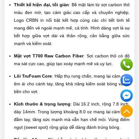
Thiết kế hiện đại, tối giản
: Bề mặt làm từ sợi carbon thô
màu đen mờ, tạo cảm giác cao cấp và chuyên nghiệp.
Logo CRBN in nổi bật kết hợp cùng các chi tiết tinh tế
mang đến vẻ ngoài mạnh mẽ, cá tính. Hình dáng vợt là sự
kết hợp giữa vợt dài và thân rộng, cân bằng giữa sức
mạnh và kiểm soát.
Mặt vợt T700 Raw Carbon Fiber
: Sợi carbon thô có độ
ma sát cực cao, giúp tạo xoáy mạnh mẽ và uy lực.
Lõi TruFoam Core
: Hấp thụ rung chấn, mang lại cảm giác
êm ái cho cánh tay, tăng khả năng kiểm soát bóng và độ
bền cho vợt.
Kích thước & trọng lượng
: Dài 16.2 inch, rộng 7.8 inch,
dày 14mm. Trọng lượng khoảng 8.0 oz mang lại cảm giác
đầm tay, tăng sức mạnh mà vẫn hạn chế mỏi. Vùng điểm
ngọt (sweet spot) rộng giúp dễ dàng đánh trúng bóng.