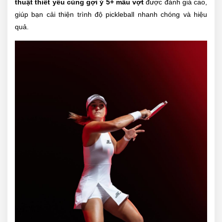
thuật thiết yếu cùng gợi ý 5+ mẫu vợt
được đánh giá cao,
giúp bạn cải thiện trình độ pickleball nhanh chóng và hiệu
quả.