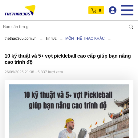
0
thethao365.com.vn
Tin tức
MÔN THỂ THAO KHÁC
10 kỹ thuật và 5+ vợt pickleball cao cấp giúp bạn nâng
cao trình độ
26/09/2025 21:38
- 5.837 lượt xem