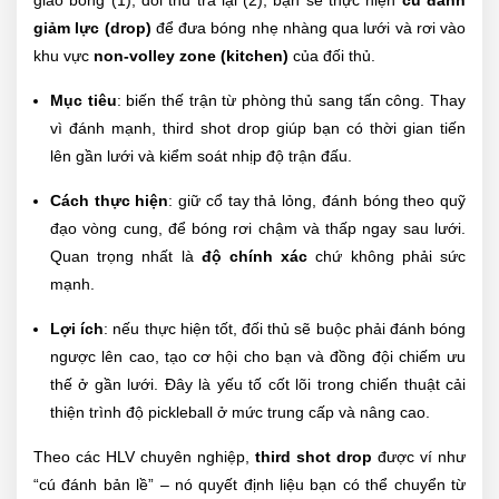
giảm lực (drop)
để đưa bóng nhẹ nhàng qua lưới và rơi vào
khu vực
non-volley zone (kitchen)
của đối thủ.
Mục tiêu
: biến thế trận từ phòng thủ sang tấn công. Thay
vì đánh mạnh, third shot drop giúp bạn có thời gian tiến
lên gần lưới và kiểm soát nhịp độ trận đấu.
Cách thực hiện
: giữ cổ tay thả lỏng, đánh bóng theo quỹ
đạo vòng cung, để bóng rơi chậm và thấp ngay sau lưới.
Quan trọng nhất là
độ chính xác
chứ không phải sức
mạnh.
Lợi ích
: nếu thực hiện tốt, đối thủ sẽ buộc phải đánh bóng
ngược lên cao, tạo cơ hội cho bạn và đồng đội chiếm ưu
thế ở gần lưới. Đây là yếu tố cốt lõi trong chiến thuật cải
thiện trình độ pickleball ở mức trung cấp và nâng cao.
Theo các HLV chuyên nghiệp,
third shot drop
được ví như
“cú đánh bản lề” – nó quyết định liệu bạn có thể chuyển từ