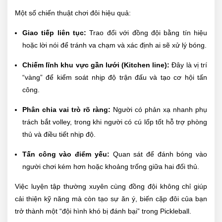
Một số chiến thuật chơi đôi hiệu quả:
Giao tiếp liên tục:
Trao đổi với đồng đội bằng tín hiệu
hoặc lời nói để tránh va chạm và xác định ai sẽ xử lý bóng.
Chiếm lĩnh khu vực gần lưới (Kitchen line):
Đây là vị trí
“vàng” để kiểm soát nhịp độ trận đấu và tạo cơ hội tấn
công.
Phân chia vai trò rõ ràng:
Người có phản xạ nhanh phụ
trách bắt volley, trong khi người có cú lốp tốt hỗ trợ phòng
thủ và điều tiết nhịp độ.
Tấn công vào điểm yếu:
Quan sát để đánh bóng vào
người chơi kém hơn hoặc khoảng trống giữa hai đối thủ.
Việc luyện tập thường xuyên cùng đồng đội không chỉ giúp
cải thiện kỹ năng mà còn tạo sự ăn ý, biến cặp đôi của bạn
trở thành một “đội hình khó bị đánh bại” trong Pickleball.