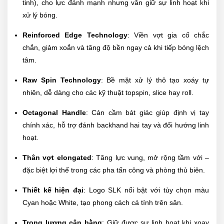
tinh), cho lực đánh mạnh nhưng vẫn giữ sự linh hoạt khi
xử lý bóng.
Reinforced Edge Technology
: Viền vợt gia cố chắc
chắn, giảm xoắn và tăng độ bền ngay cả khi tiếp bóng lệch
tâm.
Raw Spin Technology
: Bề mặt xử lý thô tạo xoáy tự
nhiên, dễ dàng cho các kỹ thuật topspin, slice hay roll.
Octagonal Handle
: Cán cầm bát giác giúp định vị tay
chính xác, hỗ trợ đánh backhand hai tay và đổi hướng linh
hoạt.
Thân vợt elongated
: Tăng lực vung, mở rộng tầm với –
đặc biệt lợi thế trong các pha tấn công và phòng thủ biên.
Thiết kế hiện đại
: Logo SLK nổi bật với tùy chọn màu
Cyan hoặc White, tạo phong cách cá tính trên sân.
Trọng lượng cân bằng
: Giữ được sự linh hoạt khi xoay