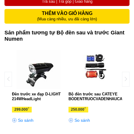
Trả sau | Trả góp | Giao hàng
THÊM VÀO GIỎ HÀNG
(Mua càng nhiều, ưu đãi càng lớn)
Sản phẩm tương tự Bộ đèn sau và trước Giant
Numen
Đèn trước xe đạp D-LIGHT
Bộ đèn trước sau CATEYE
Bộ đ
214WHeadLight
BODENTRUOCVADENHAUCATEYE
Nume
₫
₫
299.000
250.000
299
So sánh
So sánh
S