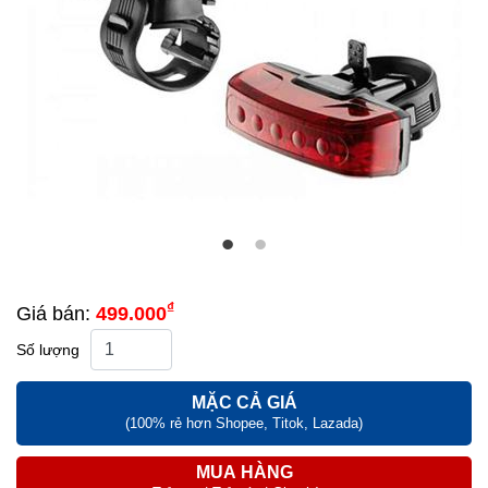
₫
Giá bán:
499.000
Số lượng
MẶC CẢ GIÁ
(100% rẻ hơn Shopee, Titok, Lazada)
MUA HÀNG