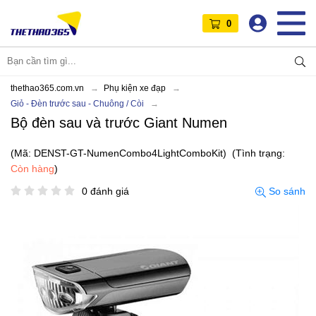
0
thethao365.com.vn
Phụ kiện xe đạp
Giỏ - Đèn trước sau - Chuông / Còi
Bộ đèn sau và trước Giant Numen
(Mã: DENST-GT-NumenCombo4LightComboKit)
(Tình trạng:
Còn hàng
)
0 đánh giá
So sánh