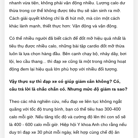
nhanh vừa tiện, không phải vận động nhiều. Lượng calo dư
thừa trong cơ thể không được tiêu thụ sẽ sản sinh ra mỡ.
Cách giải quyết không chỉ là đi hút mỡ, mà còn một cách
khác lành mạnh, thiết thực hơn: Vận động và vận động.
Có thể nhiều người đã biết cách để đốt mỡ hiệu quả nhất là
tiêu thụ được nhiều calo, những bài tập cardio đốt mỡ thừa
luôn là lựa chọn hàng đầu. Bên cạnh chạy bộ, nhảy dây, bơi
lội, leo cầu thang... thì đạp xe cũng là một trong những hoạt
động đem lại hiệu quả lớn phù hợp với nhiều đối tượng.
Vậy thực sự thì đạp xe có giúp giảm cân không? Có,
câu trả lời là chắc chắn có. Nhưng mức độ giảm ra sao?
Theo các nhà nghiên cứu, nếu đạp xe liên tục không ngắt
quãng với tốc độ trung bình, bạn có thể tiêu hao 300-400
calo mỗi giờ. Nếu tăng tốc độ và cường độ lên thì con số sẽ
là 400 - 600 calo mỗi giờ. Hiệp hội Y khoa Anh cho rằng nếu
duy trì đạp xe 30 phút mỗi ngày, kết hợp cùng chế độ ăn