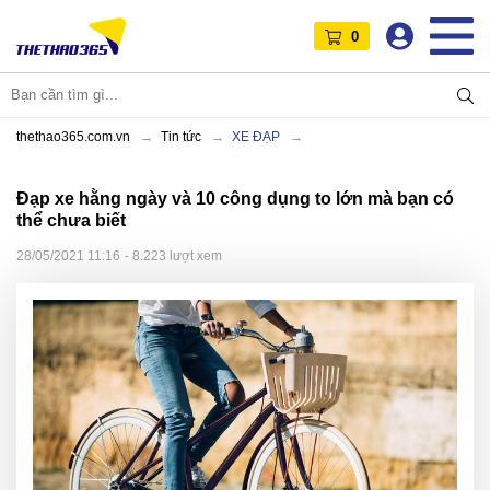
0
thethao365.com.vn
Tin tức
XE ĐẠP
Đạp xe hằng ngày và 10 công dụng to lớn mà bạn có
thể chưa biết
28/05/2021 11:16
- 8.223 lượt xem