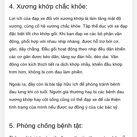
4. Xương khớp chắc khỏe:
Lợi ích của đạp xe đối với xương khớp là làm tăng mật độ
xương, củng cố hệ xương chắc khỏe. Tập thể dục với xe đạp
đặc biệt tốt cho khớp gối. Khi bạn đạp xe các bộ phận vận
động, phối hợp với nhau nhịp nhàng, được hỗ trợ bởi cơ,
gân, dây chằng. Đầu gối hoạt động theo nhịp đều đặn khiến
các cơ gân được kéo dãn, tăng sự đàn hồi, dẻo dai. Vận
động còn kích thích tiết ra dịch khớp nhầy, khiến đầu khớp
trơn hơn, không bị cơn đau làm phiền.
Ngoài ra, đây còn là bài tập hữu ích để phòng tránh bệnh
đau lưng khi có tuổi. Người già thường hay bị các bệnh đau
xương khớp hay cột sống cũng có thể đạp xe để cải thiện
tình trạng của mình nếu được sự đồng ý của các bác sỹ.
5. Phòng chống bệnh tật: