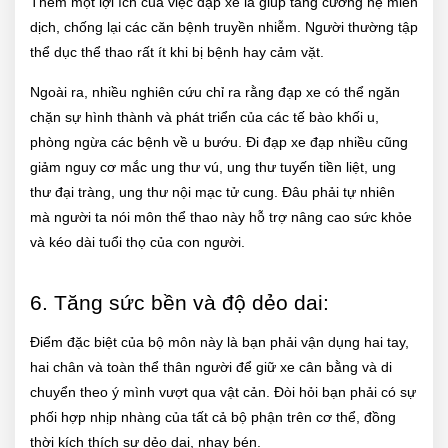
Thêm một lợi ích của việc đạp xe là giúp tăng cường hệ miễn
dịch, chống lại các căn bệnh truyền nhiễm. Người thường tập
thể dục thể thao rất ít khi bị bệnh hay cảm vặt.
Ngoài ra, nhiều nghiên cứu chỉ ra rằng đạp xe có thể ngăn
chặn sự hình thành và phát triển của các tế bào khối u,
phòng ngừa các bệnh về u bướu. Đi đạp xe đạp nhiều cũng
giảm nguy cơ mắc ung thư vú, ung thư tuyến tiền liệt, ung
thư đại tràng, ung thư nội mạc tử cung. Đâu phải tự nhiên
mà người ta nói môn thể thao này hỗ trợ nâng cao sức khỏe
và kéo dài tuổi thọ của con người.
6. Tăng sức bền và độ dẻo dai:
Điểm đặc biệt của bộ môn này là bạn phải vận dụng hai tay,
hai chân và toàn thể thân người để giữ xe cân bằng và di
chuyển theo ý mình vượt qua vật cản. Đòi hỏi bạn phải có sự
phối hợp nhịp nhàng của tất cả bộ phận trên cơ thể, đồng
thời kích thích sự dẻo dai, nhạy bén.