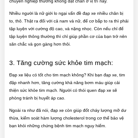
chuyên nghiệp thường không đặt chân ở vị trí này.
Nhiều người là nữ giới lo ngại vấn đề đạp xe nhiều chân bị
to, thô. Thật ra đối với cả nam và nữ, để cơ bắp to ra thì phải
tập luyện với cường độ cao, và nặng nhọc. Còn nếu chỉ để
tập luyện thông thường thì chỉ giúp phần cơ của bạn trở nên
săn chắc và gọn gàng hơn thôi.
3. Tăng cường sức khỏe tim mạch:
Đạp xe liệu có tốt cho tim mạch không? Khi bạn đạp xe, tim
đập nhanh hơn, tăng cường khả năng bơm máu giúp cải
thiện sức khỏe tim mạch. Người có thói quen đạp xe sẽ
phòng tránh bị huyết áp cao.
Ngoài ra như đã nói, đạp xe còn giúp đốt cháy lượng mỡ dư
thừa, kiểm soát hàm lượng cholesterol trong cơ thể bảo vệ
bạn khỏi những chứng bệnh tim mạch nguy hiểm.