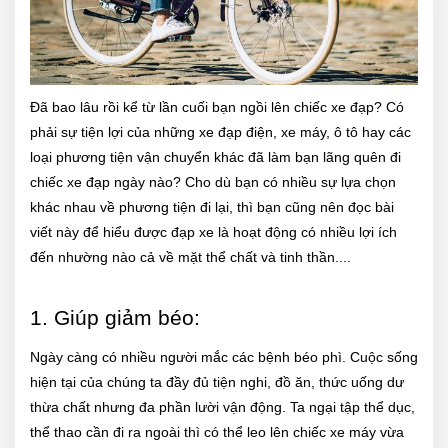
Đã bao lâu rồi kể từ lần cuối bạn ngồi lên chiếc xe đạp? Có
phải sự tiện lợi của những xe đạp điện, xe máy, ô tô hay các
loại phương tiện vận chuyển khác đã làm bạn lãng quên đi
chiếc xe đạp ngày nào? Cho dù bạn có nhiều sự lựa chọn
khác nhau về phương tiện đi lại, thì bạn cũng nên đọc bài
viết này để hiểu được đạp xe là hoạt động có nhiều lợi ích
đến nhường nào cả về mặt thể chất và tinh thần....
1. Giúp giảm béo:
Ngày càng có nhiều người mắc các bệnh béo phì. Cuộc sống
hiện tại của chúng ta đầy đủ tiện nghi, đồ ăn, thức uống dư
thừa chất nhưng đa phần lười vận động. Ta ngại tập thể dục,
thể thao cần đi ra ngoài thì có thể leo lên chiếc xe máy vừa