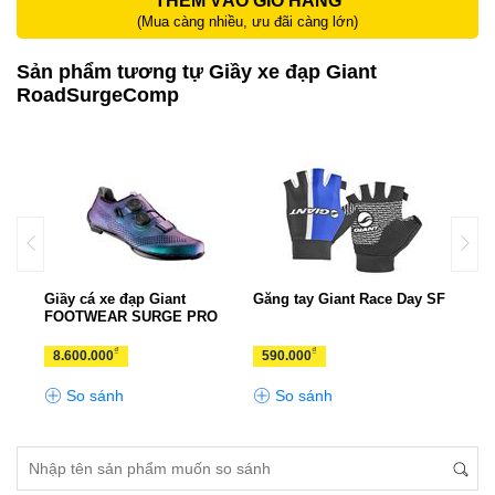
THÊM VÀO GIỎ HÀNG
(Mua càng nhiều, ưu đãi càng lớn)
Sản phẩm tương tự Giầy xe đạp Giant
RoadSurgeComp
ZED
Giầy cá xe đạp Giant
Găng tay Giant Race Day SF
Giầy
FOOTWEAR SURGE PRO
SHU
₫
₫
8.600.000
590.000
2.5
So sánh
So sánh
S