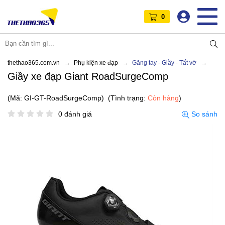
0
thethao365.com.vn
Phụ kiện xe đạp
Găng tay - Giầy - Tất vớ
Giầy xe đạp Giant RoadSurgeComp
(Mã: GI-GT-RoadSurgeComp)
(Tình trạng:
Còn hàng
)
0 đánh giá
So sánh