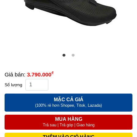
₫
Giá bán:
3.790.000
Số lượng
MẶC CẢ GIÁ
(100% rẻ hơn Shopee, Titok, Lazada)
MUA HÀNG
Trả sau | Trả góp | Giao hàng