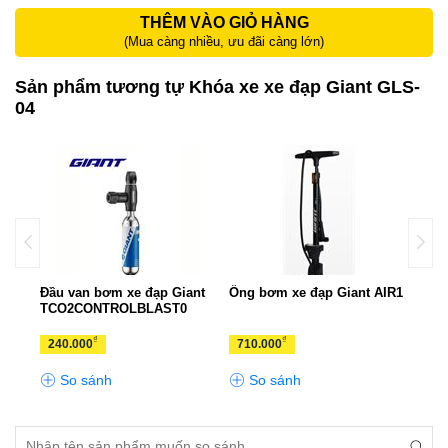
THÊM VÀO GIỎ HÀNG
(Mua càng nhiều, ưu đãi càng lớn)
Sản phẩm tương tự Khóa xe xe đạp Giant GLS-
04
Đầu van bơm xe đạp Giant
Ống bơm xe đạp Giant AIR1
Khóa
TCO2CONTROLBLAST0
₫
₫
240.000
710.000
210
So sánh
So sánh
S