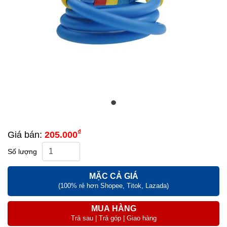
₫
Giá bán:
205.000
Số lượng
MẶC CẢ GIÁ
(100% rẻ hơn Shopee, Titok, Lazada)
MUA HÀNG
Trả sau | Trả góp | Giao hàng