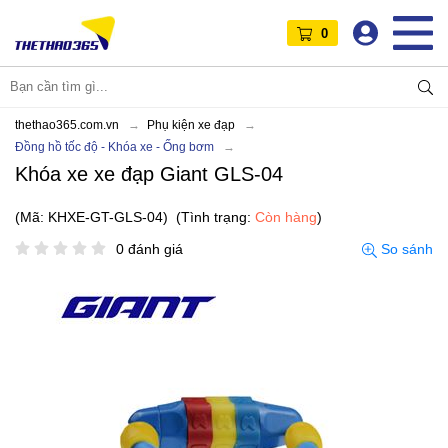
0
thethao365.com.vn
Phụ kiện xe đạp
Đồng hồ tốc độ - Khóa xe - Ống bơm
Khóa xe xe đạp Giant GLS-04
(Mã: KHXE-GT-GLS-04)
(Tình trạng:
Còn hàng
)
0 đánh giá
So sánh