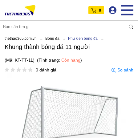
0
thethao365.com.vn
Bóng đá
Phụ kiện bóng đá
Khung thành bóng đá 11 người
(Mã: KT-TT-11)
(Tình trạng:
Còn hàng
)
0 đánh giá
So sánh