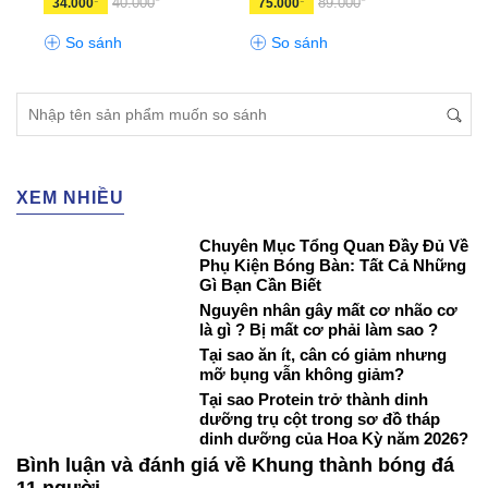
40.000
89.000
34.000
75.000
6.0
So sánh
So sánh
S
XEM NHIỀU
Chuyên Mục Tổng Quan Đầy Đủ Về
Phụ Kiện Bóng Bàn: Tất Cả Những
Gì Bạn Cần Biết
Nguyên nhân gây mất cơ nhão cơ
là gì ? Bị mất cơ phải làm sao ?
Tại sao ăn ít, cân có giảm nhưng
mỡ bụng vẫn không giảm?
Tại sao Protein trở thành dinh
dưỡng trụ cột trong sơ đồ tháp
dinh dưỡng của Hoa Kỳ năm 2026?
Bình luận và đánh giá về Khung thành bóng đá