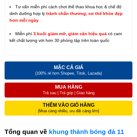
Tư vấn miễn phí cách chơi thể thao khoa học & chế độ
dinh dưỡng hợp lý
tránh chấn thương, cơ thể khỏe đẹp
hơn mỗi ngày
Miễn phí
3 buổi giảm mỡ, giảm cân hiệu quả
có cam
kết chất lượng với hơn 30 phòng tập trên toàn quốc
MẶC CẢ GIÁ
(100% rẻ hơn Shopee, Titok, Lazada)
MUA HÀNG
Trả sau | Trả góp | Giao hàng
THÊM VÀO GIỎ HÀNG
(Mua càng nhiều, ưu đãi càng lớn)
Tổng quan về
khung thành bóng đá 11