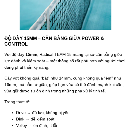
ĐỘ DÀY 15MM – CÂN BẰNG GIỮA POWER &
CONTROL
Với độ dày
15mm
, Radical TEAM 15 mang lại sự cân bằng giữa
lực đánh và kiểm soát – một thông số rất phù hợp với người chơi
đang phát triển kỹ năng.
Cây vợt không quá “bật” như 14mm, cũng không quá “êm” như
16mm, mà nằm ở giữa, giúp bạn vừa có thể đánh mạnh khi cần,
vừa giữ được sự ổn định trong những pha xử lý tinh tế.
Trong thực tế:
Drive → đủ lực, không bị yếu
Dink → dễ kiểm soát
Volley → ổn định, ít lỗi