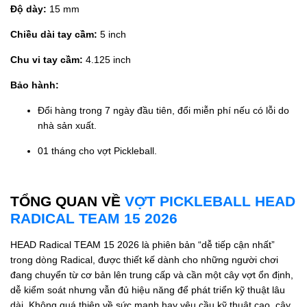
Độ dày:
15 mm
Chiều dài tay cầm:
5 inch
Chu vi tay cầm:
4.125 inch
Bảo hành:
Đổi hàng trong 7 ngày đầu tiên, đổi miễn phí nếu có lỗi do
nhà sản xuất.
01 tháng cho vợt Pickleball.
TỔNG QUAN VỀ
VỢT PICKLEBALL HEAD
RADICAL TEAM 15 2026
HEAD Radical TEAM 15 2026 là phiên bản “dễ tiếp cận nhất”
trong dòng Radical, được thiết kế dành cho những người chơi
đang chuyển từ cơ bản lên trung cấp và cần một cây vợt ổn định,
dễ kiểm soát nhưng vẫn đủ hiệu năng để phát triển kỹ thuật lâu
dài. Không quá thiên về sức mạnh hay yêu cầu kỹ thuật cao, cây