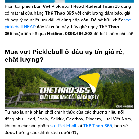
Hiện tại, phiên bản
Vợt Pickleball Head Radical Team 15
đang
có mặt tại cửa hàng
Thể Thao 365
với chất lượng đảm bảo, giá
cả hợp lý và nhiều ưu đãi vô cùng hấp dẫn. Để sở hữu chiếc
vợt
pickleball HEAD
đầy lôi cuốn này, hãy ghé ngay
Thể Thao
365
hoặc liên hệ qua
Hotline: 0898.696.808
để biết thêm chi tiết!
Mua vợt Pickleball ở đâu uy tín giá rẻ,
chất lượng?
Tự hào là nhà phân phối chính thức của các thương hiệu nổi
tiếng như Head, Joola, Selkirk, Gearbox, Diadem,... tại Việt Nam,
khi mua các sản phẩm
vợt Pickleball
tại
Thể Thao 365
, bạn sẽ
được hưởng các chính sách dưới đây: