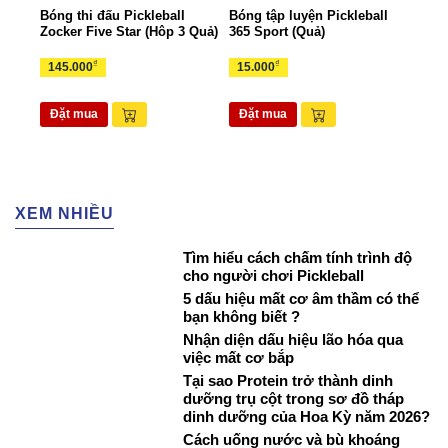
all
Bóng thi đấu Pickleball
Bóng tập luyện Pickleball
Bộ k
Zocker Five Star (Hôp 3 Quả)
365 Sport (Quả)
Zock
₫
₫
145.000
15.000
1.6
Đặt mua
Đặt mua
Đặ
XEM NHIỀU
Tìm hiểu cách chấm tính trình độ
cho người chơi Pickleball
5 dấu hiệu mất cơ âm thầm có thể
bạn không biết ?
Nhận diện dấu hiệu lão hóa qua
việc mất cơ bắp
Tại sao Protein trở thành dinh
dưỡng trụ cột trong sơ đồ tháp
dinh dưỡng của Hoa Kỳ năm 2026?
Cách uống nước và bù khoáng