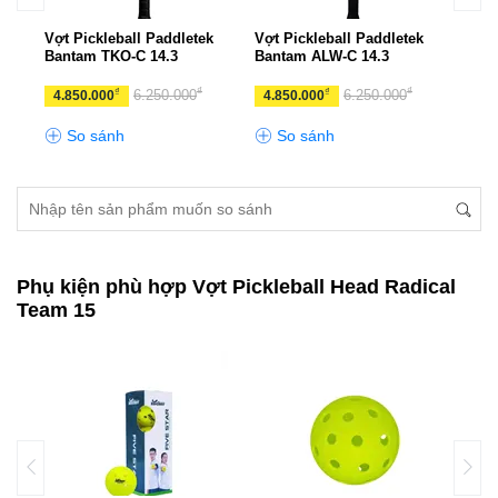
k
Vợt Pickleball Paddletek
Vợt Pickleball Paddletek
Vợt 
Bantam TKO-C 14.3
Bantam ALW-C 14.3
Bant
₫
₫
₫
₫
6.250.000
6.250.000
4.850.000
4.850.000
4.8
So sánh
So sánh
S
Phụ kiện phù hợp Vợt Pickleball Head Radical
Team 15