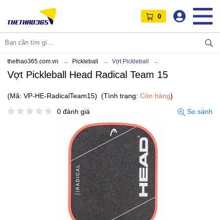
0
thethao365.com.vn
Pickleball
Vợt Pickleball
Vợt Pickleball Head Radical Team 15
(Mã: VP-HE-RadicalTeam15)
(Tình trạng:
Còn hàng
)
0 đánh giá
So sánh