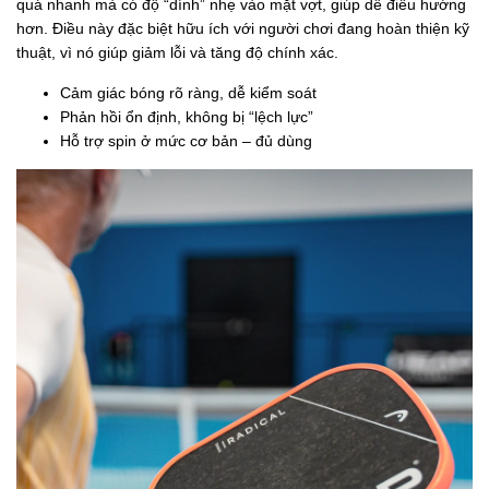
quá nhanh mà có độ “dính” nhẹ vào mặt vợt, giúp dễ điều hướng
hơn. Điều này đặc biệt hữu ích với người chơi đang hoàn thiện kỹ
thuật, vì nó giúp giảm lỗi và tăng độ chính xác.
Cảm giác bóng rõ ràng, dễ kiểm soát
Phản hồi ổn định, không bị “lệch lực”
Hỗ trợ spin ở mức cơ bản – đủ dùng