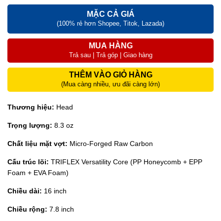
MẶC CẢ GIÁ
(100% rẻ hơn Shopee, Titok, Lazada)
MUA HÀNG
Trả sau | Trả góp | Giao hàng
THÊM VÀO GIỎ HÀNG
(Mua càng nhiều, ưu đãi càng lớn)
Thương hiệu:
Head
Trọng lượng:
8.3 oz
Chất liệu mặt vợt:
Micro-Forged Raw Carbon
Cấu trúc lõi:
TRIFLEX Versatility Core (PP Honeycomb + EPP
Foam + EVA Foam)
Chiều dài:
16 inch
Chiều rộng:
7.8 inch