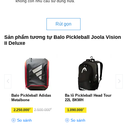
không còn nhu cầu sử dụng nữa.
Rút gọn
Sản phẩm tương tự Balo Pickleball Joola Vision
II Deluxe
ro
Balo Pickleball Adidas
Ba lô Pickleball Head Tour
Balo
Metalbone
22L BKWH
Line
₫
₫
₫
2.500.000
2.250.000
1.090.000
1.5
So sánh
So sánh
S