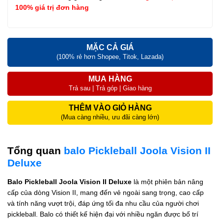
100% giá trị đơn hàng
MẶC CẢ GIÁ
(100% rẻ hơn Shopee, Titok, Lazada)
MUA HÀNG
Trả sau | Trả góp | Giao hàng
THÊM VÀO GIỎ HÀNG
(Mua càng nhiều, ưu đãi càng lớn)
Tổng quan
balo Pickleball Joola Vision II
Deluxe
Balo Pickleball Joola Vision II Deluxe
là một phiên bản nâng
cấp của dòng Vision II, mang đến vẻ ngoài sang trọng, cao cấp
và tính năng vượt trội, đáp ứng tối đa nhu cầu của người chơi
pickleball. Balo có thiết kế hiện đại với nhiều ngăn được bố trí