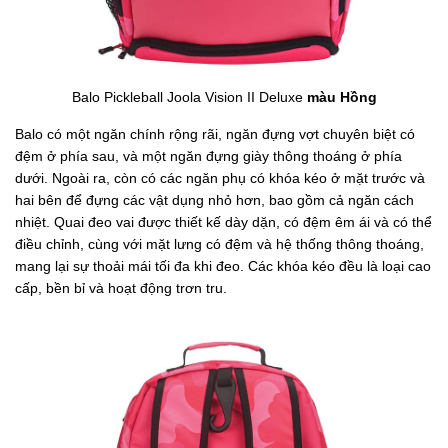
Balo Pickleball Joola Vision II Deluxe
màu Hồng
Balo có một ngăn chính rộng rãi, ngăn đựng vợt chuyên biệt có
đệm ở phía sau, và một ngăn đựng giày thông thoáng ở phía
dưới. Ngoài ra, còn có các ngăn phụ có khóa kéo ở mặt trước và
hai bên để đựng các vật dụng nhỏ hơn, bao gồm cả ngăn cách
nhiệt. Quai đeo vai được thiết kế dày dặn, có đệm êm ái và có thể
điều chỉnh, cùng với mặt lưng có đệm và hệ thống thông thoáng,
mang lại sự thoải mái tối đa khi đeo. Các khóa kéo đều là loại cao
cấp, bền bỉ và hoạt động trơn tru.