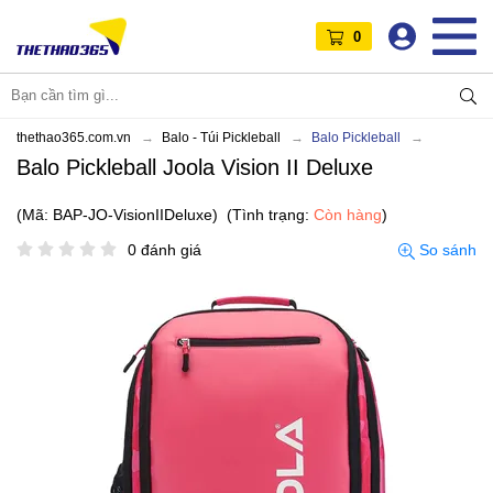
0
thethao365.com.vn
Balo - Túi Pickleball
Balo Pickleball
Balo Pickleball Joola Vision II Deluxe
(Mã: BAP-JO-VisionIIDeluxe)
(Tình trạng:
Còn hàng
)
0 đánh giá
So sánh