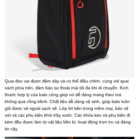
Quai đeo vai được đệm dày và có thể điều chỉnh, cùng với quai
xách phía trên, đảm bảo sự thoải mái tối đa khi di chuyển. Kích
thước hợp lý của balo cũng giúp nó dễ dàng mang theo mà
không quá cồng kềnh. Chất liệu dễ dàng vệ sinh, giúp balo luôn
giữ được vẻ ngoài sạch sẽ. Lớp lót bên trong mềm mại, bảo vệ
vợt và các phụ kiện khỏi trầy xước. Các khóa kéo và phụ kiện đi
kèm đều được làm từ vật liệu bền bỉ, hoạt động trơn tru và đáng
tin cậy.