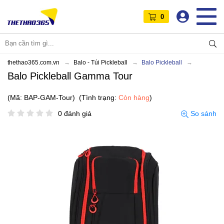
0
thethao365.com.vn
Balo - Túi Pickleball
Balo Pickleball
Balo Pickleball Gamma Tour
(Mã: BAP-GAM-Tour)
(Tình trạng:
Còn hàng
)
0 đánh giá
So sánh