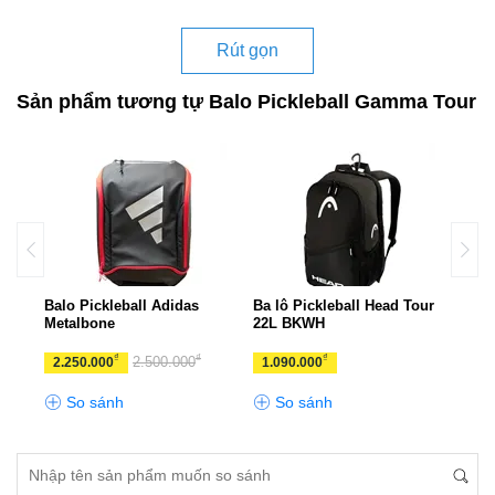
Rút gọn
Sản phẩm tương tự Balo Pickleball Gamma Tour
ro
Balo Pickleball Adidas
Ba lô Pickleball Head Tour
Balo
Metalbone
22L BKWH
Line
₫
₫
₫
2.500.000
2.250.000
1.090.000
1.5
So sánh
So sánh
S