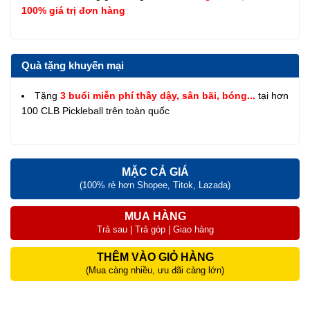
100% giá trị đơn hàng
Quà tặng khuyến mại
Tặng
3 buổi miễn phí thầy dậy, sân bãi, bóng...
tại hơn
100 CLB Pickleball trên toàn quốc
MẶC CẢ GIÁ
(100% rẻ hơn Shopee, Titok, Lazada)
MUA HÀNG
Trả sau | Trả góp | Giao hàng
THÊM VÀO GIỎ HÀNG
(Mua càng nhiều, ưu đãi càng lớn)