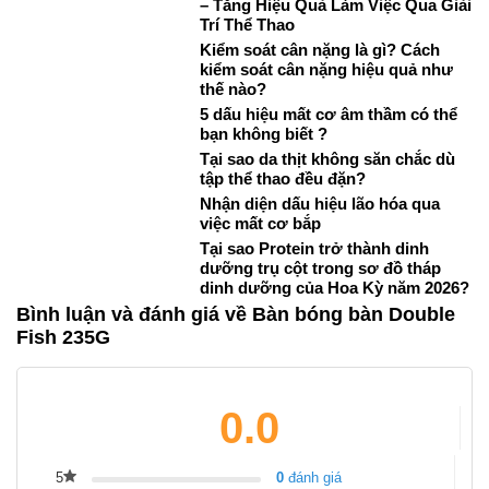
– Tăng Hiệu Quả Làm Việc Qua Giải
Trí Thể Thao
Kiểm soát cân nặng là gì? Cách
kiểm soát cân nặng hiệu quả như
thế nào?
5 dấu hiệu mất cơ âm thầm có thể
bạn không biết ?
Tại sao da thịt không săn chắc dù
tập thể thao đều đặn?
Nhận diện dấu hiệu lão hóa qua
việc mất cơ bắp
Tại sao Protein trở thành dinh
dưỡng trụ cột trong sơ đồ tháp
dinh dưỡng của Hoa Kỳ năm 2026?
Bình luận và đánh giá về Bàn bóng bàn Double
Fish 235G
0.0
5
0
đánh giá