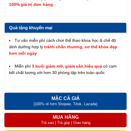
100% giá trị đơn hàng
Quà tặng khuyến mại
Tư vấn miễn phí cách chơi thể thao khoa học & chế độ
dinh dưỡng hợp lý
tránh chấn thương, cơ thể khỏe đẹp
hơn mỗi ngày
Miễn phí
3 buổi giảm mỡ, giảm cân hiệu quả
có cam
kết chất lượng với hơn 30 phòng tập trên toàn quốc
MẶC CẢ GIÁ
(100% rẻ hơn Shopee, Titok, Lazada)
MUA HÀNG
Trả sau | Trả góp | Giao hàng