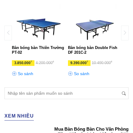
t
Bàn bóng bàn Thiên Trường
Bàn bóng bàn Double Fish
Bàn 
PT-02
DF 201C-2
Pre
₫
₫
₫
₫
4.200.000
10.490.000
3.850.000
9.390.000
12.
So sánh
So sánh
S
XEM NHIỀU
Mua Bàn Bóng Bàn Cho Văn Phòng