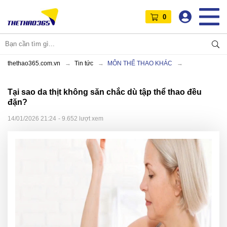
0
thethao365.com.vn
Tin tức
MÔN THỂ THAO KHÁC
Tại sao da thịt không săn chắc dù tập thể thao đều
đặn?
14/01/2026 21:24
- 9.652 lượt xem