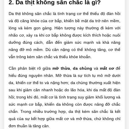
2. Da thịt không săn chắc là gì?
Da thịt không săn chắc là tình trạng cơ thể thiếu độ đàn hồi
và độ căng khỏe của cơ bắp, khiến bề mặt da trở nên mềm,
lỏng và kém gọn gàng. Hiện tượng này thường đi kèm với
nhão cơ, xảy ra khi cơ bắp không được kích thích hoặc nuôi
dưỡng đúng cách, dẫn đến giảm sức mạnh và khả năng
nâng đỡ mô mềm. Dù cân nặng có thể không tăng, cơ thể
vẫn trông kém săn chắc và thiếu khỏe khoắn.
Cần phân biệt rõ giữa
mỡ thừa
,
da chùng
và
mất cơ
để
hiểu đúng nguyên nhân. Mỡ thừa là sự tích tụ mô mỡ dưới
da, khiến cơ thể to và nặng hơn; da chùng thường xuất hiện
sau khi giảm cân nhanh hoặc do lão hóa, khi da mất độ đàn
hồi; trong khi đó, mất cơ là tình trạng suy giảm khối lượng và
sức mạnh cơ bắp, khiến da không còn được nâng đỡ chắc
chắn. Trong nhiều trường hợp, da thịt kém săn chắc là kết
quả của sự kết hợp giữa mất cơ và mỡ thừa, chứ không chỉ
đơn thuần là tăng cân.