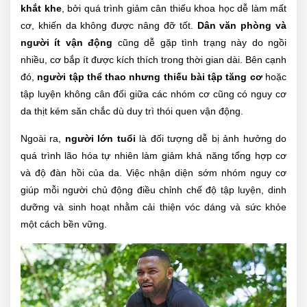
khắt khe
, bởi quá trình giảm cân thiếu khoa học dễ làm mất
cơ, khiến da không được nâng đỡ tốt.
Dân văn phòng và
người ít vận động
cũng dễ gặp tình trạng này do ngồi
nhiều, cơ bắp ít được kích thích trong thời gian dài. Bên cạnh
đó,
người tập thể thao nhưng thiếu bài tập tăng cơ
hoặc
tập luyện không cân đối giữa các nhóm cơ cũng có nguy cơ
da thịt kém săn chắc dù duy trì thói quen vận động.
Ngoài ra,
người lớn tuổi
là đối tượng dễ bị ảnh hưởng do
quá trình lão hóa tự nhiên làm giảm khả năng tổng hợp cơ
và độ đàn hồi của da. Việc nhận diện sớm nhóm nguy cơ
giúp mỗi người chủ động điều chỉnh chế độ tập luyện, dinh
dưỡng và sinh hoạt nhằm cải thiện vóc dáng và sức khỏe
một cách bền vững.