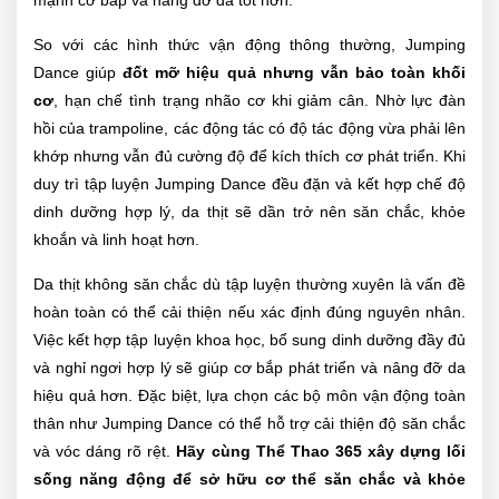
So với các hình thức vận động thông thường, Jumping
Dance giúp
đốt mỡ hiệu quả nhưng vẫn bảo toàn khối
cơ
, hạn chế tình trạng nhão cơ khi giảm cân. Nhờ lực đàn
hồi của trampoline, các động tác có độ tác động vừa phải lên
khớp nhưng vẫn đủ cường độ để kích thích cơ phát triển. Khi
duy trì tập luyện Jumping Dance đều đặn và kết hợp chế độ
dinh dưỡng hợp lý, da thịt sẽ dần trở nên săn chắc, khỏe
khoắn và linh hoạt hơn.
Da thịt không săn chắc dù tập luyện thường xuyên là vấn đề
hoàn toàn có thể cải thiện nếu xác định đúng nguyên nhân.
Việc kết hợp tập luyện khoa học, bổ sung dinh dưỡng đầy đủ
và nghỉ ngơi hợp lý sẽ giúp cơ bắp phát triển và nâng đỡ da
hiệu quả hơn. Đặc biệt, lựa chọn các bộ môn vận động toàn
thân như Jumping Dance có thể hỗ trợ cải thiện độ săn chắc
và vóc dáng rõ rệt.
Hãy cùng Thể Thao 365 xây dựng lối
sống năng động để sở hữu cơ thể săn chắc và khỏe