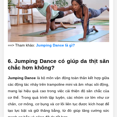
==> Tham khảo:
Jumping Dance là gì?
6. Jumping Dance có giúp da thịt săn
chắc hơn không?
Jumping Dance
là bộ môn vận động toàn thân kết hợp giữa
các động tác nhảy trên trampoline mini và âm nhạc sôi động,
mang lại hiệu quả cao trong việc cải thiện độ săn chắc của
cơ thể. Trong quá trình tập luyện, các nhóm cơ lớn như cơ
chân, cơ mông, cơ bụng và cơ lõi liên tục được kích hoạt để
tạo lực bật và giữ thăng bằng, từ đó giúp tăng cường sức
mạnh cơ bắp và nâng đỡ da tốt hơn.