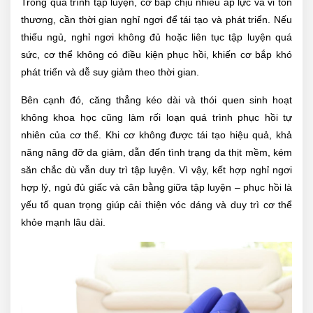
Trong quá trình tập luyện, cơ bắp chịu nhiều áp lực và vi tổn
thương, cần thời gian nghỉ ngơi để tái tạo và phát triển. Nếu
thiếu ngủ, nghỉ ngơi không đủ hoặc liên tục tập luyện quá
sức, cơ thể không có điều kiện phục hồi, khiến cơ bắp khó
phát triển và dễ suy giảm theo thời gian.
Bên cạnh đó, căng thẳng kéo dài và thói quen sinh hoạt
không khoa học cũng làm rối loạn quá trình phục hồi tự
nhiên của cơ thể. Khi cơ không được tái tạo hiệu quả, khả
năng nâng đỡ da giảm, dẫn đến tình trạng da thịt mềm, kém
săn chắc dù vẫn duy trì tập luyện. Vì vậy, kết hợp nghỉ ngơi
hợp lý, ngủ đủ giấc và cân bằng giữa tập luyện – phục hồi là
yếu tố quan trọng giúp cải thiện vóc dáng và duy trì cơ thể
khỏe mạnh lâu dài.