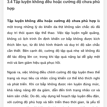
3.4 Tập luyện không đều hoặc cường độ chưa phù
hợp
Tập luyện không đều hoặc cường độ chưa phù hợp
là
một trong những lý do khiến da thịt không săn chắc dù đã
duy trì thói quen tập thể thao. Việc tập luyện ngắt quãng,
không có lịch trình ổn định khiến cơ bắp không được kích
thích liên tục, từ đó khó hình thành và duy trì độ săn chắc
cần thiết. Bên cạnh đó, cường độ tập quá nhẹ sẽ không đủ
để tác động lên cơ, trong khi tập quá nặng lại dễ gây mệt
mỏi và làm giảm hiệu quả phục hồi.
Ngoài ra, việc không điều chỉnh cường độ tập luyện theo thể
trạng và mục tiêu cá nhân cũng khiến cơ thể khó thích nghi
và phát triển. Khi cơ bắp không được rèn luyện đúng mức,
khả năng nâng đỡ da giảm, dẫn đến tình trạng nhão cơ và
kém săn chắc. Do đó, xây dựng kế hoạch tập luyện đều đặn,
với cường độ phù hợp và tiến triển theo thời gian, là yếu tố