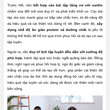
Trước hết, nên
kết hợp các bài tập tăng cơ với cardio
nhằm vừa đốt mỡ vừa duy trì và phát triển khối cơ. Các bài
tập rèn sức mạnh giúp cơ bắp săn chắc hơn, từ đó nâng đỡ
da hiệu quả và cải thiện vóc dáng rõ rệt. Bên cạnh đó,
xây
dựng chế độ ăn giàu protein và dưỡng chất
là yếu tố
không thể thiếu để hỗ trợ quá trình phục hồi và tái tạo cơ sau
tập luyện.
Ngoài ra, cần
duy trì lịch tập luyện đều đặn với cường độ
phù hợp
, tránh tập quá sức hoặc ngắt quãng kéo dài. Đồng
thời, nghỉ ngơi và phục hồi hợp lý, ngủ đủ giấc và giảm căng
thẳng sẽ giúp cơ thể tái tạo tốt hơn, góp phần cải thiện độ
săn chắc của da thịt. Khi áp dụng đồng bộ các yếu tố này,
hiệu quả tập luyện và vóc dáng sẽ được cải thiện một cách
bền vững.