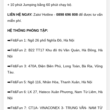
+ 10 phút Jumping bằng 60 phút chạy bộ.
LIÊN HỆ NGAY:
Zalo/ Hotline -
0898 696 808
để được tư vấn
miễn phí.
HỆ THỐNG PHÒNG TẬP:
➡️Fit&Fun 1: Ngõ 26 phố Nghĩa Đô, Hà Nội
➡️Fit&Fun 2: B22 TT17 Khu đô thị Văn Quán, Hà Đông, Hà
Nội
➡️Fit&Fun 3: 470A, Điện Biên Phủ, Long Toàn, Bà Rịa, Vũng
Tàu.
➡️Fit&Fun 5: Ngõ 116, Nhân Hòa, Thanh Xuân, Hà Nội
➡️Fit&Fun 6: LK 27, Hateco Xuân Phương, Nam Từ Liêm, Hà
Nội
➡️Fit&Fun 7: CT1A- VINACONEX 3- TRUNG VĂN- NAM TỪ