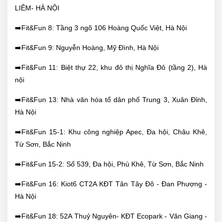
LIÊM- HÀ NỘI
➡️Fit&Fun 8: Tầng 3 ngõ 106 Hoàng Quốc Việt, Hà Nội
➡️Fit&Fun 9: Nguyễn Hoàng, Mỹ Đình, Hà Nội
➡️Fit&Fun 11: Biệt thự 22, khu đô thị Nghĩa Đô (tầng 2), Hà
nội
➡️Fit&Fun 13: Nhà văn hóa tổ dân phố Trung 3, Xuân Đỉnh,
Hà Nội
➡️Fit&Fun 15-1: Khu công nghiệp Apec, Đa hội, Châu Khê,
Từ Sơn, Bắc Ninh
➡️Fit&Fun 15-2: Số 539, Đa hội, Phù Khê, Từ Sơn, Bắc Ninh
➡️Fit&Fun 16: Kiot6 CT2A KĐT Tân Tây Đô - Đan Phượng -
Hà Nội
➡️Fit&Fun 18: 52A Thuỷ Nguyên- KĐT Ecopark - Văn Giang -