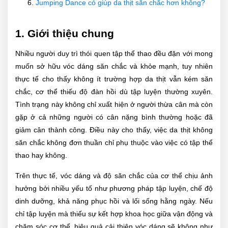
Jumping Dance có giúp da thịt săn chắc hơn không?
1. Giới thiệu chung
Nhiều người duy trì thói quen tập thể thao đều đặn với mong
muốn sở hữu vóc dáng săn chắc và khỏe mạnh, tuy nhiên
thực tế cho thấy không ít trường hợp da thịt vẫn kém săn
chắc, cơ thể thiếu độ đàn hồi dù tập luyện thường xuyên.
Tình trạng này không chỉ xuất hiện ở người thừa cân mà còn
gặp ở cả những người có cân nặng bình thường hoặc đã
giảm cân thành công. Điều này cho thấy, việc da thịt không
săn chắc không đơn thuần chỉ phụ thuộc vào việc có tập thể
thao hay không.
Trên thực tế, vóc dáng và độ săn chắc của cơ thể chịu ảnh
hưởng bởi nhiều yếu tố như phương pháp tập luyện, chế độ
dinh dưỡng, khả năng phục hồi và lối sống hằng ngày. Nếu
chỉ tập luyện mà thiếu sự kết hợp khoa học giữa vận động và
chăm sóc cơ thể, hiệu quả cải thiện vóc dáng sẽ không như