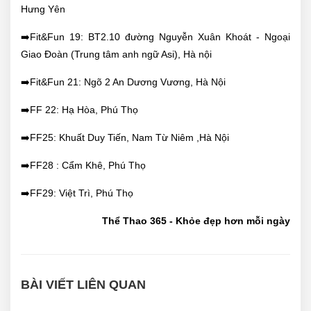
Hưng Yên
➡️Fit&Fun 19: BT2.10 đường Nguyễn Xuân Khoát - Ngoại
Giao Đoàn (Trung tâm anh ngữ Asi), Hà nội
➡️Fit&Fun 21: Ngõ 2 An Dương Vương, Hà Nội
➡️FF 22: Hạ Hòa, Phú Thọ
➡️FF25: Khuất Duy Tiến, Nam Từ Niêm ,Hà Nội
➡️FF28 : Cẩm Khê, Phú Thọ
➡️FF29: Việt Trì, Phú Thọ
Thể Thao 365 - Khỏe đẹp hơn mỗi ngày
BÀI VIẾT LIÊN QUAN