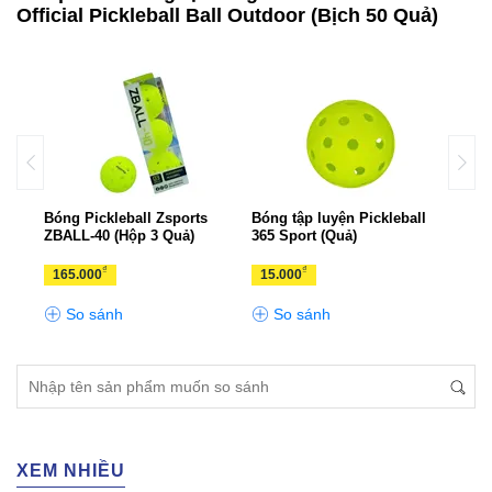
Official Pickleball Ball Outdoor (Bịch 50 Quả)
a
Bóng Pickleball Zsports
Bóng tập luyện Pickleball
Bóng
48
ZBALL-40 (Hộp 3 Quả)
365 Sport (Quả)
Gamm
(Hộp
₫
₫
165.000
15.000
239
So sánh
So sánh
S
XEM NHIỀU