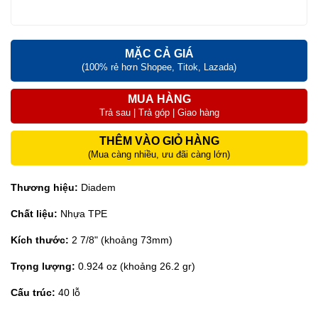
MẶC CẢ GIÁ
(100% rẻ hơn Shopee, Titok, Lazada)
MUA HÀNG
Trả sau | Trả góp | Giao hàng
THÊM VÀO GIỎ HÀNG
(Mua càng nhiều, ưu đãi càng lớn)
Thương hiệu:
Diadem
Chất liệu:
Nhựa TPE
Kích thước:
2 7/8" (khoảng 73mm)
Trọng lượng:
0.924 oz (khoảng 26.2 gr)
Cấu trúc:
40 lỗ