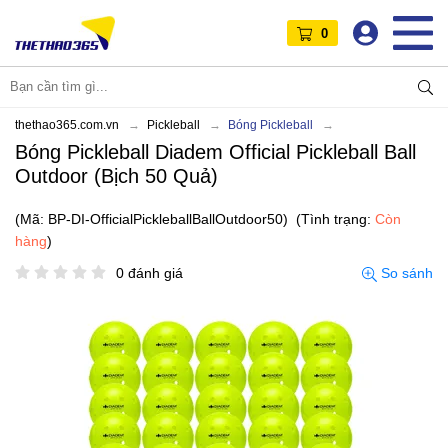
0
thethao365.com.vn
Pickleball
Bóng Pickleball
Bóng Pickleball Diadem Official Pickleball Ball
Outdoor (Bịch 50 Quả)
(Mã: BP-DI-OfficialPickleballBallOutdoor50)
(Tình trạng:
Còn
hàng
)
0 đánh giá
So sánh