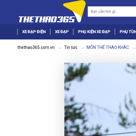
XE ĐẠP ĐIỆN
XE ĐẠP
PHỤ KIỆN XE ĐẠP
PHỤ TÙN
thethao365.com.vn
Tin tức
MÔN THỂ THAO KHÁC