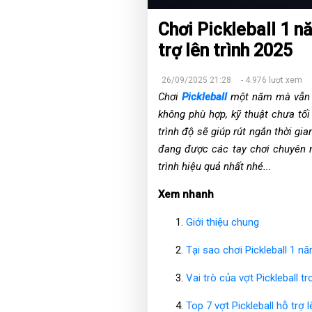
Chơi Pickleball 1 n
trợ lên trình 2025
26/09/2025 21:28
- 4.976 lượt xem
Chơi
Pickleball
một năm mà vẫn cả
không phù hợp, kỹ thuật chưa tối
trình độ sẽ giúp rút ngắn thời g
đang được các tay chơi chuyên 
trình hiệu quả nhất nhé...
Xem nhanh
Giới thiệu chung
Tại sao chơi Pickleball 1 n
Vai trò của vợt Pickleball t
Top 7 vợt Pickleball hỗ trợ l