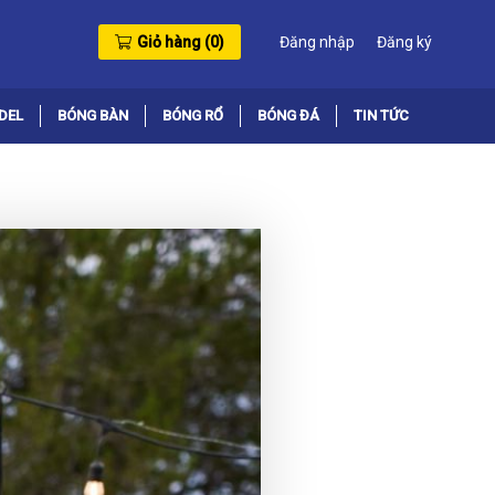
Giỏ hàng (
0
)
Đăng nhập
Đăng ký
DEL
BÓNG BÀN
BÓNG RỔ
BÓNG ĐÁ
TIN TỨC