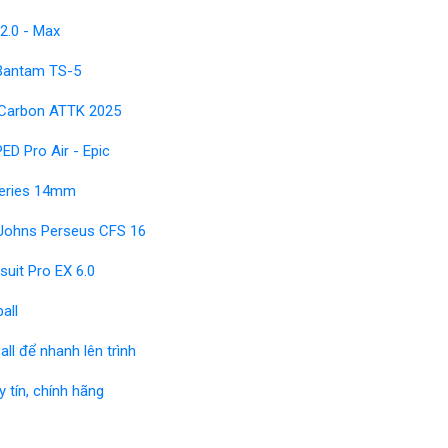
 2.0 - Max
 Bantam TS-5
X Carbon ATTK 2025
PED Pro Air - Epic
Series 14mm
n Johns Perseus CFS 16
suit Pro EX 6.0
all
all để nhanh lên trình
y tín, chính hãng