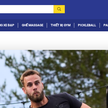
G XE ĐẠP
GHẾ MASSAGE
THIẾT BỊ GYM
PICKLEBALL
PA