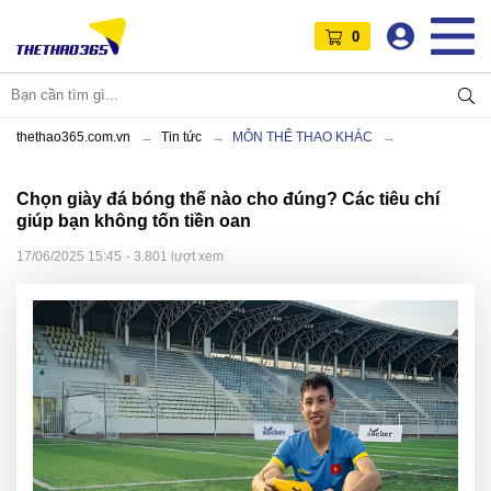
0
thethao365.com.vn
Tin tức
MÔN THỂ THAO KHÁC
Chọn giày đá bóng thế nào cho đúng? Các tiêu chí
giúp bạn không tốn tiền oan
17/06/2025 15:45
- 3.801 lượt xem