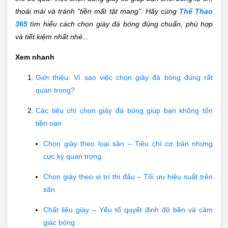
thoải mái và tránh “tiền mất tật mang”. Hãy cùng
Thể Thao
365
tìm hiểu cách chọn giày đá bóng đúng chuẩn, phù hợp
và tiết kiệm nhất nhé...
Xem nhanh
Giới thiệu: Vì sao việc chọn giày đá bóng đúng rất
quan trọng?
Các tiêu chí chọn giày đá bóng giúp bạn không tốn
tiền oan
Chọn giày theo loại sân – Tiêu chí cơ bản nhưng
cực kỳ quan trọng
Chọn giày theo vị trí thi đấu – Tối ưu hiệu suất trên
sân
Chất liệu giày – Yếu tố quyết định độ bền và cảm
giác bóng