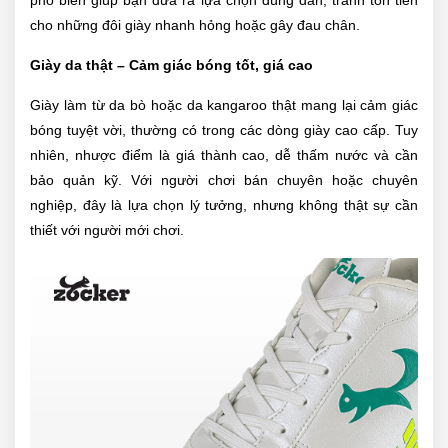
cho những đôi giày nhanh hỏng hoặc gây đau chân.
Giày da thật – Cảm giác bóng tốt, giá cao
Giày làm từ da bò hoặc da kangaroo thật mang lại cảm giác
bóng tuyệt vời, thường có trong các dòng giày cao cấp. Tuy
nhiên, nhược điểm là giá thành cao, dễ thấm nước và cần
bảo quản kỹ. Với người chơi bán chuyên hoặc chuyên
nghiệp, đây là lựa chọn lý tưởng, nhưng không thật sự cần
thiết với người mới chơi.