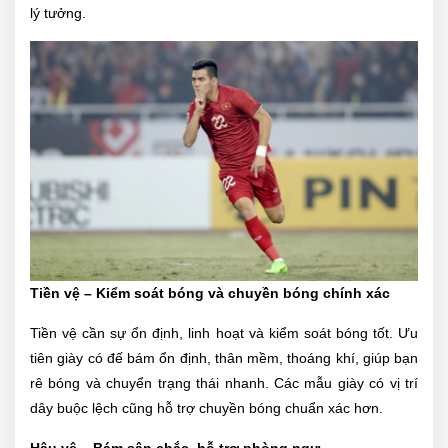
lý tưởng.
Tiền vệ – Kiểm soát bóng và chuyền bóng chính xác
Tiền vệ cần sự ổn định, linh hoạt và kiểm soát bóng tốt. Ưu
tiên giày có đế bám ổn định, thân mềm, thoáng khí, giúp bạn
rê bóng và chuyển trạng thái nhanh. Các mẫu giày có vị trí
dây buộc lệch cũng hỗ trợ chuyền bóng chuẩn xác hơn.