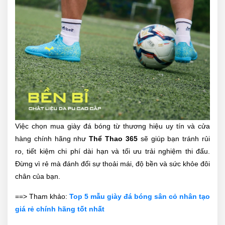
Việc chọn mua giày đá bóng từ thương hiệu uy tín và cửa
hàng chính hãng như
Thể Thao 365
sẽ giúp bạn tránh rủi
ro, tiết kiệm chi phí dài hạn và tối ưu trải nghiệm thi đấu.
Đừng vì rẻ mà đánh đổi sự thoải mái, độ bền và sức khỏe đôi
chân của bạn.
==> Tham khảo:
Top 5 mẫu giày đá bóng sân cỏ nhân tạo
giá rẻ chính hãng tốt nhất