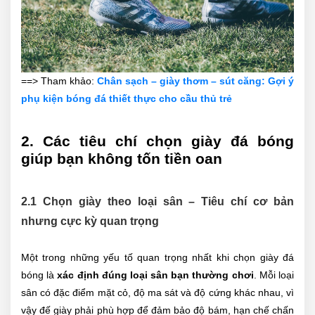
==> Tham khảo:
Chân sạch – giày thơm – sút căng: Gợi ý
phụ kiện bóng đá thiết thực cho cầu thủ trẻ
2. Các tiêu chí chọn giày đá bóng
giúp bạn không tốn tiền oan
2.1 Chọn giày theo loại sân – Tiêu chí cơ bản
nhưng cực kỳ quan trọng
Một trong những yếu tố quan trọng nhất khi chọn giày đá
bóng là
xác định đúng loại sân bạn thường chơi
. Mỗi loại
sân có đặc điểm mặt cỏ, độ ma sát và độ cứng khác nhau, vì
vậy đế giày phải phù hợp để đảm bảo độ bám, hạn chế chấn