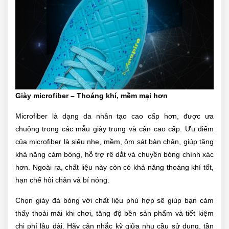
Giày microfiber – Thoáng khí, mềm mại hơn
Microfiber là dạng da nhân tạo cao cấp hơn, được ưa
chuộng trong các mẫu giày trung và cận cao cấp. Ưu điểm
của microfiber là siêu nhẹ, mềm, ôm sát bàn chân, giúp tăng
khả năng cảm bóng, hỗ trợ rê dắt và chuyền bóng chính xác
hơn. Ngoài ra, chất liệu này còn có khả năng thoáng khí tốt,
hạn chế hôi chân và bí nóng.
Chọn giày đá bóng với chất liệu phù hợp sẽ giúp bạn cảm
thấy thoải mái khi chơi, tăng độ bền sản phẩm và tiết kiệm
chi phí lâu dài. Hãy cân nhắc kỹ giữa nhu cầu sử dụng, tần