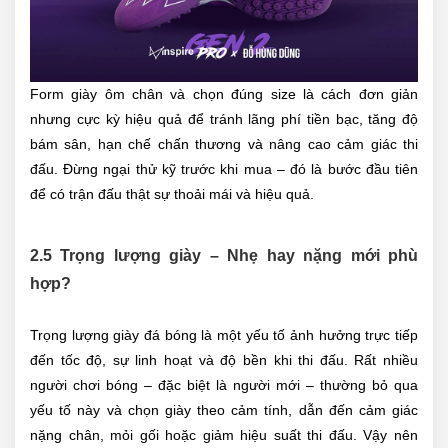
Form giày ôm chân và chọn đúng size là cách đơn giản
nhưng cực kỳ hiệu quả để tránh lãng phí tiền bạc, tăng độ
bám sân, hạn chế chấn thương và nâng cao cảm giác thi
đấu. Đừng ngại thử kỹ trước khi mua – đó là bước đầu tiên
để có trận đấu thật sự thoải mái và hiệu quả.
2.5 Trọng lượng giày – Nhẹ hay nặng mới phù
hợp?
Trọng lượng giày đá bóng là một yếu tố ảnh hưởng trực tiếp
đến tốc độ, sự linh hoạt và độ bền khi thi đấu. Rất nhiều
người chơi bóng – đặc biệt là người mới – thường bỏ qua
yếu tố này và chọn giày theo cảm tính, dẫn đến cảm giác
nặng chân, mỏi gối hoặc giảm hiệu suất thi đấu. Vậy nên