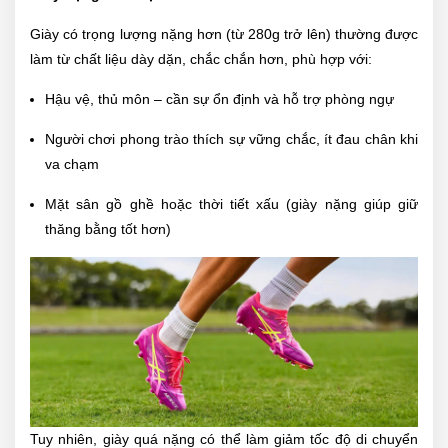
Giày có trọng lượng nặng hơn (từ 280g trở lên) thường được
làm từ chất liệu dày dặn, chắc chắn hơn, phù hợp với:
Hậu vệ, thủ môn – cần sự ổn định và hỗ trợ phòng ngự
Người chơi phong trào thích sự vững chắc, ít đau chân khi
va chạm
Mặt sân gồ ghề hoặc thời tiết xấu (giày nặng giúp giữ
thăng bằng tốt hơn)
Tuy nhiên, giày quá nặng có thể làm giảm tốc độ di chuyển