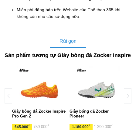
Miễn phí đăng bán trên Website của Thể thao 365 khi
không còn nhu cầu sử dụng nữa.
Rút gọn
Sản phẩm tương tự Giày bóng đá Zocker Inspire
02
Giày bóng đá Zocker Inspire
Giày bóng đá Zocker
Giày
Pro Gen 2
Pioneer
Ener
₫
₫
₫
₫
759.000
1.390.000
645.000
1.180.000
560