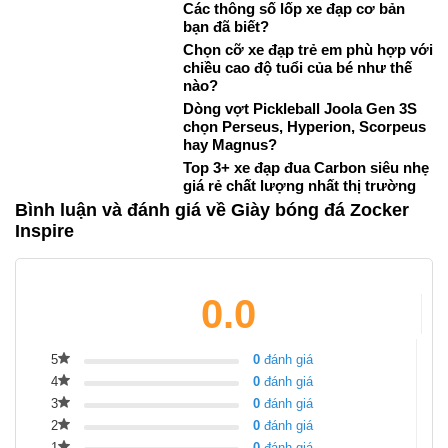
Các thông số lốp xe đạp cơ bản
bạn đã biết?
Chọn cỡ xe đạp trẻ em phù hợp với
chiều cao độ tuổi của bé như thế
nào?
Dòng vợt Pickleball Joola Gen 3S
chọn Perseus, Hyperion, Scorpeus
hay Magnus?
Top 3+ xe đạp đua Carbon siêu nhẹ
giá rẻ chất lượng nhất thị trường
Bình luận và đánh giá về Giày bóng đá Zocker
Inspire
0.0
5
0
đánh giá
4
0
đánh giá
3
0
đánh giá
2
0
đánh giá
1
0
đánh giá