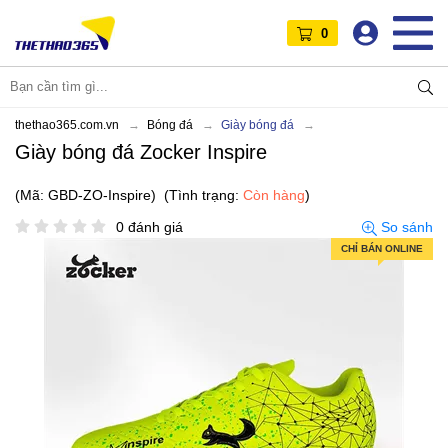
0
thethao365.com.vn
Bóng đá
Giày bóng đá
Giày bóng đá Zocker Inspire
(Mã: GBD-ZO-Inspire)
(Tình trạng:
Còn hàng
)
0 đánh giá
So sánh
CHỈ BÁN ONLINE