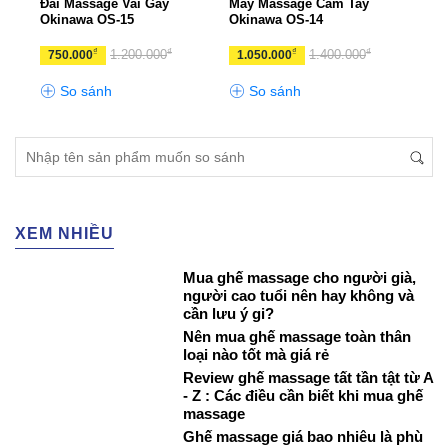
nawa
Đai Massage Vai Gáy
Máy Massage Cầm Tay
Máy 
Okinawa OS-15
Okinawa OS-14
Okin
₫
₫
₫
₫
1.200.000
1.400.000
750.000
1.050.000
1.9
So sánh
So sánh
S
XEM NHIỀU
Mua ghế massage cho người già,
người cao tuổi nên hay không và
cần lưu ý gi?
Nên mua ghế massage toàn thân
loại nào tốt mà giá rẻ
Review ghế massage tất tần tật từ A
- Z : Các điều cần biết khi mua ghế
massage
Ghế massage giá bao nhiêu là phù