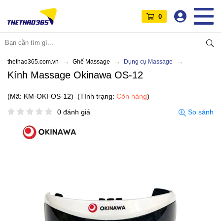
0
thethao365.com.vn
Ghế Massage
Dụng cụ Massage
Kính Massage Okinawa OS-12
(Mã: KM-OKI-OS-12)
(Tình trạng:
Còn hàng
)
0 đánh giá
So sánh