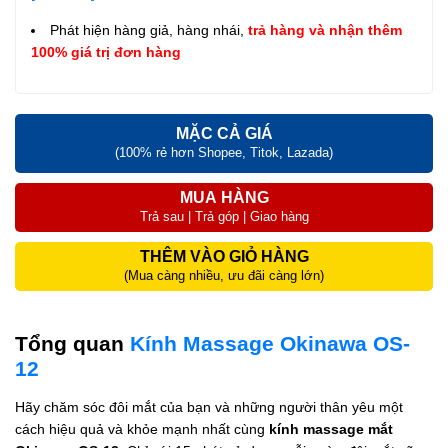
Phát hiện hàng giả, hàng nhái,
trả hàng và nhận thêm
100% giá trị đơn hàng
MẶC CẢ GIÁ
(100% rẻ hơn Shopee, Titok, Lazada)
MUA HÀNG
Trả sau | Trả góp | Giao hàng
THÊM VÀO GIỎ HÀNG
(Mua càng nhiều, ưu đãi càng lớn)
Tổng quan
Kính Massage Okinawa OS-
12
Hãy chăm sóc đôi mắt của bạn và những người thân yêu một
cách hiệu quả và khỏe mạnh nhất cùng
kính massage mắt