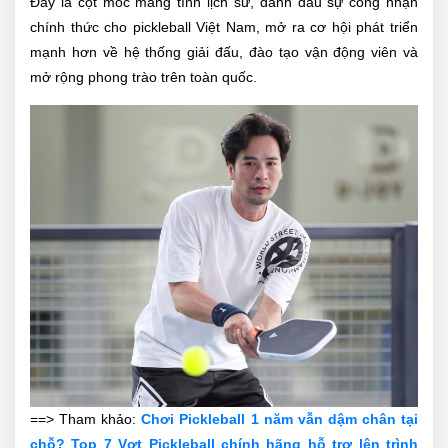
Đây là cột mốc mang tính lịch sử, đánh dấu sự công nhận
chính thức cho pickleball Việt Nam, mở ra cơ hội phát triển
mạnh hơn về hệ thống giải đấu, đào tạo vận động viên và
mở rộng phong trào trên toàn quốc.
==> Tham khảo:
Chơi Pickleball 1 năm vẫn dậm chân tại
chỗ? Top 7 Vợt Pickleball chính hãng hỗ trợ lên trình