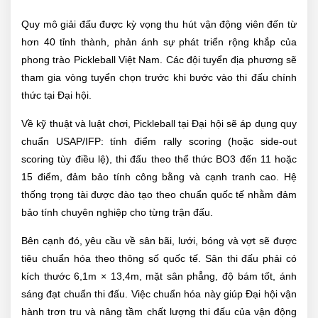
Quy mô giải đấu được kỳ vọng thu hút vận động viên đến từ
hơn 40 tỉnh thành, phản ánh sự phát triển rộng khắp của
phong trào Pickleball Việt Nam. Các đội tuyển địa phương sẽ
tham gia vòng tuyển chọn trước khi bước vào thi đấu chính
thức tại Đại hội.
Về kỹ thuật và luật chơi, Pickleball tại Đại hội sẽ áp dụng quy
chuẩn USAP/IFP: tính điểm rally scoring (hoặc side-out
scoring tùy điều lệ), thi đấu theo thể thức BO3 đến 11 hoặc
15 điểm, đảm bảo tính công bằng và cạnh tranh cao. Hệ
thống trọng tài được đào tạo theo chuẩn quốc tế nhằm đảm
bảo tính chuyên nghiệp cho từng trận đấu.
Bên cạnh đó, yêu cầu về sân bãi, lưới, bóng và vợt sẽ được
tiêu chuẩn hóa theo thông số quốc tế. Sân thi đấu phải có
kích thước 6,1m × 13,4m, mặt sân phẳng, độ bám tốt, ánh
sáng đạt chuẩn thi đấu. Việc chuẩn hóa này giúp Đại hội vận
hành trơn tru và nâng tầm chất lượng thi đấu của vận động