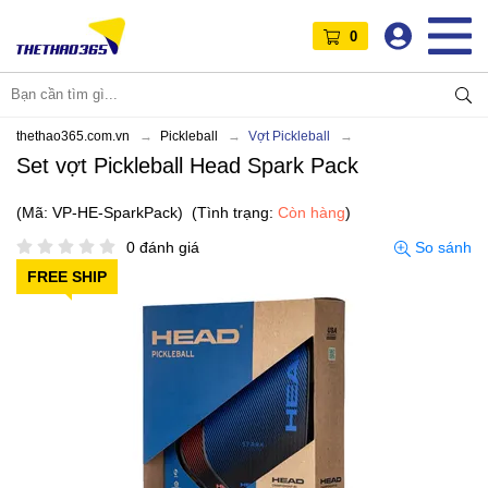
0
thethao365.com.vn
Pickleball
Vợt Pickleball
Set vợt Pickleball Head Spark Pack
(Mã: VP-HE-SparkPack)
(Tình trạng:
Còn hàng
)
0 đánh giá
So sánh
FREE SHIP