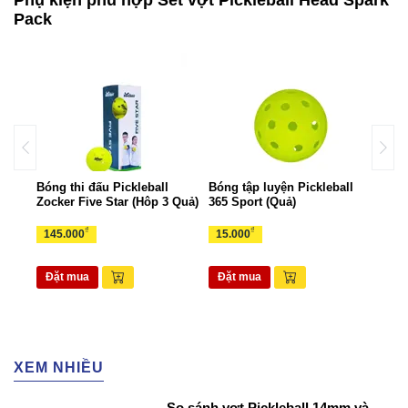
Pack
all
Bóng thi đấu Pickleball
Bóng tập luyện Pickleball
Bộ k
Zocker Five Star (Hôp 3 Quả)
365 Sport (Quả)
Zock
₫
₫
145.000
15.000
1.6
Đặt mua
Đặt mua
Đặ
XEM NHIỀU
So sánh vợt Pickleball 14mm và