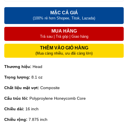
MẶC CẢ GIÁ
(100% rẻ hơn Shopee, Titok, Lazada)
MUA HÀNG
Trả sau | Trả góp | Giao hàng
THÊM VÀO GIỎ HÀNG
(Mua càng nhiều, ưu đãi càng lớn)
Thương hiệu:
Head
Trọng lượng:
8.1 oz
Chất liệu mặt vợt:
Composite
Cấu trúc lõi:
Polyproylene Honeycomb Core
Chiều dài:
16 inch
Chiều rộng:
7.875 inch