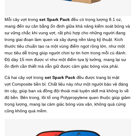
Mỗi cây vợt trong
set Spark Pack
đều có trọng lượng 8.1 oz,
mang đến sự cân bằng ổn định giữa khả năng kiểm soát bóng và
sự vững chắc khi vung vợt, rất phù hợp cho những người đang
trong giai đoạn làm quen và xây dựng nền tảng kỹ thuật. Kích
thước tiêu chuẩn tạo ra một vùng điểm ngọt rộng lớn, như một
mục tiêu dễ trúng giúp người chơi tự tin hơn trong mỗi cú đánh.
Độ dày 15 mm được ví như một điểm tựa lý tưởng, mang lại sự
ổn định cần thiết mà vẫn giữ được cảm giác bóng vừa phải.
Cả hai cây vợt trong
set Spark Pack
đều được trang bị mặt
vợt Composite bền bỉ. Chất liệu này như một người bảo vệ đáng
tin cậy, giúp bạn và đồng đội thoải mái luyện skill mà không lo về
độ bền. Bên trong, lõi tổ ong Polypropylene quen thuộc giúp giảm
trọng lượng, mang lại cảm giác bóng vừa vặn, không quá cứng
cũng không quá mềm.