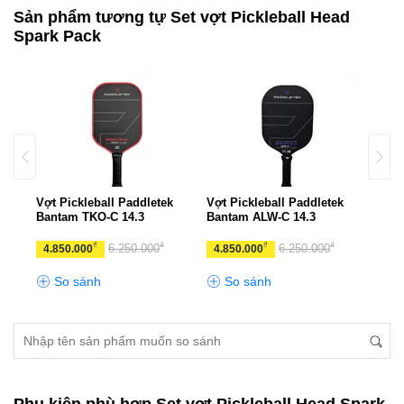
Sản phẩm tương tự Set vợt Pickleball Head
Spark Pack
k
Vợt Pickleball Paddletek
Vợt Pickleball Paddletek
Vợt 
Bantam TKO-C 14.3
Bantam ALW-C 14.3
Bant
₫
₫
₫
₫
6.250.000
6.250.000
4.850.000
4.850.000
4.8
So sánh
So sánh
S
Phụ kiện phù hợp Set vợt Pickleball Head Spark