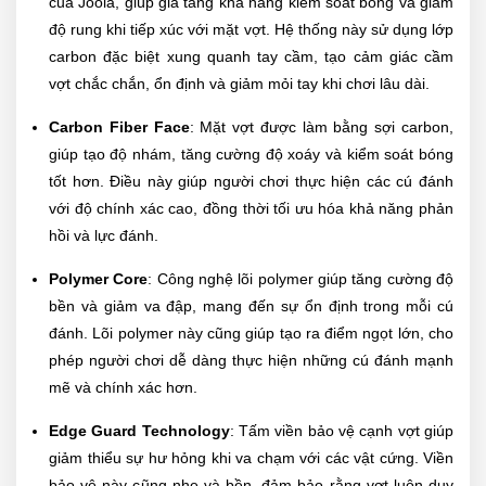
của Joola, giúp gia tăng khả năng kiểm soát bóng và giảm
độ rung khi tiếp xúc với mặt vợt. Hệ thống này sử dụng lớp
carbon đặc biệt xung quanh tay cầm, tạo cảm giác cầm
vợt chắc chắn, ổn định và giảm mỏi tay khi chơi lâu dài.
Carbon Fiber Face
: Mặt vợt được làm bằng sợi carbon,
giúp tạo độ nhám, tăng cường độ xoáy và kiểm soát bóng
tốt hơn. Điều này giúp người chơi thực hiện các cú đánh
với độ chính xác cao, đồng thời tối ưu hóa khả năng phản
hồi và lực đánh.
Polymer Core
: Công nghệ lõi polymer giúp tăng cường độ
bền và giảm va đập, mang đến sự ổn định trong mỗi cú
đánh. Lõi polymer này cũng giúp tạo ra điểm ngọt lớn, cho
phép người chơi dễ dàng thực hiện những cú đánh mạnh
mẽ và chính xác hơn.
Edge Guard Technology
: Tấm viền bảo vệ cạnh vợt giúp
giảm thiểu sự hư hỏng khi va chạm với các vật cứng. Viền
bảo vệ này cũng nhẹ và bền, đảm bảo rằng vợt luôn duy