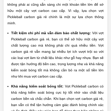
không phải ai cũng sẵn sàng chi một khoản tiền lớn để sở
hữu một cây vợt carbon cao cấp. Vì vậy, lựa chọn vợt
Pickleball carbon giá rẻ chính là một sự lựa chọn thông
minh.
Tiết kiệm chi phí mà vẫn đảm bảo chất lượng:
Với vợt
Pickleball carbon giá rẻ, bạn có thể sở hữu một cây vợt
chất lượng cao mà không phải chi quá nhiều tiền. Vợt
carbon giá rẻ vẫn mang lại nhiều lợi ích vượt trội so với
các loại vợt làm từ chất liệu khác như gỗ hay nhựa. Bạn sẽ
được tận hưởng độ bền cao, trọng lượng nhẹ và khả năng
kiểm soát bóng tốt mà không cần bỏ ra một số tiền lớn
như khi mua vợt carbon cao cấp.
Khả năng kiểm soát bóng tốt:
Vợt Pickleball carbon có
khả năng kiểm soát bóng cực kỳ tốt nhờ vào chất liệu
carbon bền và chắc chắn. Khi bạn chọn vợt carbon giá rẻ,
bạn vẫn có thể tận hưởng cảm giác đánh bóng chính xác
và ổn định. Điều này giúp bạn dễ dàng thực hiện những cú