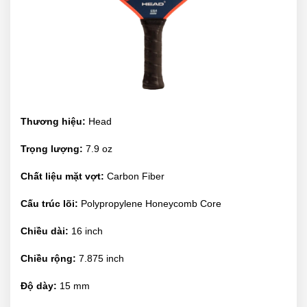
Thương hiệu:
Head
Trọng lượng:
7.9 oz
Chất liệu mặt vợt:
Carbon Fiber
Cấu trúc lõi:
Polypropylene Honeycomb Core
Chiều dài:
16 inch
Chiều rộng:
7.875 inch
Độ dày:
15 mm