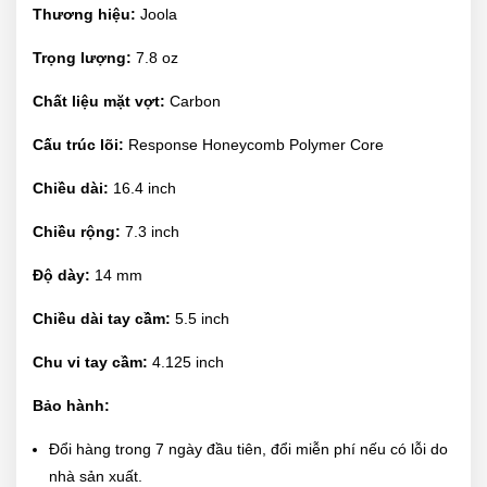
Thương hiệu:
Joola
Trọng lượng:
7.8 oz
Chất liệu mặt vợt:
Carbon
Cấu trúc lõi:
Response Honeycomb Polymer Core
Chiều dài:
16.4 inch
Chiều rộng:
7.3 inch
Độ dày:
14 mm
Chiều dài tay cầm:
5.5 inch
Chu vi tay cầm:
4.125 inch
Bảo hành:
Đổi hàng trong 7 ngày đầu tiên, đổi miễn phí nếu có lỗi do
nhà sản xuất.