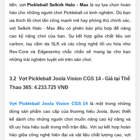
tiến, vợt
Pickleball Selkirk Halo - Max
là sự lựa chọn hoàn
hảo cho những người chơi Pickleball có kinh nghiệm. Dù bạn
ưa thích lối chơi tấn công mạnh mẽ hay phòng thủ chính xác,
vợt Selkirk Halo - Max đều có phiên bản phù hợp để nâng
cao kỹ năng chơi của bạn. Sự kết hợp giữa chất liệu sợi
carbon, tay cầm da SLK và các công nghệ tối ưu hóa như
Rev-Core và Edgesentry chắc chắn sẽ mang lại cho bạn
những trải nghiệm tuyệt vời trên sân chơi.
3.2 Vợt Pickleball Joola Vision CGS 14 - Giá tại Thể
Thao 365: 4.233.725
VNĐ
Vợt Pickleball Joola Vision CGS 14
là một trong những
dòng sản phẩm cao cấp của thương hiệu Joola, được thiết
kế dành cho những người chơi muốn nâng cao kỹ năng và
tối ưu hóa hiệu suất trong mỗi trận đấu. Với sự kết hợp hoàn
hảo giữa công nghệ hiện đại và vật liệu chất lượng cao, vợt