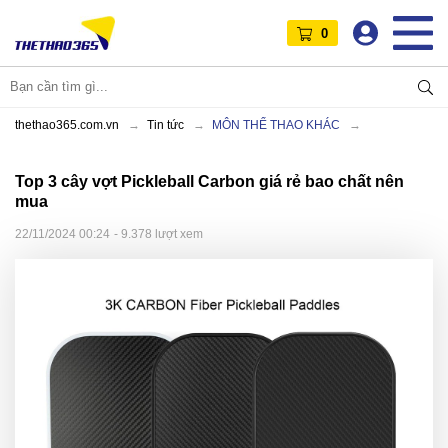
0
thethao365.com.vn
Tin tức
MÔN THỂ THAO KHÁC
Top 3 cây vợt Pickleball Carbon giá rẻ bao chất nên
mua
22/11/2024 00:24
- 9.378 lượt xem