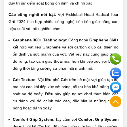
duy trì sự kiểm soát bóng ổn định và chính xác.
Các công nghệ nổi bật:
Vợt Pickleball Head Radical Tour
Grit 2024 tích hợp nhiều công nghệ tiên tiến giúp nâng cao
hiệu suất và trải nghiệm chơi:
Graphene 360+ Technology
: Công nghệ
Graphene 360+
kết hợp vật liệu Graphene và sợi carbon giúp cải thiện độ
ổn định và sức mạnh của vợt. Vật liệu này cũng giúp giảm
độ rung, tạo cảm giác thoải mái hơn khi tiếp xúc với bóng,
đồng thời tăng cường sự phản hồi mạnh mẽ.
Grit Texture
: Vật liệu phủ
Grit
trên bề mặt vợt giúp tạo độ
ma sát cao khi tiếp xúc với bóng, tối ưu hóa khả năng kiểm
soát và độ xoáy. Điều này giúp người chơi thực hiện các
cú đánh với độ chính xác cao, đặc biệt là những cú trả
bóng hoặc đánh xoáy.
Comfort Grip System
: Tay cầm vợt
Comfort Grip System
được thiết kế đặc biệt để giảm thiểu mỏi tay và tăng cường