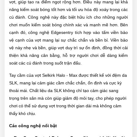
vợt, giúp tạo ra điểm ngọt rộng hơn. Điều này mang lại khả
năng kiểm soát bóng tốt hơn và tối ưu hóa độ xoáy trong các
cú đánh. Công nghệ này đặc biệt hữu ích cho những người
chơi muốn kiểm soát bóng chính xác và mạnh mẽ hơn. Bên
cạnh đó, công nghệ Edgesentry tích hợp vào tấm viền bảo
vệ cạnh của vợt mang lại sự chắc chắn và bền bỉ. Viền bảo
vệ này nhẹ và bền, giúp vợt duy trì sự ổn định, đồng thời cải
thiện khả năng cân bằng, hỗ trợ người chơi dễ dàng kiểm
soát các cú đánh trong suốt trận đấu.
Tay cầm của vợt Selkirk Halo - Max được thiết kế với đệm da
SLK, mang lại cảm giác cầm chắc chắn, ổn định và cực kỳ
thoải mái. Chất liệu da SLK không chỉ tạo cảm giác sang
trọng trên sân mà còn giúp giảm độ mỏi tay, cho phép người
chơi có thể sử dụng vợt trong thời gian dài mà không cảm
thấy khó chịu.
Các công nghệ nổi bật