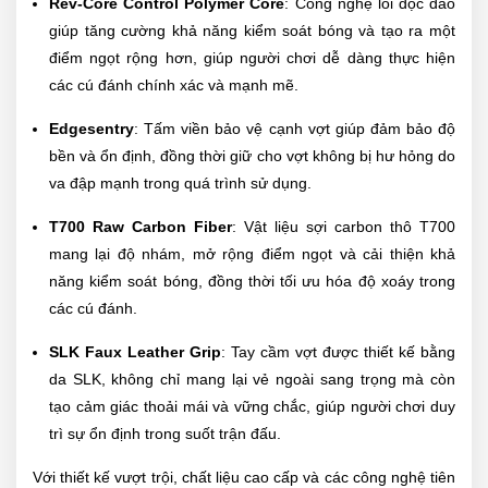
Rev-Core Control Polymer Core
: Công nghệ lõi độc đáo
giúp tăng cường khả năng kiểm soát bóng và tạo ra một
điểm ngọt rộng hơn, giúp người chơi dễ dàng thực hiện
các cú đánh chính xác và mạnh mẽ.
Edgesentry
: Tấm viền bảo vệ cạnh vợt giúp đảm bảo độ
bền và ổn định, đồng thời giữ cho vợt không bị hư hỏng do
va đập mạnh trong quá trình sử dụng.
T700 Raw Carbon Fiber
: Vật liệu sợi carbon thô T700
mang lại độ nhám, mở rộng điểm ngọt và cải thiện khả
năng kiểm soát bóng, đồng thời tối ưu hóa độ xoáy trong
các cú đánh.
SLK Faux Leather Grip
: Tay cầm vợt được thiết kế bằng
da SLK, không chỉ mang lại vẻ ngoài sang trọng mà còn
tạo cảm giác thoải mái và vững chắc, giúp người chơi duy
trì sự ổn định trong suốt trận đấu.
Với thiết kế vượt trội, chất liệu cao cấp và các công nghệ tiên