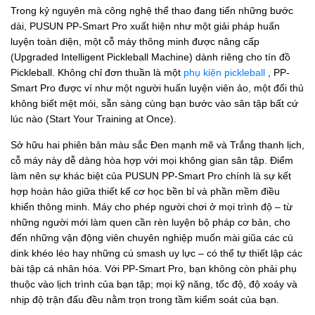
Trong kỷ nguyên mà công nghệ thể thao đang tiến những bước
dài, PUSUN PP-Smart Pro xuất hiện như một giải pháp huấn
luyện toàn diện, một cỗ máy thông minh được nâng cấp
(Upgraded Intelligent Pickleball Machine) dành riêng cho tín đồ
Pickleball. Không chỉ đơn thuần là một
phụ kiện pickleball
, PP-
Smart Pro được ví như một người huấn luyện viên ảo, một đối thủ
không biết mệt mỏi, sẵn sàng cùng bạn bước vào sân tập bất cứ
lúc nào (Start Your Training at Once).
Sở hữu hai phiên bản màu sắc Đen mạnh mẽ và Trắng thanh lịch,
cỗ máy này dễ dàng hòa hợp với mọi không gian sân tập. Điểm
làm nên sự khác biệt của PUSUN PP-Smart Pro chính là sự kết
hợp hoàn hảo giữa thiết kế cơ học bền bỉ và phần mềm điều
khiển thông minh. Máy cho phép người chơi ở mọi trình độ – từ
những người mới làm quen cần rèn luyện bộ pháp cơ bản, cho
đến những vận động viên chuyên nghiệp muốn mài giũa các cú
dink khéo léo hay những cú smash uy lực – có thể tự thiết lập các
bài tập cá nhân hóa. Với PP-Smart Pro, bạn không còn phải phụ
thuộc vào lịch trình của bạn tập; mọi kỹ năng, tốc độ, độ xoáy và
nhịp độ trận đấu đều nằm trọn trong tầm kiểm soát của bạn.