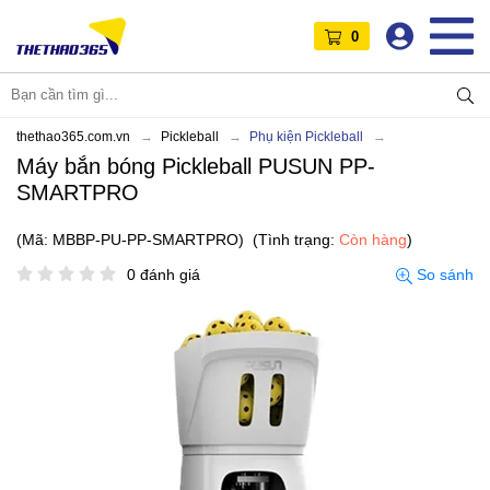
0
thethao365.com.vn
Pickleball
Phụ kiện Pickleball
Máy bắn bóng Pickleball PUSUN PP-
SMARTPRO
(Mã: MBBP-PU-PP-SMARTPRO)
(Tình trạng:
Còn hàng
)
0 đánh giá
So sánh