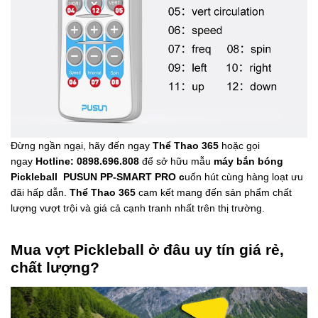
Đừng ngần ngại, hãy đến ngay
Thể Thao 365
hoặc gọi
ngay
Hotline: 0898.696.808
để sở hữu mẫu
máy bắn bóng
Pickleball PUSUN PP-SMART PRO c
uốn hút cùng hàng loạt ưu
đãi hấp dẫn.
Thể Thao 365
cam kết mang đến sản phẩm chất
lượng vượt trội và giá cả cạnh tranh nhất trên thị trường.
Mua vợt Pickleball ở đâu uy tín giá rẻ,
chất lượng?