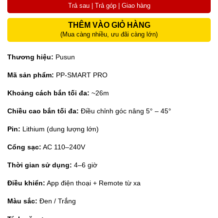
Trả sau | Trả góp | Giao hàng
THÊM VÀO GIỎ HÀNG
(Mua càng nhiều, ưu đãi càng lớn)
Thương hiệu:
Pusun
Mã sản phẩm:
PP-SMART PRO
Khoảng cách bắn tối đa:
~26m
Chiều cao bắn tối đa:
Điều chỉnh góc nâng 5° – 45°
Pin:
Lithium (dung lượng lớn)
Cổng sạc:
AC 110–240V
Thời gian sử dụng:
4–6 giờ
Điều khiển:
App điện thoại + Remote từ xa
Màu sắc:
Đen / Trắng