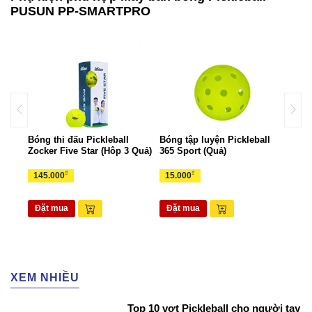
PUSUN PP-SMARTPRO
all
Bóng thi đấu Pickleball
Bóng tập luyện Pickleball
Bộ k
Zocker Five Star (Hôp 3 Quả)
365 Sport (Quả)
Zock
₫
₫
145.000
15.000
1.6
Đặt mua
Đặt mua
Đặ
XEM NHIỀU
Top 10 vợt Pickleball cho người tay