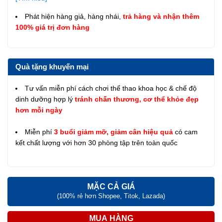
Phát hiện hàng giả, hàng nhái,
trả hàng và nhận thêm
100% giá trị đơn hàng
Quà tặng khuyến mại
Tư vấn miễn phí cách chơi thể thao khoa học & chế độ
dinh dưỡng hợp lý
tránh chấn thương, cơ thể khỏe đẹp
hơn mỗi ngày
Miễn phí
3 buổi giảm mỡ, giảm cân hiệu quả
có cam
kết chất lượng với hơn 30 phòng tập trên toàn quốc
MẶC CẢ GIÁ
(100% rẻ hơn Shopee, Titok, Lazada)
MUA HÀNG