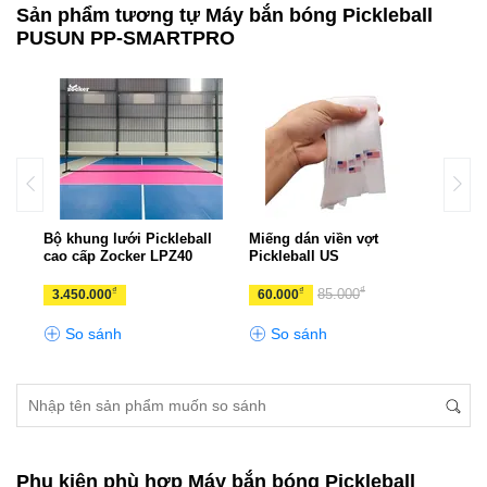
Sản phẩm tương tự Máy bắn bóng Pickleball
PUSUN PP-SMARTPRO
all
Bộ khung lưới Pickleball
Miếng dán viền vợt
Bộ k
cao cấp Zocker LPZ40
Pickleball US
Pick
₫
₫
₫
85.000
3.450.000
60.000
1.0
So sánh
So sánh
S
Phụ kiện phù hợp Máy bắn bóng Pickleball