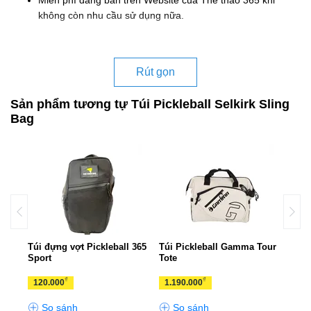
không còn nhu cầu sử dụng nữa.
Rút gọn
Sản phẩm tương tự Túi Pickleball Selkirk Sling
Bag
Túi đựng vợt Pickleball 365
Túi Pickleball Gamma Tour
Túi 
Sport
Tote
Elite
₫
₫
120.000
1.190.000
2.9
So sánh
So sánh
S