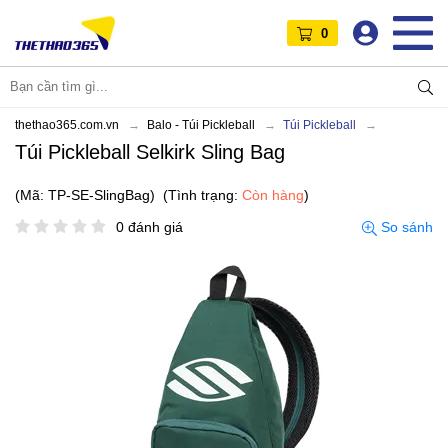
0
thethao365.com.vn
Balo - Túi Pickleball
Túi Pickleball
Túi Pickleball Selkirk Sling Bag
(Mã: TP-SE-SlingBag)
(Tình trạng:
Còn hàng
)
0 đánh giá
So sánh