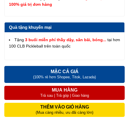
100% giá trị đơn hàng
Quà tặng khuyến mại
Tặng
3 buổi miễn phí thầy dậy, sân bãi, bóng...
tại hơn
100 CLB Pickleball trên toàn quốc
MẶC CẢ GIÁ
(100% rẻ hơn Shopee, Titok, Lazada)
MUA HÀNG
Trả sau | Trả góp | Giao hàng
THÊM VÀO GIỎ HÀNG
(Mua càng nhiều, ưu đãi càng lớn)