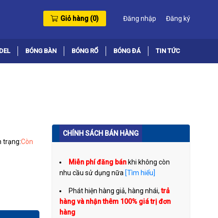
Giỏ hàng (
0
)
Đăng nhập
Đăng ký
DEL
BÓNG BÀN
BÓNG RỔ
BÓNG ĐÁ
TIN TỨC
CHÍNH SÁCH BÁN HÀNG
h trạng:
Còn
Miễn phí đăng bán
khi không còn
nhu cầu sử dụng nữa
[Tìm hiểu]
Phát hiện hàng giả, hàng nhái,
trả
hàng và nhận thêm 100% giá trị đơn
hàng