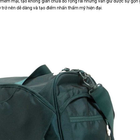
óc mềm mại, tạo không gian chứa đồ rộng rãi nhưng vẫn giữ được sự gọn
ở trở nên dễ dàng và tạo điểm nhấn thẩm mỹ hiện đại.