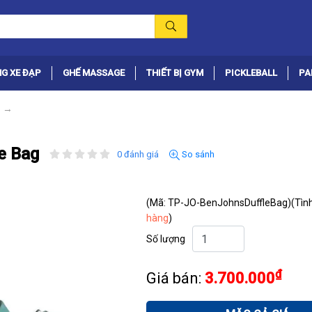
G XE ĐẠP
GHẾ MASSAGE
THIẾT BỊ GYM
PICKLEBALL
PA
le Bag
0 đánh giá
So sánh
(Mã: TP-JO-BenJohnsDuffleBag)
(Tìn
hàng
)
Số lượng
₫
Giá bán:
3.700.000