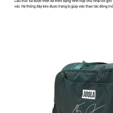
Cấu trúc túi được thiết kế theo dạng hình hộp chữ nhật bo g
vác. Hệ thống dây kéo được trang bị giúp việc thao tác đóng m