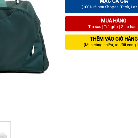
MẶC CẢ GIÁ
(100% rẻ hơn Shopee, Titok, La
MUA HÀNG
Trả sau | Trả góp | Giao hàn
THÊM VÀO GIỎ HÀNG
(Mua càng nhiều, ưu đãi càng 