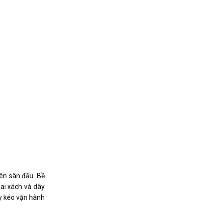
rên sân đấu. Bề
ai xách và dây
ây kéo vận hành