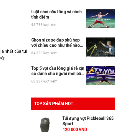
Luật chơi cầu lông và cách
tính điểm
96.738 lượt xem
Chọn size xe đạp phù hợp
với chiều cao như thế nào
cho đúng?
iá nhất của túi
64.330 lượt xem
iệp.
Top 5 vợt cầu lông giá rẻ xịn
sò dành cho người mới bắt
đầu
60.237 lượt xem
TOP SẢN PHẨM HOT
Túi đựng vợt Pickleball 365
Sport
120.000 VND