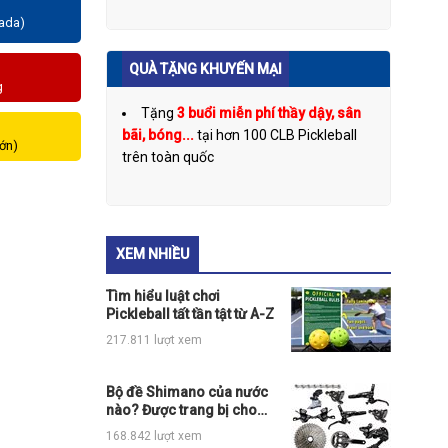
zada)
QUÀ TẶNG KHUYẾN MẠI
g
Tặng
3 buổi miễn phí thầy dậy, sân
bãi, bóng...
tại hơn 100 CLB Pickleball
lớn)
trên toàn quốc
XEM NHIỀU
Tìm hiểu luật chơi
Pickleball tất tần tật từ A-Z
217.811 lượt xem
Bộ đề Shimano của nước
nào? Được trang bị cho
những loại xe đạp thể thao
168.842 lượt xem
nào?