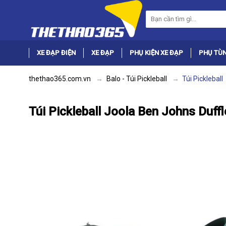
XE ĐẠP ĐIỆN
XE ĐẠP
PHỤ KIỆN XE ĐẠP
PHỤ TÙN
thethao365.com.vn
Balo - Túi Pickleball
Túi Pickleball
Túi Pickleball Joola Ben Johns Duff