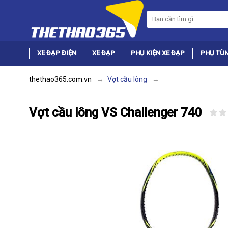
XE ĐẠP ĐIỆN
XE ĐẠP
PHỤ KIỆN XE ĐẠP
PHỤ TÙN
thethao365.com.vn
Vợt cầu lông
Vợt cầu lông VS Challenger 740