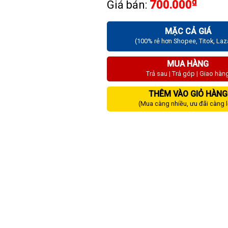
₫
Giá bán:
700.000
MẶC CẢ GIÁ
(100% rẻ hơn Shopee, Titok, La
MUA HÀNG
Trả sau | Trả góp | Giao hàn
THÊM VÀO GIỎ HÀNG
(Mua càng nhiều, ưu đãi càng 