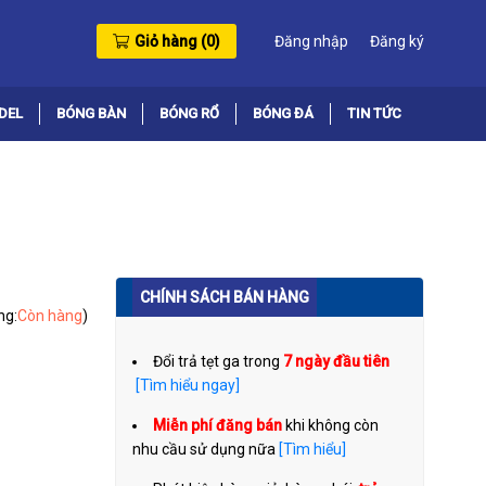
Giỏ hàng (
0
)
Đăng nhập
Đăng ký
DEL
BÓNG BÀN
BÓNG RỔ
BÓNG ĐÁ
TIN TỨC
CHÍNH SÁCH BÁN HÀNG
ng:
Còn hàng
)
Đổi trả tẹt ga trong
7 ngày đầu tiên
[Tìm hiểu ngay]
Miễn phí đăng bán
khi không còn
nhu cầu sử dụng nữa
[Tìm hiểu]