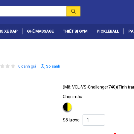
G XE ĐẠP
GHẾ MASSAGE
THIẾT BỊ GYM
PICKLEBALL
PA
0 đánh giá
So sánh
(Mã: VCL-VS-Challenger740)
(Tình trạ
Chọn màu
Số lượng