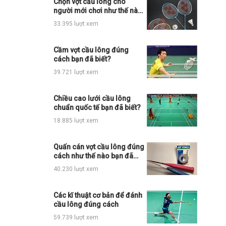
Chọn vợt cầu lông cho
người mới chơi như thế nào
cho đúng?
33.395 lượt xem
Cầm vợt cầu lông đúng
cách bạn đã biết?
39.721 lượt xem
Chiều cao lưới cầu lông
chuẩn quốc tế bạn đã biết?
18.885 lượt xem
Quấn cán vợt cầu lông đúng
cách như thế nào bạn đã
biết?
40.230 lượt xem
Các kĩ thuật cơ bản để đánh
cầu lông đúng cách
59.739 lượt xem