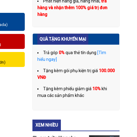
Phát hiện hàng giả, hàng nhái,
trả
hàng và nhận thêm 100% giá trị đơn
hàng
zada)
QUÀ TẶNG KHUYẾN MẠI
g
Trả góp
0%
qua thẻ tín dụng
[Tìm
hiểu ngay]
lớn)
Tặng kèm gói phụ kiện trị giá
100.000
VNĐ
Tặng kèm phiếu giảm giá
10%
khi
mua các sản phẩm khác
XEM NHIỀU