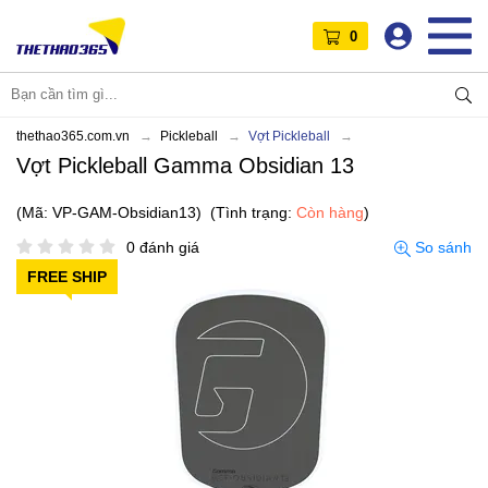
0
thethao365.com.vn
Pickleball
Vợt Pickleball
Vợt Pickleball Gamma Obsidian 13
(Mã: VP-GAM-Obsidian13)
(Tình trạng:
Còn hàng
)
0 đánh giá
So sánh
FREE SHIP