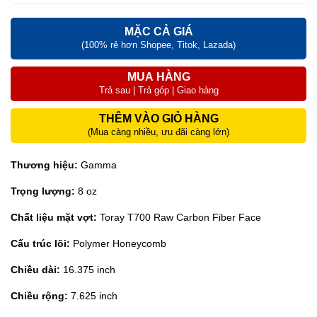
MẶC CẢ GIÁ
(100% rẻ hơn Shopee, Titok, Lazada)
MUA HÀNG
Trả sau | Trả góp | Giao hàng
THÊM VÀO GIỎ HÀNG
(Mua càng nhiều, ưu đãi càng lớn)
Thương hiệu:
Gamma
Trọng lượng:
8 oz
Chất liệu mặt vợt:
Toray T700 Raw Carbon Fiber Face
Cấu trúc lõi:
Polymer Honeycomb
Chiều dài:
16.375 inch
Chiều rộng:
7.625 inch