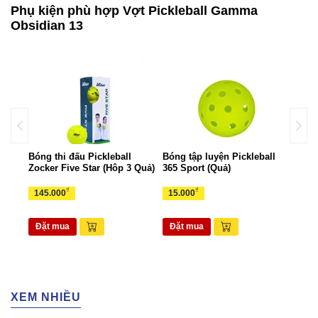
Phụ kiện phù hợp Vợt Pickleball Gamma
Obsidian 13
all
Bóng thi đấu Pickleball
Bóng tập luyện Pickleball
Bộ k
Zocker Five Star (Hôp 3 Quả)
365 Sport (Quả)
Zock
₫
₫
145.000
15.000
1.6
Đặt mua
Đặt mua
Đặ
XEM NHIỀU