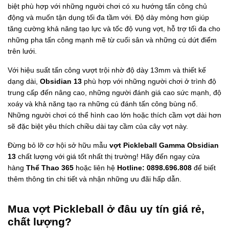
biệt phù hợp với những người chơi có xu hướng tấn công chủ
động và muốn tận dụng tối đa tầm với. Độ dày mỏng hơn giúp
tăng cường khả năng tạo lực và tốc độ vung vợt, hỗ trợ tối đa cho
những pha tấn công mạnh mẽ từ cuối sân và những cú dứt điểm
trên lưới.
Với hiệu suất tấn công vượt trội nhờ độ dày 13mm và thiết kế
dạng dài,
Obsidian 13
phù hợp với những người chơi ở trình độ
trung cấp đến nâng cao, những người đánh giá cao sức mạnh, độ
xoáy và khả năng tạo ra những cú đánh tấn công bùng nổ.
Những người chơi có thể hình cao lớn hoặc thích cầm vợt dài hơn
sẽ đặc biệt yêu thích chiều dài tay cầm của cây vợt này.
Đừng bỏ lỡ cơ hội sở hữu mẫu
vợt Pickleball Gamma Obsidian
13
chất lượng với giá tốt nhất thị trường! Hãy đến ngay cửa
hàng
Thể Thao 365
hoặc liên hệ
Hotline: 0898.696.808
để biết
thêm thông tin chi tiết và nhận những ưu đãi hấp dẫn.
Mua vợt Pickleball ở đâu uy tín giá rẻ,
chất lượng?