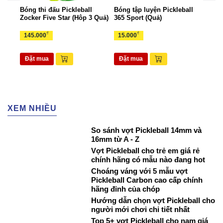
all
Bóng thi đấu Pickleball
Bóng tập luyện Pickleball
Bộ k
Zocker Five Star (Hôp 3 Quả)
365 Sport (Quả)
Zock
₫
₫
145.000
15.000
1.6
Đặt mua
Đặt mua
Đặ
XEM NHIỀU
So sánh vợt Pickleball 14mm và
16mm từ A - Z
Vợt Pickleball cho trẻ em giá rẻ
chính hãng có mẫu nào đang hot
Choáng váng với 5 mẫu vợt
Pickleball Carbon cao cấp chính
hãng đỉnh của chóp
Hướng dẫn chọn vợt Pickleball cho
người mới chơi chi tiết nhất
Top 5+ vợt Pickleball cho nam giá