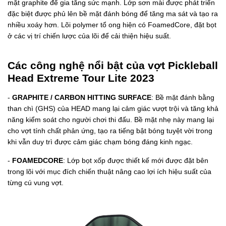
mặt graphite để gia tăng sức mạnh. Lớp sơn mài được phát triển
đặc biệt được phủ lên bề mặt đánh bóng để tăng ma sát và tạo ra
nhiều xoáy hơn. Lõi polymer tổ ong hiện có FoamedCore, đặt bọt
ở các vị trí chiến lược của lõi để cải thiện hiệu suất.
Các công nghệ nổi bật của vợt Pickleball
Head Extreme Tour Lite 2023
-
GRAPHITE / CARBON HITTING SURFACE
: Bề mặt đánh bằng
than chì (GHS) của HEAD mang lại cảm giác vượt trội và tăng khả
năng kiểm soát cho người chơi thi đấu. Bề mặt nhẹ này mang lại
cho vợt tính chất phản ứng, tạo ra tiếng bật bóng tuyệt vời trong
khi vẫn duy trì được cảm giác chạm bóng đáng kinh ngạc.
-
FOAMEDCORE
: Lớp bọt xốp được thiết kế mới được đặt bên
trong lõi với mục đích chiến thuật nâng cao lợi ích hiệu suất của
từng cú vung vợt.