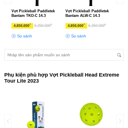
k
Vợt Pickleball Paddletek
Vợt Pickleball Paddletek
Vợt 
Bantam TKO-C 14.3
Bantam ALW-C 14.3
Bant
₫
₫
₫
₫
6.250.000
6.250.000
4.850.000
4.850.000
4.8
So sánh
So sánh
S
Phụ kiện phù hợp Vợt Pickleball Head Extreme
Tour Lite 2023