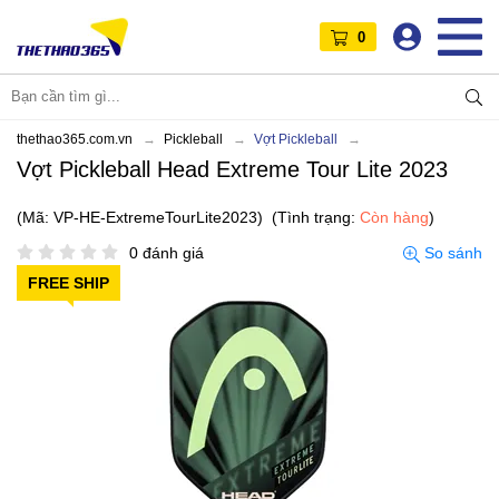
0
thethao365.com.vn
Pickleball
Vợt Pickleball
Vợt Pickleball Head Extreme Tour Lite 2023
(Mã: VP-HE-ExtremeTourLite2023)
(Tình trạng:
Còn hàng
)
0 đánh giá
So sánh
FREE SHIP