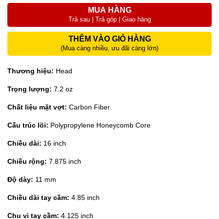
MUA HÀNG
Trả sau | Trả góp | Giao hàng
THÊM VÀO GIỎ HÀNG
(Mua càng nhiều, ưu đãi càng lớn)
Thương hiệu:
Head
Trọng lượng:
7.2 oz
Chất liệu mặt vợt:
Carbon Fiber
Cấu trúc lõi:
Polypropylene Honeycomb Core
Chiều dài:
16 inch
Chiều rộng:
7.875 inch
Độ dày:
11 mm
Chiều dài tay cầm:
4.85 inch
Chu vi tay cầm:
4.125 inch