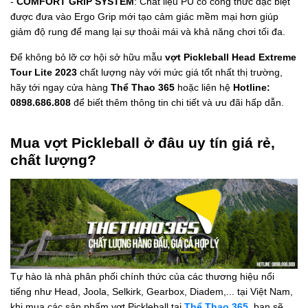
-
COMFORT GRIP SYSTEM
: Chất liệu PU có công thức đặc biệt
được đưa vào Ergo Grip mới tạo cảm giác mềm mại hơn giúp
giảm độ rung để mang lại sự thoải mái và khả năng chơi tối đa.
Để không bỏ lỡ cơ hội sở hữu mẫu
vợt Pickleball Head Extreme
Tour Lite 2023
chất lượng này với mức giá tốt nhất thị trường,
hãy tới ngay cửa hàng
Thể Thao 365
hoặc liên hệ
Hotline:
0898.686.808
để biết thêm thông tin chi tiết và ưu đãi hấp dẫn.
Mua vợt Pickleball ở đâu uy tín giá rẻ,
chất lượng?
Tự hào là nhà phân phối chính thức của các thương hiệu nổi
tiếng như Head, Joola, Selkirk, Gearbox, Diadem,... tại Việt Nam,
khi mua các sản phẩm vợt Pickleball tại
Thể Thao 365
, bạn sẽ