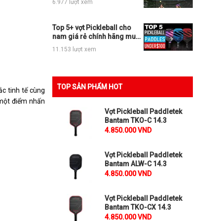
6.977 lượt xem
Top 5+ vợt Pickleball cho
nam giá rẻ chính hãng mua
ngay không phí
11.153 lượt xem
TOP SẢN PHẨM HOT
c tinh tế cùng
 một điểm nhấn
Vợt Pickleball Paddletek
Bantam TKO-C 14.3
4.850.000 VND
Vợt Pickleball Paddletek
Bantam ALW-C 14.3
4.850.000 VND
Vợt Pickleball Paddletek
Bantam TKO-CX 14.3
4.850.000 VND