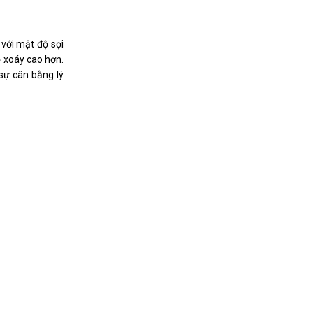
 với mật độ sợi
ộ xoáy cao hơn.
sự cân bằng lý