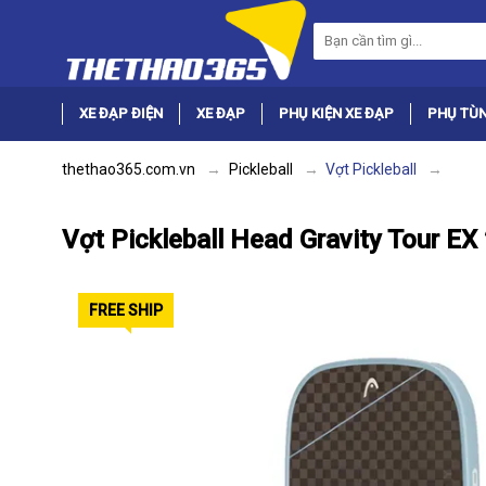
XE ĐẠP ĐIỆN
XE ĐẠP
PHỤ KIỆN XE ĐẠP
PHỤ TÙN
thethao365.com.vn
Pickleball
Vợt Pickleball
Vợt Pickleball Head Gravity Tour EX
FREE SHIP