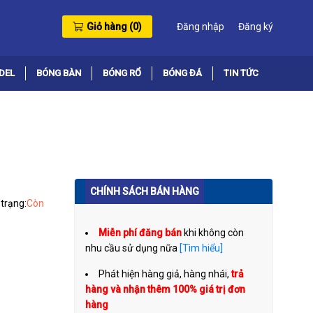
Giỏ hàng (
0
)
Đăng nhập
Đăng ký
DEL
BÓNG BÀN
BÓNG RỔ
BÓNG ĐÁ
TIN TỨC
CHÍNH SÁCH BÁN HÀNG
 trạng:
Còn
Miễn phí đăng bán
khi không còn
nhu cầu sử dụng nữa
[Tìm hiểu]
Phát hiện hàng giả, hàng nhái,
trả
hàng và nhận thêm 100% giá trị đơn
hàng