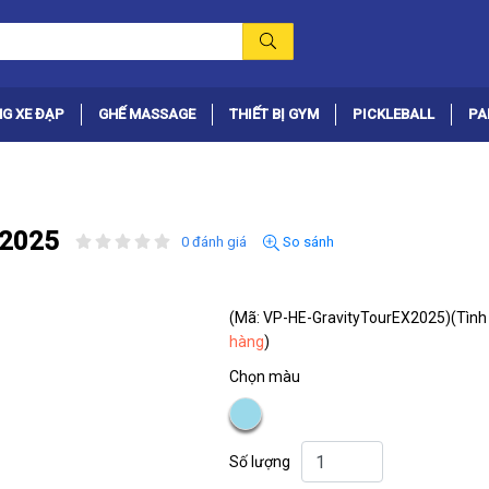
G XE ĐẠP
GHẾ MASSAGE
THIẾT BỊ GYM
PICKLEBALL
PA
 2025
0 đánh giá
So sánh
(Mã: VP-HE-GravityTourEX2025)
(Tình
hàng
)
Chọn màu
Số lượng