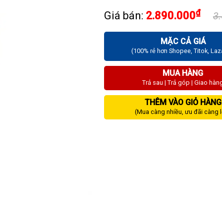
₫
Giá bán:
2.890.000
3
MẶC CẢ GIÁ
(100% rẻ hơn Shopee, Titok, La
MUA HÀNG
Trả sau | Trả góp | Giao hàn
THÊM VÀO GIỎ HÀNG
(Mua càng nhiều, ưu đãi càng 