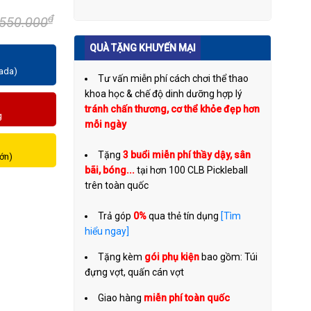
₫
.550.000
QUÀ TẶNG KHUYẾN MẠI
zada)
Tư vấn miễn phí cách chơi thể thao
khoa học & chế độ dinh dưỡng hợp lý
tránh chấn thương, cơ thể khỏe đẹp hơn
g
mỗi ngày
Tặng
3 buổi miễn phí thầy dậy, sân
lớn)
bãi, bóng...
tại hơn 100 CLB Pickleball
trên toàn quốc
Trả góp
0%
qua thẻ tín dụng
[Tìm
hiểu ngay]
Tặng kèm
gói phụ kiện
bao gồm: Túi
đựng vợt, quấn cán vợt
Giao hàng
miễn phí toàn quốc