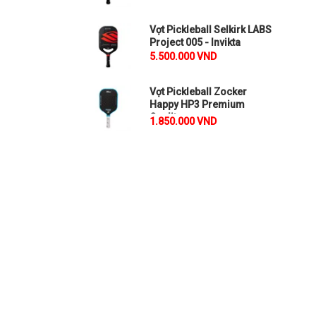
Vợt Pickleball Selkirk LABS
Project 005 - Invikta
5.500.000 VND
Vợt Pickleball Zocker
Happy HP3 Premium
Quality
1.850.000 VND