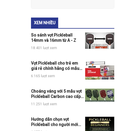
XEM NHIỀU
So sánh vợt Pickleball
14mm và 16mm từ A - Z
18.401 lượt xem
Vợt Pickleball cho trẻ em
giá rẻ chính hãng có mẫu
nào đang hot
6.165 lượt xem
Choáng váng với 5 mẫu vợt
Pickleball Carbon cao cấp
chính hãng đỉnh của chóp
11.251 lượt xem
Hướng dẫn chọn vợt
Pickleball cho người mới
chơi chi tiết nhất