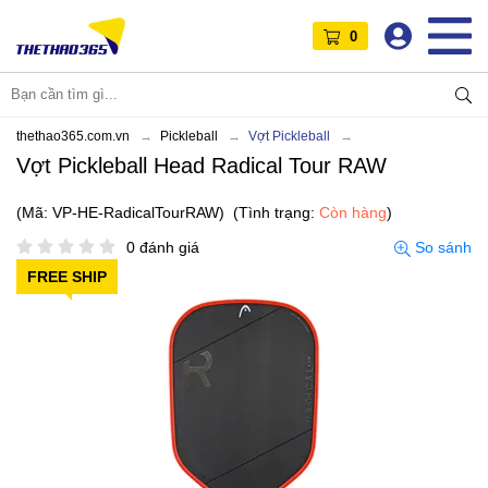
0
thethao365.com.vn
Pickleball
Vợt Pickleball
Vợt Pickleball Head Radical Tour RAW
(Mã: VP-HE-RadicalTourRAW)
(Tình trạng:
Còn hàng
)
0 đánh giá
So sánh
FREE SHIP