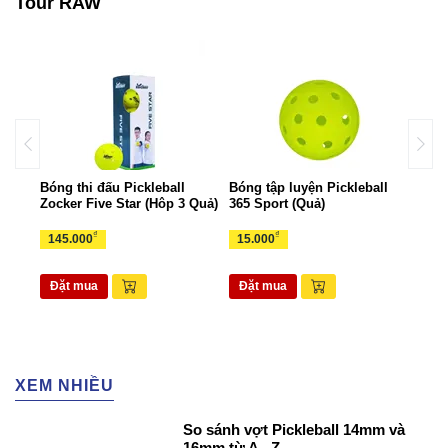
Tour RAW
all
Bóng thi đấu Pickleball
Bóng tập luyện Pickleball
Bộ k
Zocker Five Star (Hôp 3 Quả)
365 Sport (Quả)
Zock
₫
₫
145.000
15.000
1.6
Đặt mua
Đặt mua
Đặ
XEM NHIỀU
So sánh vợt Pickleball 14mm và
16mm từ A - Z