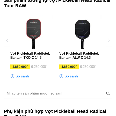
Sản phẩm tương tự Vợt Pickleball Head Radical
Tour RAW
k
Vợt Pickleball Paddletek
Vợt Pickleball Paddletek
Vợt 
Bantam TKO-C 14.3
Bantam ALW-C 14.3
Bant
₫
₫
₫
₫
6.250.000
6.250.000
4.850.000
4.850.000
4.8
So sánh
So sánh
S
Phụ kiện phù hợp Vợt Pickleball Head Radical