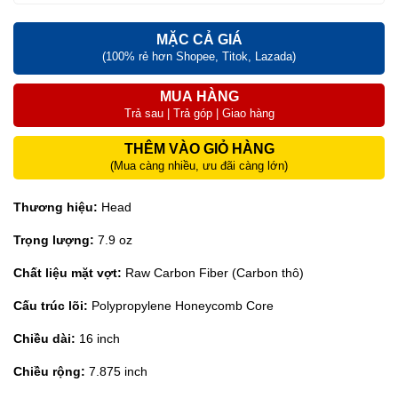
MẶC CẢ GIÁ
(100% rẻ hơn Shopee, Titok, Lazada)
MUA HÀNG
Trả sau | Trả góp | Giao hàng
THÊM VÀO GIỎ HÀNG
(Mua càng nhiều, ưu đãi càng lớn)
Thương hiệu:
Head
Trọng lượng:
7.9 oz
Chất liệu mặt vợt:
Raw Carbon Fiber (Carbon thô)
Cấu trúc lõi:
Polypropylene Honeycomb Core
Chiều dài:
16 inch
Chiều rộng:
7.875 inch