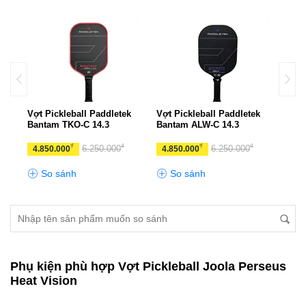
k
Vợt Pickleball Paddletek
Vợt Pickleball Paddletek
Vợt 
Bantam TKO-C 14.3
Bantam ALW-C 14.3
Bant
₫
₫
₫
₫
6.250.000
6.250.000
4.850.000
4.850.000
4.8
So sánh
So sánh
S
Phụ kiện phù hợp Vợt Pickleball Joola Perseus
Heat Vision