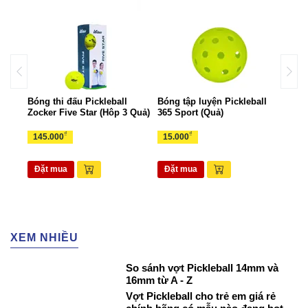
all
Bóng thi đấu Pickleball
Bóng tập luyện Pickleball
Bộ k
Zocker Five Star (Hôp 3 Quả)
365 Sport (Quả)
Zock
₫
₫
145.000
15.000
1.6
Đặt mua
Đặt mua
Đặ
XEM NHIỀU
So sánh vợt Pickleball 14mm và
16mm từ A - Z
Vợt Pickleball cho trẻ em giá rẻ