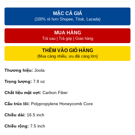
MẶC CẢ GIÁ
(100% rẻ hơn Shopee, Titok, Lazada)
MUA HÀNG
Trả sau | Trả góp | Giao hàng
THÊM VÀO GIỎ HÀNG
(Mua càng nhiều, ưu đãi càng lớn)
Thương hiệu:
Joola
Trọng lượng:
7.8 oz
Chất liệu mặt vợt:
Carbon Fiber
Cấu trúc lõi:
Polypropylene Honeycomb Core
Chiều dài:
16.5 inch
Chiều rộng:
7.5 inch