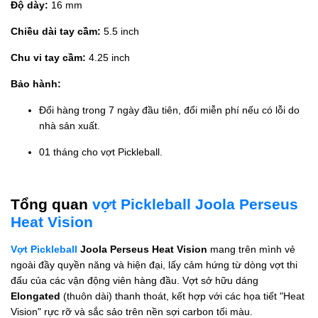
Độ dày:
16 mm
Chiều dài tay cầm:
5.5 inch
Chu vi tay cầm:
4.25 inch
Bảo hành:
Đổi hàng trong 7 ngày đầu tiên, đổi miễn phí nếu có lỗi do
nhà sản xuất.
01 tháng cho vợt Pickleball.
Tổng quan
vợt Pickleball Joola Perseus
Heat Vision
Vợt Pickleball
Joola Perseus Heat Vision
mang trên mình vẻ
ngoài đầy quyền năng và hiện đại, lấy cảm hứng từ dòng vợt thi
đấu của các vận động viên hàng đầu. Vợt sở hữu dáng
Elongated
(thuôn dài) thanh thoát, kết hợp với các họa tiết "Heat
Vision" rực rỡ và sắc sảo trên nền sợi carbon tối màu.