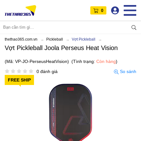
0
thethao365.com.vn
Pickleball
Vợt Pickleball
Vợt Pickleball Joola Perseus Heat Vision
(Mã: VP-JO-PerseusHeatVision)
(Tình trạng:
Còn hàng
)
0 đánh giá
So sánh
FREE SHIP