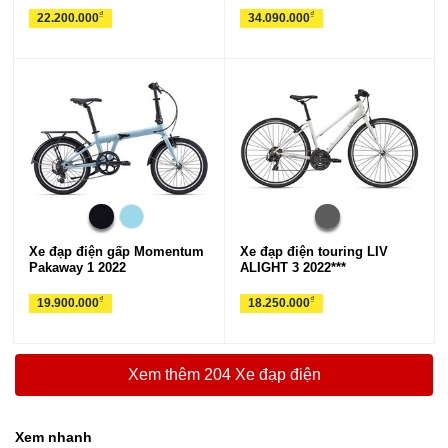
₫
₫
22.200.000
34.090.000
Xe đạp điện gấp Momentum
Xe đạp điện touring LIV
Pakaway 1 2022
ALIGHT 3 2022***
₫
₫
19.900.000
18.250.000
Xem thêm 204 Xe đạp điện
Xem nhanh