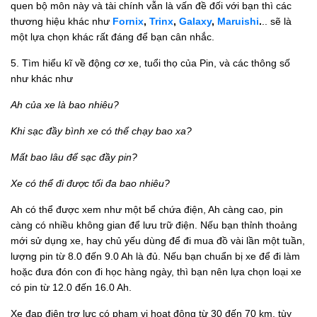
quen bộ môn này và tài chính vẫn là vấn đề đối với bạn thì các
thương hiệu khác như
Fornix
,
Trinx
,
Galaxy
,
Maruishi
.
.. sẽ là
một lựa chọn khác rất đáng để bạn cân nhắc.
5. Tìm hiểu kĩ về động cơ xe, tuổi thọ của Pin, và các thông số
như khác như
Ah của xe là bao nhiêu?
Khi sạc đầy bình xe có thể chạy bao xa?
Mất bao lâu để sạc đầy pin?
Xe có thể đi được tối đa bao nhiêu?
Ah có thể được xem như một bể chứa điện, Ah càng cao, pin
càng có nhiều không gian để lưu trữ điện. Nếu bạn thỉnh thoảng
mới sử dụng xe, hay chủ yếu dùng để đi mua đồ vài lần một tuần,
lượng pin từ 8.0 đến 9.0 Ah là đủ. Nếu bạn chuẩn bị xe để đi làm
hoặc đưa đón con đi học hàng ngày, thì bạn nên lựa chọn loại xe
có pin từ 12.0 đến 16.0 Ah.
Xe đạp điện trợ lực có phạm vi hoạt động từ 30 đến 70 km, tùy