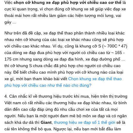
Việc
chọn cỡ khung xe đạp phù hợp với chiều cao cơ thể
là
cực kì quan trọng, vì chọn đúng cỡ khung xe sẽ giúp việc đạp xe
thoải mái hơn rất nhiều làm giảm các hiện tượng mỏi lưng, vai
gáy ...
Như trên đã đề cập, xe đạp thể thao phân thành nhiều loại khác
nhau nên cỡ khung của các loại xe khác nhau cũng sẽ phù hợp
với chiều cao khác nhau. Ví dụ, cũng là khung cỡ S (~ 700C * 47)
của dòng xe đạp đua phù hợp với người có chiều cao từ ~ 165 -
175 cm nhưng sang dòng xe đạp địa hình, xe đạp đường phố ...
thì cỡ khung S chưa chắc đã phù hợp cho người có chiều cao
này. Để biết chiều cao mình phù hợp với cỡ khung nào của loại
xe gì, mời bạn tham khảo bài viết
Chọn khung xe đạp thể thao
phù hợp với chiều cao như thế nào cho đúng?
4. Cân nhắc kĩ về thương hiệu trước khi mua, hiện trên thị trường
Việt nam có rất nhiều các thương hiệu xe đạp khác nhau, từ bình
dân đến cao cấp đáp ứng đủ nhu cầu chơi xe của tất cả mọi
người. Nếu bạn là một người đam mê bộ môn xe đạp và có ngân
sách khá dư dả thì
Giant
,
thương hiệu xe đạp số 1 thế giới
sẽ là
cái tên không thể bỏ qua. Ngược lại, nếu bạn mới bắt đầu làm