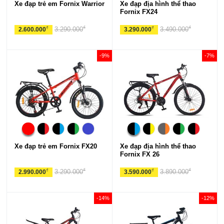
Xe đạp trẻ em Fornix Warrior
Xe đạp địa hình thể thao
Fornix FX24
₫
₫
₫
₫
3.290.000
3.490.000
2.600.000
3.290.000
-9%
-7%
Xe đạp trẻ em Fornix FX20
Xe đạp địa hình thể thao
Fornix FX 26
₫
₫
₫
₫
3.290.000
3.890.000
2.990.000
3.590.000
-14%
-12%