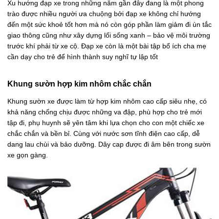
Xu hướng đạp xe trong những năm gần đây đang là một phong
trào được nhiều người ưa chuộng bởi đạp xe không chỉ hướng
đến một sức khoẻ tốt hơn mà nó còn góp phần làm giảm đi ùn tắc
giao thông cũng như xây dựng lối sống xanh – bảo vệ môi trường
trước khí phải từ xe cộ. Đạp xe còn là một bài tập bổ ích cha mẹ
cần dạy cho trẻ để hình thành suy nghĩ tự lập tốt
Khung sườn hợp kim nhôm chắc chắn
Khung sườn xe được làm từ hợp kim nhôm cao cấp siêu nhẹ, có
khả năng chống chịu được những va đập, phù hợp cho trẻ mới
tập đi, phụ huynh sẽ yên tâm khi lựa chọn cho con một chiếc xe
chắc chắn và bền bỉ. Cùng với nước sơn tĩnh điện cao cấp, dễ
dang lau chùi và bảo dưỡng. Dây cap được đi âm bên trong sườn
xe gọn gàng.