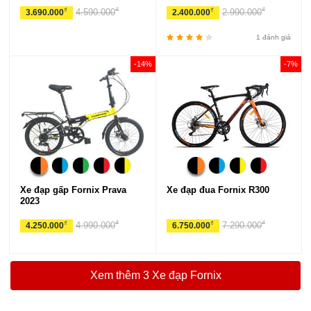
₫
₫
₫
₫
4.590.000
2.990.000
3.690.000
2.400.000
1 đánh giá
-14%
-7%
Xe đạp gấp Fornix Prava
Xe đạp đua Fornix R300
2023
₫
₫
₫
₫
4.990.000
7.290.000
4.250.000
6.750.000
Xem thêm 3 Xe đạp Fornix