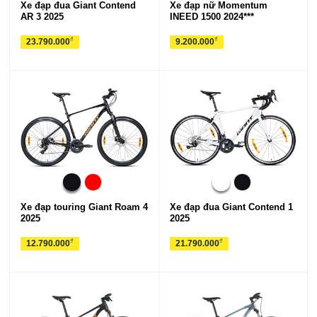
Xe đạp đua Giant Contend
Xe đạp nữ Momentum
AR 3 2025
INEED 1500 2024***
₫
₫
23.790.000
9.200.000
Xe đạp touring Giant Roam 4
Xe đạp đua Giant Contend 1
2025
2025
₫
₫
12.790.000
21.790.000