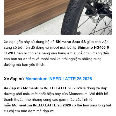
Xe đạp gấp này sử dụng bộ đề
Shimano Sora 9S
giúp cho việc
sang số trở nên dễ dàng và mượt mà, bộ líp
Shimano HG400-9
11-28T
bền bỉ cho khả năng vận hàng êm ái, dễ chịu, mang đến
cho bạn sự an tâm và thoải mái khi trải nghiệm những cung
đường mà bạn yêu thích.
Xe đạp nữ
Momentum INEED LATTE 26 2026
Xe đạp nữ Momentum INEED LATTE 26 2026
là dòng xe đạp
đường phố mẫu mới nhất hiện nay của Momentum. Với thiết kế
thanh thoát, nhẹ nhàng cùng các gam màu sắc tinh tế,
mẫu
Momentum INEED LATTE 26 2026
có thể làm siêu lòng bất
cứ chị em nào đam mê đạp xe.