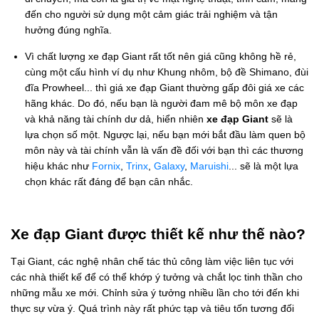
đến cho người sử dụng một cảm giác trải nghiệm và tận
hưởng đúng nghĩa.
Vì chất lượng xe đạp Giant rất tốt nên giá cũng không hề rẻ,
cùng một cấu hình ví dụ như Khung nhôm, bộ đề Shimano, đùi
đĩa Prowheel... thì giá xe đạp Giant thường gấp đôi giá xe các
hãng khác. Do đó, nếu bạn là người đam mê bộ môn xe đạp
và khả năng tài chính dư dả, hiển nhiên
xe đạp Giant
sẽ là
lựa chọn số một. Ngược lại, nếu bạn mới bắt đầu làm quen bộ
môn này và tài chính vẫn là vấn đề đối với bạn thì các thương
hiệu khác như
Fornix
,
Trinx
,
Galaxy
,
Maruishi
... sẽ là một lựa
chọn khác rất đáng để bạn cân nhắc.
Xe đạp Giant được thiết kế như thế nào?
Tại Giant, các nghệ nhân chế tác thủ công làm việc liên tục với
các nhà thiết kế để có thể khớp ý tưởng và chắt lọc tinh thần cho
những mẫu xe mới. Chỉnh sửa ý tưởng nhiều lần cho tới đến khi
thực sự vừa ý. Quá trình này rất phức tạp và tiêu tốn tương đối