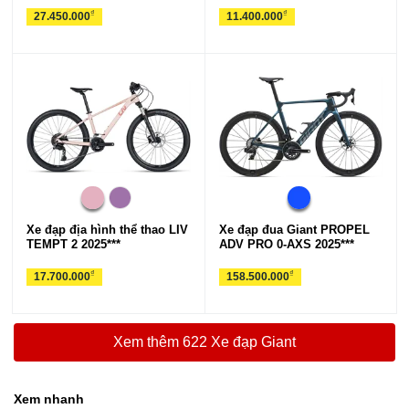
₫
₫
27.450.000
11.400.000
Xe đạp địa hình thể thao LIV
Xe đạp đua Giant PROPEL
TEMPT 2 2025***
ADV PRO 0-AXS 2025***
₫
₫
17.700.000
158.500.000
Xem thêm 622 Xe đạp Giant
Xem nhanh