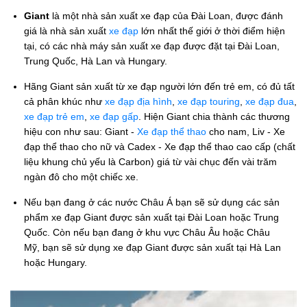
Giant
là một nhà sản xuất xe đạp của Đài Loan, được đánh
giá là nhà sản xuất
xe đạp
lớn nhất thế giới ở thời điểm hiện
tại, có các nhà máy sản xuất xe đạp được đặt tại Đài Loan,
Trung Quốc, Hà Lan và Hungary.
Hãng Giant sản xuất từ xe đạp người lớn đến trẻ em, có đủ tất
cả phân khúc như
xe đạp địa hình
,
xe đạp touring
,
xe đạp đua
,
xe đạp trẻ em
,
xe đạp gấp
. Hiện Giant chia thành các thương
hiệu con như sau: Giant -
Xe đạp thể thao
cho nam, Liv - Xe
đạp thể thao cho nữ và Cadex - Xe đạp thể thao cao cấp (chất
liệu khung chủ yếu là Carbon) giá từ vài chục đến vài trăm
ngàn đô cho một chiếc xe.
Nếu bạn đang ở các nước Châu Á bạn sẽ sử dụng các sản
phẩm xe đạp Giant được sản xuất tại Đài Loan hoặc Trung
Quốc. Còn nếu bạn đang ở khu vực Châu Âu hoặc Châu
Mỹ, bạn sẽ sử dụng xe đạp Giant được sản xuất tại Hà Lan
hoặc Hungary.