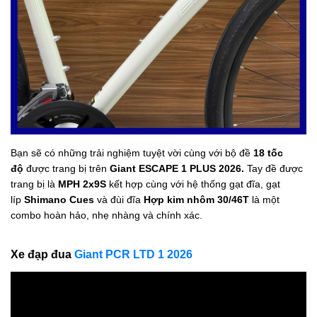
Bạn sẽ có những trải nghiệm tuyệt vời cùng với bộ đề
18 tốc
độ
được trang bị trên
Giant ESCAPE 1 PLUS 2026.
Tay đề được
trang bị là
MPH 2x9S
kết hợp cùng với hệ thống gạt đĩa, gạt
líp
Shimano Cues
và đùi đĩa
Hợp kim nhôm 30/46T
là một
combo hoàn hảo, nhẹ nhàng và chính xác.
Xe đạp đua
Giant PCR LTD 1 2026