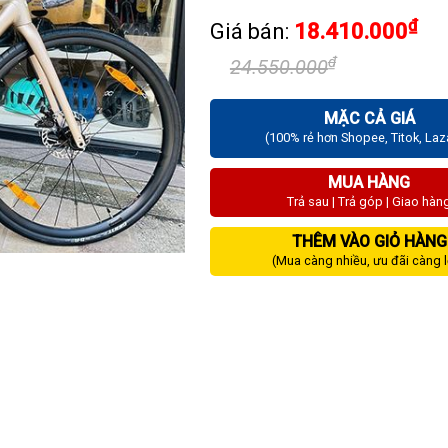
₫
Giá bán:
18.410.000
₫
24.550.000
MẶC CẢ GIÁ
(100% rẻ hơn Shopee, Titok, La
MUA HÀNG
Trả sau | Trả góp | Giao hàn
THÊM VÀO GIỎ HÀNG
(Mua càng nhiều, ưu đãi càng 