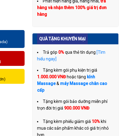
Phát hiện hàng giả, hàng nhái,
trả
hàng và nhận thêm 100% giá trị đơn
hàng
QUÀ TẶNG KHUYẾN MẠI
zada)
Trả góp
0%
qua thẻ tín dụng
[Tìm
hiểu ngay]
g
Tặng kèm gói phụ kiện trị giá
1.000.000 VNĐ
hoặc tặng
kính
lớn)
Massage
&
máy Massage chân cao
cấp
Tặng kèm gói bảo dưỡng miễn phí
trọn đời trị giá
900.000 VNĐ
Tặng kèm phiếu giảm giá
10%
khi
mua các sản phẩm khác có giá trị nhỏ
hơn