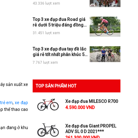
nhất thị trường
43.336 lượt xem
Top 3 xe đạp đua Road giá
rẻ dưới 5 triệu đáng đồng
tiền bát gạo
31.451 lượt xem
Top 3 xe đạp đua tay đề lắc
giá rẻ tốt nhất phân khúc 5tr,
10tr và 15tr
7.767 lượt xem
máy sản xuất xe
TOP SẢN PHẨM HOT
Xe đạp đua MILESCO R700
 trẻ em
,
xe đạp
4.590.000 VND
̣p thể thao cao
Xe đạp đua Giant PROPEL
bạn đang ở khu
ADV SL 0 D 2021***
261.300.000 VND