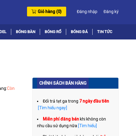
Giỏ hàng (
0
)
Đăng nhập
Đăng ký
DEL
BÓNG BÀN
BÓNG RỔ
BÓNG ĐÁ
TIN TỨC
CHÍNH SÁCH BÁN HÀNG
ạng:
Còn
Đổi trả tẹt ga trong
7 ngày đầu tiên
[Tìm hiểu ngay]
Miễn phí đăng bán
khi không còn
nhu cầu sử dụng nữa
[Tìm hiểu]