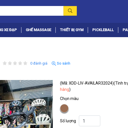
G XE ĐẠP
GHẾ MASSAGE
THIẾT BỊ GYM
PICKLEBALL
PA
0 đánh giá
So sánh
(Mã: XDD-LIV-AVAILAR32024)
(Tình tr
hàng
)
Chọn màu
Số lượng