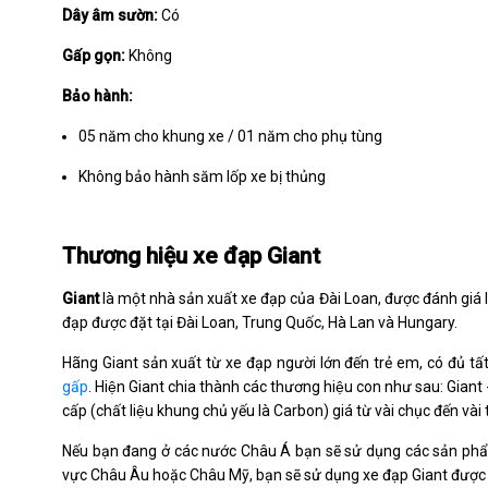
Dây âm sườn:
Có
Gấp gọn:
Không
Bảo hành:
05 năm cho khung xe / 01 năm cho phụ tùng
Không bảo hành săm lốp xe bị thủng
Thương hiệu xe đạp Giant
Giant
là một nhà sản xuất xe đạp của Đài Loan, được đánh giá là
đạp được đặt tại Đài Loan, Trung Quốc, Hà Lan và Hungary.
Hãng Giant sản xuất từ xe đạp người lớn đến trẻ em, có đủ t
gấp
. Hiện Giant chia thành các thương hiệu con như sau: Giant 
cấp (chất liệu khung chủ yếu là Carbon) giá từ vài chục đến v
Nếu bạn đang ở các nước Châu Á bạn sẽ sử dụng các sản phẩm
vực Châu Âu hoặc Châu Mỹ, bạn sẽ sử dụng xe đạp Giant được 