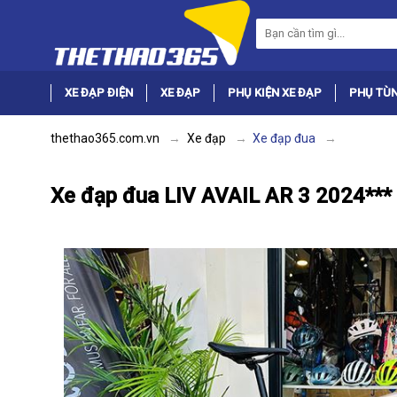
XE ĐẠP ĐIỆN
XE ĐẠP
PHỤ KIỆN XE ĐẠP
PHỤ TÙN
thethao365.com.vn
Xe đạp
Xe đạp đua
Xe đạp đua LIV AVAIL AR 3 2024***