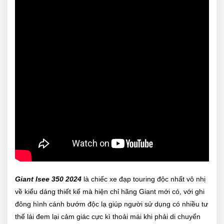
Giant Isee 350 2024
là chiếc xe đạp touring độc nhất vô nhị
về kiểu dáng thiết kế mà hiện chỉ hãng Giant mới có, với ghi
đông hình cánh bướm độc lạ giúp người sử dụng có nhiều tư
thế lái đem lại cảm giác cực kì thoải mái khi phải di chuyển