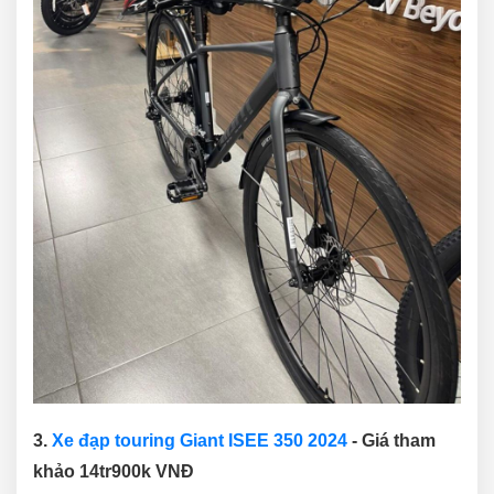
3.
Xe đạp touring Giant ISEE 350 2024
- Giá tham
khảo 14tr900k VNĐ