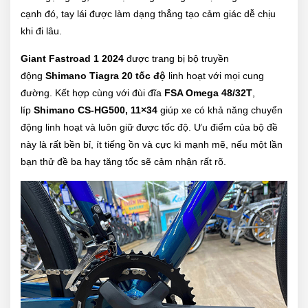
cạnh đó, tay lái được làm dạng thẳng tạo cảm giác dễ chịu
khi đi lâu.
Giant Fastroad 1 2024
được trang bị bộ truyền
động
Shimano Tiagra
20 tốc độ
linh hoạt với mọi cung
đường. Kết hợp cùng với đùi đĩa
FSA Omega 48/32T
,
líp
Shimano CS-HG500, 11×34
giúp xe có khả năng chuyển
động linh hoạt và luôn giữ được tốc độ. Ưu điểm của bộ đề
này là rất bền bỉ, ít tiếng ồn và cực kì mạnh mẽ, nếu một lần
bạn thử đề ba hay tăng tốc sẽ cảm nhận rất rõ.