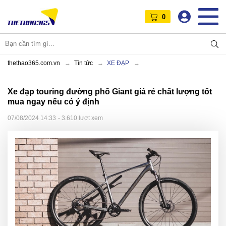
0
thethao365.com.vn
Tin tức
XE ĐẠP
Xe đạp touring đường phố Giant giá rẻ chất lượng tốt
mua ngay nếu có ý định
07/08/2024 14:33
- 3.610 lượt xem