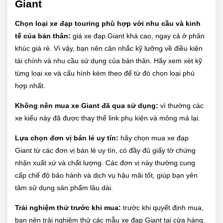
Giant
Chọn loại xe đạp touring phù hợp với nhu cầu và kinh
tế của bản thân:
giá xe đạp Giant khá cao, ngay cả ở phân
khúc giá rẻ. Vì vậy, bạn nên cân nhắc kỹ lưỡng về điều kiện
tài chính và nhu cầu sử dụng của bản thân. Hãy xem xét kỹ
từng loại xe và cấu hình kèm theo để từ đó chọn loại phù
hợp nhất.
Không nên mua xe Giant đã qua sử dụng:
vì thường các
xe kiểu này đã được thay thế link phụ kiện và mông má lại.
Lựa chọn đơn vị bán lẻ uy tín:
hãy chọn mua xe đạp
Giant từ các đơn vị bán lẻ uy tín, có đầy đủ giấy tờ chứng
nhận xuất xứ và chất lượng. Các đơn vị này thường cung
cấp chế độ bảo hành và dịch vụ hậu mãi tốt, giúp bạn yên
tâm sử dụng sản phẩm lâu dài.
Trải nghiệm thử trước khi mua:
trước khi quyết định mua,
bạn nên trải nghiệm thử các mẫu xe đạp Giant tại cửa hàng.