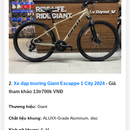
2.
Xe đạp touring Giant Escappe 1 City 2024
- Giá
tham khảo 13tr700k VNĐ
Thương hiệu:
Giant
Chất liệu khung:
ALUXX-Grade Aluminum, disc
Kích cỡ khung:
S, M