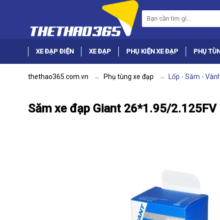
XE ĐẠP ĐIỆN
XE ĐẠP
PHỤ KIỆN XE ĐẠP
PHỤ TÙN
thethao365.com.vn
Phụ tùng xe đạp
Lốp - Săm - Vàn
Săm xe đạp Giant 26*1.95/2.125FV