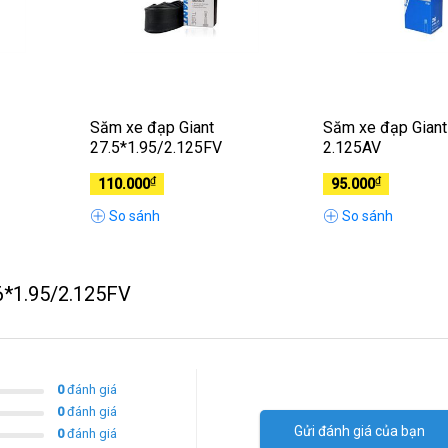
Săm xe đạp Giant
Săm xe đạp Giant
27.5*1.95/2.125FV
2.125AV
₫
₫
110.000
95.000
So sánh
So sánh
26*1.95/2.125FV
0
đánh giá
0
đánh giá
Gửi đánh giá của bạn
0
đánh giá