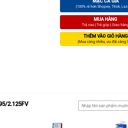
MẶC CẢ GIÁ
(100% rẻ hơn Shopee, Titok, La
MUA HÀNG
Trả sau | Trả góp | Giao hàn
THÊM VÀO GIỎ HÀNG
(Mua càng nhiều, ưu đãi càng 
.95/2.125FV