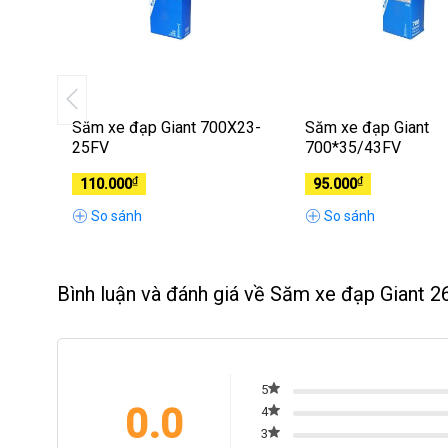
18/25
Săm xe đạp Giant 700X23-
Săm xe đạp Giant
25FV
700*35/43FV
₫
₫
110.000
95.000
So sánh
So sánh
Bình luận và đánh giá về Săm xe đạp Giant 
5
0.0
4
3