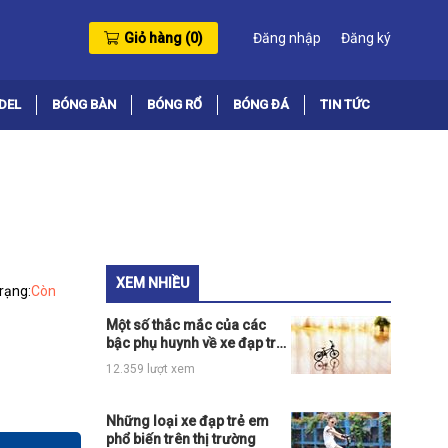
Giỏ hàng (
0
)
Đăng nhập
Đăng ký
DEL
BÓNG BÀN
BÓNG RỔ
BÓNG ĐÁ
TIN TỨC
XEM NHIỀU
trạng:
Còn
Một số thắc mắc của các
bậc phụ huynh về xe đạp trẻ
em có bánh phụ
12.359 lượt xem
Những loại xe đạp trẻ em
phổ biến trên thị trường