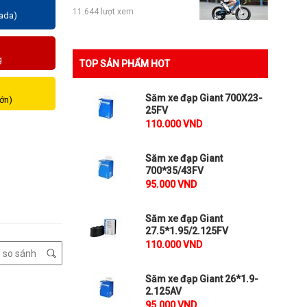
11.644 lượt xem
zada)
g
TOP SẢN PHẨM HOT
Săm xe đạp Giant 700X23-
lớn)
25FV
110.000 VND
Săm xe đạp Giant
700*35/43FV
95.000 VND
Săm xe đạp Giant
27.5*1.95/2.125FV
110.000 VND
Săm xe đạp Giant 26*1.9-
2.125AV
95.000 VND