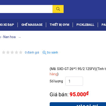
G XE ĐẠP
GHẾ MASSAGE
THIẾT BỊ GYM
PICKLEBALL
PA
h - Nan hoa
0 đánh giá
So sánh
(Mã: SXD-GT-26*1.95/2.125FV)
(Tình 
hàng
)
Số lượng
₫
Giá bán:
95.000