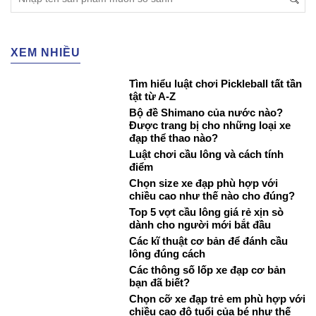
XEM NHIỀU
Tìm hiểu luật chơi Pickleball tất tần
tật từ A-Z
Bộ đề Shimano của nước nào?
Được trang bị cho những loại xe
đạp thể thao nào?
Luật chơi cầu lông và cách tính
điểm
Chọn size xe đạp phù hợp với
chiều cao như thế nào cho đúng?
Top 5 vợt cầu lông giá rẻ xịn sò
dành cho người mới bắt đầu
Các kĩ thuật cơ bản để đánh cầu
lông đúng cách
Các thông số lốp xe đạp cơ bản
bạn đã biết?
Chọn cỡ xe đạp trẻ em phù hợp với
chiều cao độ tuổi của bé như thế