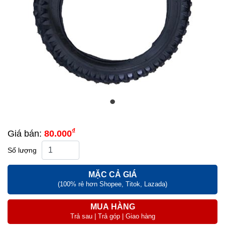
₫
Giá bán:
80.000
Số lượng
MẶC CẢ GIÁ
(100% rẻ hơn Shopee, Titok, Lazada)
MUA HÀNG
Trả sau | Trả góp | Giao hàng