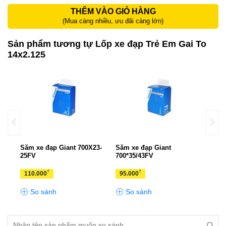
THÊM VÀO GIỎ HÀNG
(Mua càng nhiều, ưu đãi càng lớn)
Sản phẩm tương tự Lốp xe đạp Trẻ Em Gai To
14x2.125
/25
Săm xe đạp Giant 700X23-
Săm xe đạp Giant
Săm 
25FV
700*35/43FV
27.5
₫
₫
110.000
95.000
110
So sánh
So sánh
S