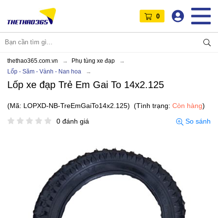
0
thethao365.com.vn
Phụ tùng xe đạp
Lốp - Săm - Vành - Nan hoa
Lốp xe đạp Trẻ Em Gai To 14x2.125
(Mã: LOPXD-NB-TreEmGaiTo14x2.125)
(Tình trạng:
Còn hàng
)
0 đánh giá
So sánh