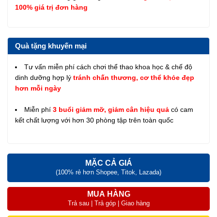
100% giá trị đơn hàng
Quà tặng khuyến mại
Tư vấn miễn phí cách chơi thể thao khoa học & chế độ
dinh dưỡng hợp lý
tránh chấn thương, cơ thể khỏe đẹp
hơn mỗi ngày
Miễn phí
3 buổi giảm mỡ, giảm cân hiệu quả
có cam
kết chất lượng với hơn 30 phòng tập trên toàn quốc
MẶC CẢ GIÁ
(100% rẻ hơn Shopee, Titok, Lazada)
MUA HÀNG
Trả sau | Trả góp | Giao hàng