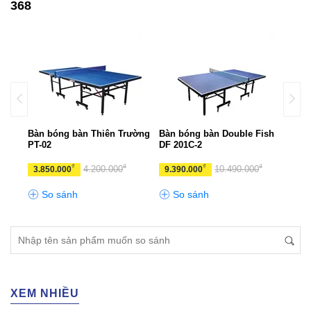
368
ish
Bàn bóng bàn Thiên Trường
Bàn bóng bàn Double Fish
Bàn 
PT-02
DF 201C-2
Pre
₫
₫
₫
₫
₫
0
4.200.000
10.490.000
3.850.000
9.390.000
12.
So sánh
So sánh
S
XEM NHIỀU