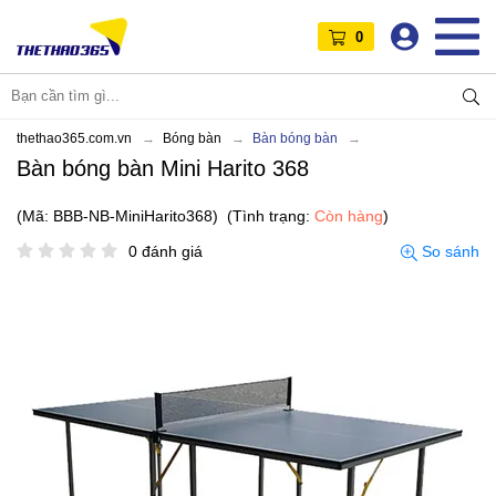
0
thethao365.com.vn
Bóng bàn
Bàn bóng bàn
Bàn bóng bàn Mini Harito 368
(Mã: BBB-NB-MiniHarito368)
(Tình trạng:
Còn hàng
)
0 đánh giá
So sánh