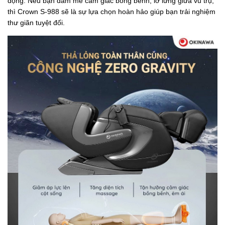
động. Nếu bạn đam mê cảm giác bồng bềnh, lơ lửng giữa vũ trụ,
thì Crown S-988 sẽ là sự lựa chọn hoàn hảo giúp bạn trải nghiệm
thư giãn tuyệt đối.