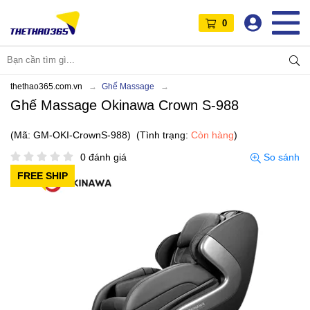
0
thethao365.com.vn
Ghế Massage
Ghế Massage Okinawa Crown S-988
(Mã: GM-OKI-CrownS-988)
(Tình trạng:
Còn hàng
)
0 đánh giá
So sánh
FREE SHIP