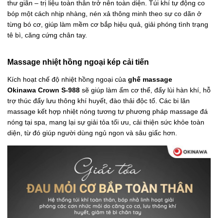
thư giãn – trị liệu toàn thân trở nên toàn diện. Túi khí tự động co
bóp một cách nhịp nhàng, nén xả thông minh theo sự co dãn ở
từng bó cơ, giúp làm mềm cơ bắp hiệu quả, giải phóng tình trạng
tê bì, căng cứng chân tay.
Massage nhiệt hồng ngoại kép cải tiến
Kích hoạt chế độ nhiệt hồng ngoại của
ghế massage
Okinawa Crown S-988
sẽ giúp làm ấm cơ thể, đẩy lùi hàn khí, hỗ
trợ thúc đẩy lưu thông khí huyết, đào thải độc tố. Các bi lăn
massage kết hợp nhiệt nóng tương tự phương pháp massage đá
nóng tại spa, mang lại sự giải tỏa tối ưu, cải thiện sức khỏe toàn
diện, từ đó giúp người dùng ngủ ngon và sâu giấc hơn.