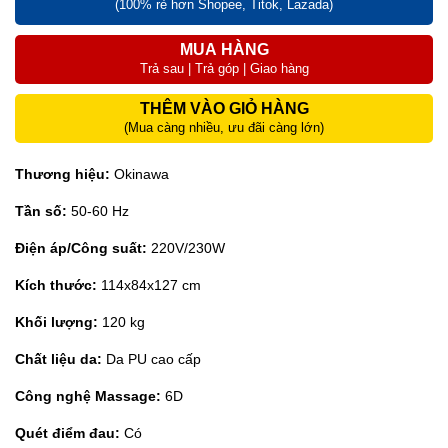
(100% rẻ hơn Shopee, Titok, Lazada)
MUA HÀNG
Trả sau | Trả góp | Giao hàng
THÊM VÀO GIỎ HÀNG
(Mua càng nhiều, ưu đãi càng lớn)
Thương hiệu:
Okinawa
Tần số:
50-60 Hz
Điện áp/Công suất:
220V/230W
Kích thước:
114x84x127 cm
Khối lượng:
120 kg
Chất liệu da:
Da PU cao cấp
Công nghệ Massage:
6D
Quét điểm đau:
Có