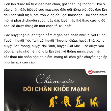
Con lăn được bố trí ở gan bàn chân, gót chân, hệ thống túi khí ở
bắp chân, đặc biệt có sục massage đầu gối riêng biệt độc đáo lần
đầu tiên xuất hiện, ôm trọn vùng đầu gối massage. Đôi chân nhức
mỏi vì phải di chuyển suốt ngày dài, luyện tập thể thao cường độ
cao, sẽ được thư giãn một cách tối ưu nhất!
Các huyệt đạo quan trọng nằm ở gan bàn chân như: huyệt Dũng
Tuyền, huyệt Túc Tam Lý, huyệt Thương Khâu, huyệt Thái Xung,
huyệt Bát Phong, huyệt Nội Đình, huyệt Giải Khê… sẽ được xoa
bóp, ấn sâu nhờ hệ thống bi lăn thiết kế thông minh, thực hiện
các thao tác nhào nặn đa điểm, mang tới cảm giác chuyên nghiệp
như tại spa cao cấp.