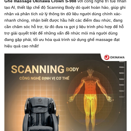
Ghế massage Okinawa Crown S-988
với công nghệ trí tuệ nhân
tạo AI, thiết lập chế độ Scanning Body dò quét hoàn hảo, giúp ghi
nhận và phân tích xử lý thông tin dữ liệu người dùng chính xác-
nhanh chóng, nhận biết được hầu hết các điểm đau nhức, đang
cần chăm sóc hỗ trợ, từ đó đưa ra gợi ý liệu trình phù hợp để hỗ
trợ giải quyết triệt để những vấn đề nhức mỏi mà người dùng
đang gặp phải, tối ưu hóa quá trình sử dụng ghế massage đạt
hiệu quả cao nhất!