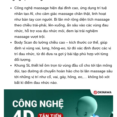
Công nghệ massage hiện đại đỉnh cao, ứng dụng trí tuệ
nhân tạo AI, cho cảm giác massage chân thật, linh hoạt
như bàn tay con người. Bi lăn mở rộng diện tích massage
theo chiều trái-phải, lên-xuống, ấn sâu vào các vùng đau
nhức, hỗ trợ xoa dịu nhức mỏi, đem lại trải nghiệm
massage vượt trội.
Body Scan đo lường chiều cao – kích thước cơ thể, giúp
định vị vùng vai, lưng, hông-eo, từ đó xác định được các vị
trí đau nhức, từ đó đưa ra gợi ý bài tập phù hợp với từng
đối tượng.
Khung SL thiết kế ôm trọn từ vùng đầu cổ cho tới tận mông
đùi, tạo đường di chuyển hoàn hảo cho bi lăn massage sâu
tới những vị trí như cổ, vai, gáy, hông, eo,… không bỏ xót
bất kì điểm đau nhức nào.