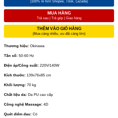
(100% rẻ hơn Shopee, Titok, Lazada)
MUA HÀNG
Trả sau | Trả góp | Giao hàng
THÊM VÀO GIỎ HÀNG
(Mua càng nhiều, ưu đãi càng lớn)
Thương hiệu:
Okinawa
Tần số:
50-60 Hz
Điện áp/Công suất:
220V/140W
Kích thước:
139x76x85 cm
Khối lượng:
70 kg
Chất liệu da:
Da PU cao cấp
Công nghệ Massage:
4D
Quét điểm đau:
Có