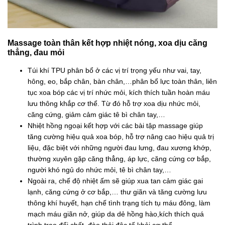
Massage toàn thân kết hợp nhiệt nóng, xoa dịu căng
thẳng, đau mỏi
Túi khí TPU phân bổ ở các vị trí trọng yếu như vai, tay,
hông, eo, bắp chân, bàn chân,…phân bổ lực toàn thân, liên
tục xoa bóp các vị trí nhức mỏi, kích thích tuần hoàn máu
lưu thông khắp cơ thể. Từ đó hỗ trợ xoa dịu nhức mỏi,
căng cứng, giảm cảm giác tê bì chân tay,…
Nhiệt hồng ngoại kết hợp với các bài tập massage giúp
tăng cường hiệu quả xoa bóp, hỗ trợ nâng cao hiệu quả trị
liệu, đặc biệt với những người đau lưng, đau xương khớp,
thường xuyên gặp căng thẳng, áp lực, căng cứng cơ bắp,
người khó ngủ do nhức mỏi, tê bì chân tay,…
Ngoài ra, chế độ nhiệt ấm sẽ giúp xua tan cảm giác gai
lạnh, căng cứng ở cơ bắp,… thư giãn và tăng cường lưu
thông khí huyết, hạn chế tình trạng tích tụ máu đông, làm
mạch máu giãn nở, giúp da dẻ hồng hào,kích thích quá