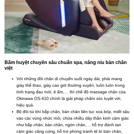
Bấm huyệt chuyên sâu chuẩn spa, nâng niu bàn chân
việt
Với những đôi chân di chuyển suốt ngày dài, phải mang
giày thể thao, giày cao gót thường xuyên, luôn luôn trong
tình trạng đau mỏi, ê ẩm,… thì chế độ massage chân của
Okinawa OS-410 chính là giải pháp chăm sóc tuyệt vời,
hiệu quả.
Bộ đôi túi khí bắp chân, bàn chân liên tục xoa bóp, miết sâu
vào các vùng nhức mỏi, chứa nhiều dây thần kinh cảm giác
như bắp chân, bàn chân, ngón chân,… hỗ trợ đánh tan
cảm giác căng cứng, hỗ trợ phòng tránh tê bì bàn chân,