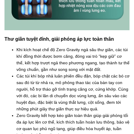
Thư giãn tuyệt đỉnh, giải phóng áp lực toàn thân
Khi kích hoạt chế độ Zero Gravity ngả sâu thư giãn, các túi
khí đồng thời được bơm căng, đóng vai trò “kẹp giữ” cơ
thể, kết hợp trượt ngả theo phương ngang, tạo thành tư thế
võng chuẩn, gần như song song với mặt đất.
Các túi khí bóp nhả luân phiên đều đặn, bóp chặt các bó cơ
sau đó từ từ nhả ra, mô phỏng thao tác của bàn tay con
người, hỗ trợ tháo gỡ tình trạng căng cơ, cứng khớp. Cùng
với đó, các bi lăn di chuyển dọc vùng lưng, ấn sâu vào các
huyệt đạo, đặc biệt là vùng thắt lưng, cột sống, đem tới
những phút giây thư giãn thực sự hiệu quả.
Zero Gravity kết hợp kéo giãn toàn thân giúp giải phóng tối
đa áp lực lên cơ thể, kích thích tuần hoàn lưu thông, bảo vệ
cơ quan lục phủ ngũ tạng, giúp điều hòa huyết áp, tuần