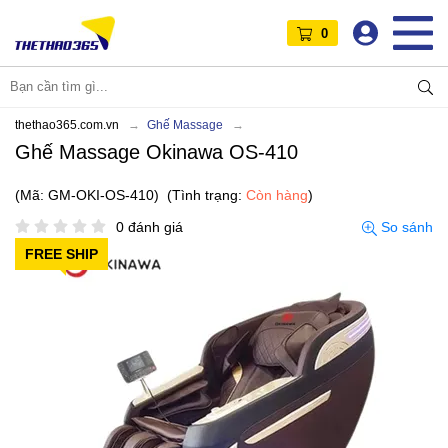
0
thethao365.com.vn
Ghế Massage
Ghế Massage Okinawa OS-410
(Mã: GM-OKI-OS-410)
(Tình trạng:
Còn hàng
)
0 đánh giá
So sánh
FREE SHIP