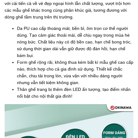
với cải tiến cả về vẻ đẹp ngoại hình lẫn chất lượng, vượt trội hơn
các mẫu ghế khác trong cùng phân khúc giá, tương đương với
dòng ghế tầm trung trên thị trường.
Da PU cao cấp thoáng mát, bền bỉ, ôm trọn cơ thể người
dùng. Tạo cảm giác thoải mái, dễ chịu ngay trong mùa hè
nóng bức. Chất liệu này có độ bền cao, hạn chế bong tróc,
sử dụng thời gian dài vẫn giữ được độ đàn hồi, hạn chế
bám bụi.
Form ghế rộng rãi, không thua kém bất kì mẫu ghế cao cấp
nào, thích hợp cho cả gia đình sử dụng. Thiết kế chắc
chắn, chịu tải trọng lón, vừa vặn với nhiều dáng người
nhưng vẫn tiết kiệm không gian.
Thân ghế trang bị thêm đèn LED ấn tượng, tạo điểm nhấn
nổi bật cho nội thất gia đình!