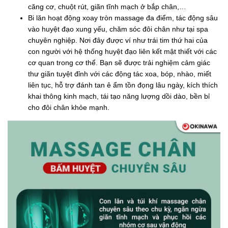
căng cơ, chuột rút, giãn tĩnh mạch ở bắp chân,…
Bi lăn hoạt động xoay tròn massage đa điểm, tác động sâu
vào huyệt đạo xung yếu, chăm sóc đôi chân như tại spa
chuyên nghiệp. Nơi đây được ví như trái tim thứ hai của
con người với hệ thống huyệt đạo liên kết mật thiết với các
cơ quan trong cơ thể. Bạn sẽ được trải nghiệm cảm giác
thư giãn tuyệt đỉnh với các động tác xoa, bóp, nhào, miết
liên tục, hỗ trợ đánh tan ê ẩm tồn đọng lâu ngày, kích thích
khai thông kinh mạch, tái tạo năng lượng dồi dào, bền bỉ
cho đôi chân khỏe mạnh.