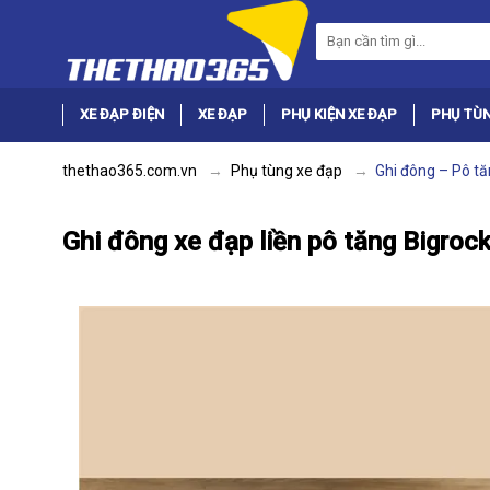
XE ĐẠP ĐIỆN
XE ĐẠP
PHỤ KIỆN XE ĐẠP
PHỤ TÙN
thethao365.com.vn
Phụ tùng xe đạp
Ghi đông – Pô tă
Ghi đông xe đạp liền pô tăng Bigro