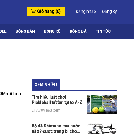
Giỏ hàng (
0
)
Đăng nhập
Đăng ký
DEL
BÓNG BÀN
BÓNG RỔ
BÓNG ĐÁ
TIN TỨC
XEM NHIỀU
40Mm)
(Tình
Tìm hiểu luật chơi
Pickleball tất tần tật từ A-Z
217.789 lượt xem
Bộ đề Shimano của nước
nào? Được trang bị cho