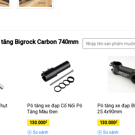
ô tăng Bigrock Carbon 740mm
Thụt
Pô tăng xe đạp Cổ Nối Pô
Pô tăng xe đạp 
Tăng Màu Đen
25.4x90mm
₫
₫
130.000
130.000
So sánh
So sánh