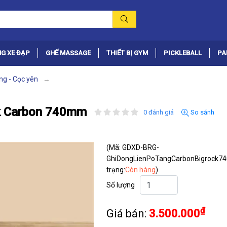
G XE ĐẠP
GHẾ MASSAGE
THIẾT BỊ GYM
PICKLEBALL
PA
ng - Cọc yên
ck Carbon 740mm
0 đánh giá
So sánh
(Mã: GDXD-BRG-
GhiDongLienPoTangCarbonBigrock7
trạng:
Còn hàng
)
Số lượng
₫
Giá bán:
3.500.000