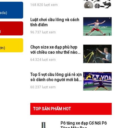
những loại xe đạp thể thao
168.820 lượt xem
nào?
zada)
Luật chơi cầu lông và cách
tính điểm
g
96.737 lượt xem
Chọn size xe đạp phù hợp
lớn)
với chiều cao như thế nào
cho đúng?
64.324 lượt xem
Top 5 vợt cầu lông giá rẻ xịn
sò dành cho người mới bắt
đầu
60.237 lượt xem
TOP SẢN PHẨM HOT
Pô tăng xe đạp Cổ Nối Pô