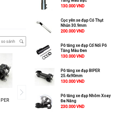
Tăng Màu Bạc
130.000 VND
Cọc yên xe đạp Có Thụt
Nhún 30.9mm
200.000 VND
Pô tăng xe đạp Cổ Nối Pô
Tăng Màu Đen
130.000 VND
Pô tăng xe đạp BIPER
25.4x90mm
130.000 VND
Pô tăng xe đạp Nhôm Xoay
BIPER
Pô tăng xe đạp Nhôm Xoay
Ghi đông xe đ
Đa Năng
Đa Năng
31.8x560mm
230.000 VND
₫
₫
230.000
120.000
So sánh
So sánh