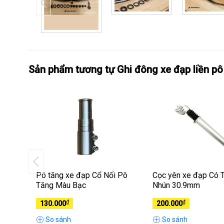
Sản phẩm tương tự Ghi đông xe đạp liền p
Pô tăng xe đạp Cổ Nối Pô
Cọc yên xe đạp Có 
m
Tăng Màu Bạc
Nhún 30.9mm
₫
₫
130.000
200.000
So sánh
So sánh