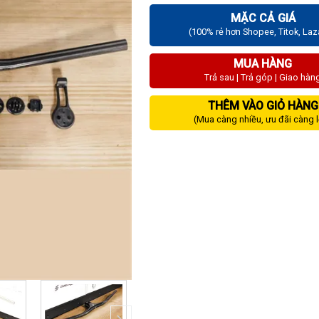
MẶC CẢ GIÁ
(100% rẻ hơn Shopee, Titok, La
MUA HÀNG
Trả sau | Trả góp | Giao hàn
THÊM VÀO GIỎ HÀNG
(Mua càng nhiều, ưu đãi càng 