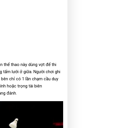
n thể thao này dùng vợt để thi
 tấm lưới ở giữa. Người chơi ghi
 bên chỉ có 1 lần chạm cầu duy
ính hoặc trọng tài biên
ang đánh.