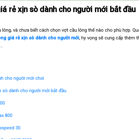
giá rẻ xịn sò dành cho người mới bắt đầu
lông, và chưa biết cách chọn vợt cầu lông thế nào cho phù hợp. Qua
ông giá rẻ xịn sò dành cho người mới
, hy vọng sẽ cung cấp thêm t
..
nh cho người mới chơi
ịn sò dành cho người mới bắt đầu
100
ax 800
owspeed 30