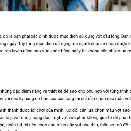
t, đó là bạn phải xác định được mục đích sử dụng vợt cầu lông. Bạn 
hàng ngày. Tùy từng mục đích sử dụng mà người chơi sẽ chọn được loạ
ng rèn luyện nâng cao sức khỏe hàng ngày thì không cần phải mua m
i những đặc điểm riêng về thiết kế để sao cho phù hợp với từng trình 
en với các kỹ năng cơ bản của cầu lông thì chỉ cần chọn các mẫu vợt
hình thành được lối chơi của mình, lúc đó, cần lựa chọn mẫu vợt sao 
họn loại vợt cứng, nặng đầu, mặt vợt vừa phải, không quá to để phát 
 thủ, phản tạt thì nên chọn cho mình cây vợt nhẹ đầu, thân vợt có đ