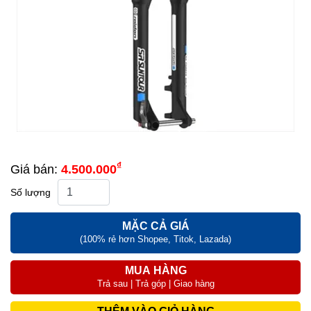
₫
Giá bán:
4.500.000
Số lượng
MẶC CẢ GIÁ
(100% rẻ hơn Shopee, Titok, Lazada)
MUA HÀNG
Trả sau | Trả góp | Giao hàng