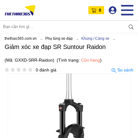
0
thethao365.com.vn
Phụ tùng xe đạp
Khung / Càng xe
Giảm xóc xe đạp SR Suntour Raidon
(Mã: GXXD-SRR-Raidon)
(Tình trạng:
Còn hàng
)
0 đánh giá
So sánh