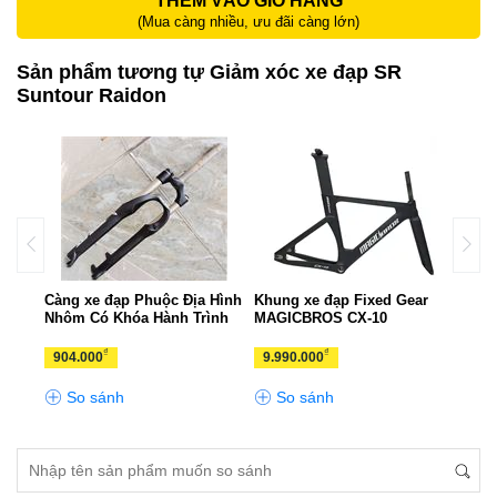
THÊM VÀO GIỎ HÀNG
(Mua càng nhiều, ưu đãi càng lớn)
Sản phẩm tương tự Giảm xóc xe đạp SR
Suntour Raidon
hox
Càng xe đạp Phuộc Địa Hình
Khung xe đạp Fixed Gear
Phuộ
Nhôm Có Khóa Hành Trình
MAGICBROS CX-10
29
₫
₫
904.000
9.990.000
3.6
So sánh
So sánh
S