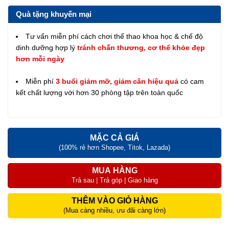
Quà tặng khuyến mại
Tư vấn miễn phí cách chơi thể thao khoa học & chế độ
dinh dưỡng hợp lý
tránh chấn thương, cơ thể khỏe đẹp
hơn mỗi ngày
Miễn phí
3 buổi giảm mỡ, giảm cân hiệu quả
có cam
kết chất lượng với hơn 30 phòng tập trên toàn quốc
MẶC CẢ GIÁ
(100% rẻ hơn Shopee, Titok, Lazada)
MUA HÀNG
Trả sau | Trả góp | Giao hàng
THÊM VÀO GIỎ HÀNG
(Mua càng nhiều, ưu đãi càng lớn)