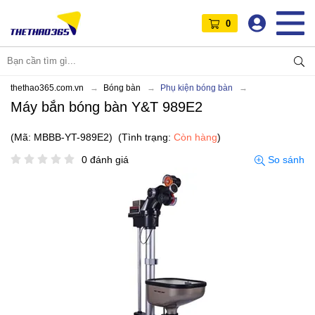
0
thethao365.com.vn
Bóng bàn
Phụ kiện bóng bàn
Máy bắn bóng bàn Y&T 989E2
(Mã: MBBB-YT-989E2)
(Tình trạng:
Còn hàng
)
0 đánh giá
So sánh