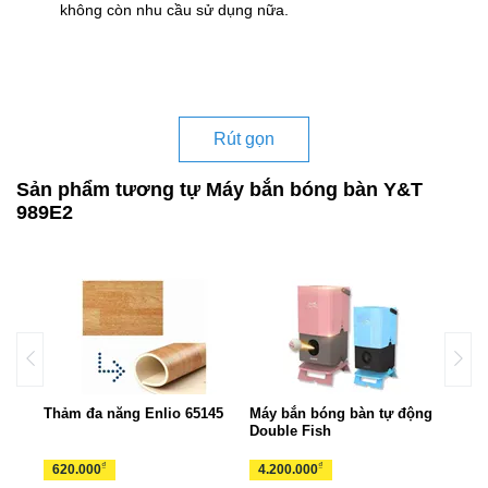
không còn nhu cầu sử dụng nữa.
Rút gọn
Sản phẩm tương tự Máy bắn bóng bàn Y&T
989E2
7
Thảm đa năng Enlio 65145
Máy bắn bóng bàn tự động
Thảm
Double Fish
1414
₫
₫
620.000
4.200.000
330