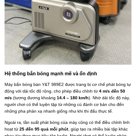
Hệ thống bắn bóng mạnh mẽ và ổn định
Máy bắn bóng bàn Y&T 989E2 được trang bị cơ chế phát bóng tự
động với dải tốc độ rộng, cho phép điều chỉnh từ
4 m/s đến 50
m/s
(tương đương khoảng
14.4 – 180 km/h
). Nhờ dải tốc độ này,
người chơi có thể luyện tập từ những cú đánh cơ bản cho đến
những pha phản xạ nhanh giống như khi thi đấu thực tế.
Ngoài ra, tần suất phát bóng của máy cũng có thể điều chỉnh linh
hoạt từ
25 đến 95 quả mỗi phút
, giúp tạo ra nhiều bài tập khác
nhau tùy theo mục tiêu tập luyện. Người chơi có thể luyện phản