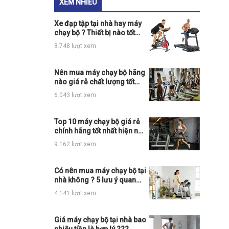
XEM NHIỀU
Xe đạp tập tại nhà hay máy
chạy bộ ? Thiết bị nào tốt
hơn cho việc giảm cân?
8.748 lượt xem
Nên mua máy chạy bộ hãng
nào giá rẻ chất lượng tốt
??? Top 5 máy chạy bộ
6.043 lượt xem
ngon bổ rẻ
Top 10 máy chạy bộ giá rẻ
chính hãng tốt nhất hiện nay
trên thị trường nên mua
9.162 lượt xem
Có nên mua máy chạy bộ tại
nhà không ? 5 lưu ý quan
trọng cần biết khi mua ...
4.141 lượt xem
Giá máy chạy bộ tại nhà bao