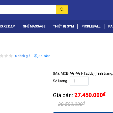
G XE ĐẠP
GHẾ MASSAGE
THIẾT BỊ GYM
PICKLEBALL
PA
0 đánh giá
So sánh
(Mã: MCB-AG-AGT-126LE)
(Tình trạng:
Số lượng
₫
Giá bán:
27.450.000
₫
30.500.000