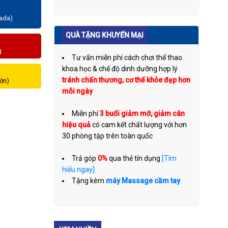
zada)
QUÀ TẶNG KHUYẾN MẠI
g
Tư vấn miễn phí cách chơi thể thao
khoa học & chế độ dinh dưỡng hợp lý
tránh chấn thương, cơ thể khỏe đẹp hơn
lớn)
mỗi ngày
Miễn phí
3 buổi giảm mỡ, giảm cân
hiệu quả
có cam kết chất lượng với hơn
30 phòng tập trên toàn quốc
Trả góp
0%
qua thẻ tín dụng
[Tìm
hiểu ngay]
Tặng kèm
máy Massage cầm tay