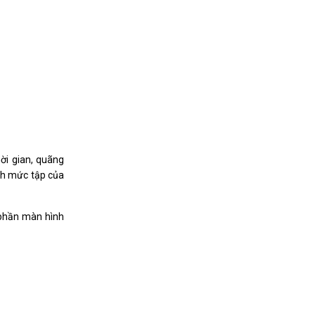
ời gian, quãng
ỉnh mức tập của
a phần màn hình