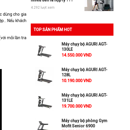
nhiêu tiền là hợp lý ???
4.292 lượt xem
c dùng cho gia
p... Nếu khách
TOP SẢN PHẨM HOT
với mỗi lần tra
Máy chạy bộ AGURI AGT-
130LE
14.550.000 VND
Máy chạy bộ AGURI AGT-
128L
10.190.000 VND
Máy chạy bộ AGURI AGT-
131LE
19.700.000 VND
Máy chạy bộ phòng Gym
Mofit Senior 6900