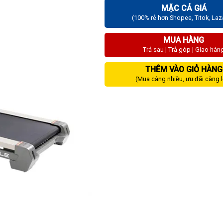
MẶC CẢ GIÁ
(100% rẻ hơn Shopee, Titok, La
MUA HÀNG
Trả sau | Trả góp | Giao hàn
THÊM VÀO GIỎ HÀNG
(Mua càng nhiều, ưu đãi càng 