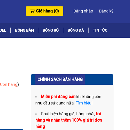
Giỏ hàng (
0
)
Đăng nhập
Đăng ký
DEL
BÓNG BÀN
BÓNG RỔ
BÓNG ĐÁ
TIN TỨC
CHÍNH SÁCH BÁN HÀNG
Còn hàng
)
Miễn phí đăng bán
khi không còn
nhu cầu sử dụng nữa
[Tìm hiểu]
Phát hiện hàng giả, hàng nhái,
trả
hàng và nhận thêm 100% giá trị đơn
hàng