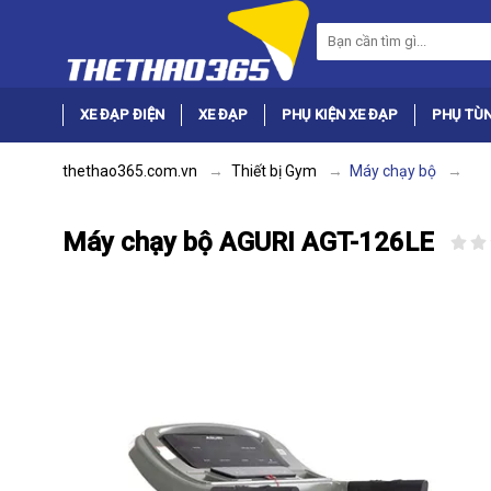
XE ĐẠP ĐIỆN
XE ĐẠP
PHỤ KIỆN XE ĐẠP
PHỤ TÙN
thethao365.com.vn
Thiết bị Gym
Máy chạy bộ
Máy chạy bộ AGURI AGT-126LE