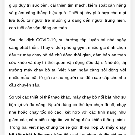
giúp duy trì sức bền, cải thiện tim mạch, kiểm soát cân nặng
và giảm căng thẳng hiệu quả. Thiết bị này phù hợp cho mọi
lứa tuổi, từ người trẻ muốn giữ dáng đến người trung niên,
cao tuổi cần vận động an toàn.
Sau đại dịch COVID-19, xu hướng tập luyện tại nhà ngày
càng phát triển. Thay vì đến phòng gym, nhiều gia đình chọn
đầu tư máy chạy bộ để chủ động thời gian, đảm bảo an toàn
sức khỏe và duy trì thói quen vận động đều đặn. Nhờ đó, thị
trường máy chạy bộ tại Việt Nam ngày càng sôi động với
nhiều mẫu mã, từ giá rẻ cho người mới đến cao cấp cho nhu
cầu chuyên sâu.
So với các thiết bị thể thao khác, máy chạy bộ nổi bật nhờ sự
tiện lợi và đa năng. Người dùng có thể lựa chọn đi bộ, chạy
nhẹ hoặc chạy tốc độ cao, kết hợp với các tính năng như
giảm xóc, cảm biến nhịp tim và bảng điều khiển thông minh.
Trong bài viết này, chúng tôi sẽ giới thiệu
Top 10 máy chạy
bộ tốt nhất hiện nay
, kèm tiêu chí lựa chọn và địa chỉ mua