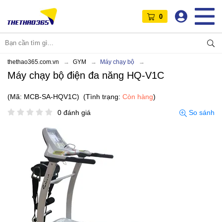
0
thethao365.com.vn
GYM
Máy chạy bộ
Máy chạy bộ điện đa năng HQ-V1C
(Mã: MCB-SA-HQV1C)
(Tình trạng:
Còn hàng
)
0 đánh giá
So sánh