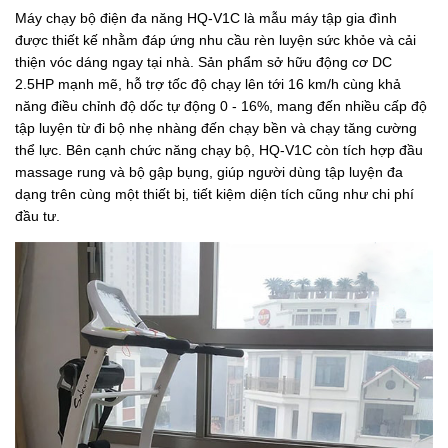
Máy chạy bộ điện đa năng HQ-V1C là mẫu máy tập gia đình
được thiết kế nhằm đáp ứng nhu cầu rèn luyện sức khỏe và cải
thiện vóc dáng ngay tại nhà. Sản phẩm sở hữu động cơ DC
2.5HP mạnh mẽ, hỗ trợ tốc độ chạy lên tới 16 km/h cùng khả
năng điều chỉnh độ dốc tự động 0 - 16%, mang đến nhiều cấp độ
tập luyện từ đi bộ nhẹ nhàng đến chạy bền và chạy tăng cường
thể lực. Bên cạnh chức năng chạy bộ, HQ-V1C còn tích hợp đầu
massage rung và bộ gập bụng, giúp người dùng tập luyện đa
dạng trên cùng một thiết bị, tiết kiệm diện tích cũng như chi phí
đầu tư.