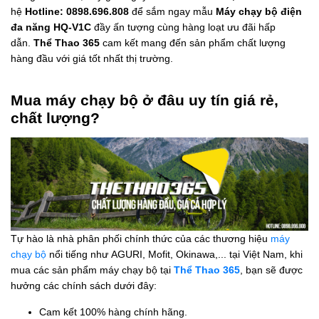
hệ
Hotline: 0898.696.808
để sắm ngay mẫu
Máy chạy bộ điện
đa năng HQ-V1C
đầy ấn tượng cùng hàng loạt ưu đãi hấp
dẫn.
Thể Thao 365
cam kết mang đến sản phẩm chất lượng
hàng đầu với giá tốt nhất thị trường.
Mua máy chạy bộ ở đâu uy tín giá rẻ,
chất lượng?
Tự hào là nhà phân phối chính thức của các thương hiệu
máy
chạy bộ
nổi tiếng như AGURI, Mofit, Okinawa,... tại Việt Nam, khi
mua các sản phẩm máy chạy bộ tại
Thể Thao 365
, bạn sẽ được
hưởng các chính sách dưới đây:
Cam kết 100% hàng chính hãng.