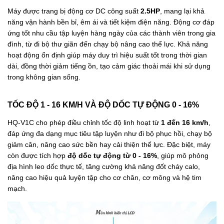
Máy được trang bị động cơ DC công suất
2.5HP
, mang lại khả
năng vận hành bền bỉ, êm ái và tiết kiệm điện năng. Động cơ đáp
ứng tốt nhu cầu tập luyện hàng ngày của các thành viên trong gia
đình, từ đi bộ thư giãn đến chạy bộ nâng cao thể lực. Khả năng
hoạt động ổn định giúp máy duy trì hiệu suất tốt trong thời gian
dài, đồng thời giảm tiếng ồn, tạo cảm giác thoải mái khi sử dụng
trong không gian sống.
TỐC ĐỘ 1 - 16 KM/H VÀ ĐỘ DỐC TỰ ĐỘNG 0 - 16%
HQ-V1C cho phép điều chỉnh tốc độ linh hoạt từ
1 đến 16 km/h
,
đáp ứng đa dạng mục tiêu tập luyện như đi bộ phục hồi, chạy bộ
giảm cân, nâng cao sức bền hay cải thiện thể lực. Đặc biệt, máy
còn được tích hợp
độ dốc tự động từ 0 - 16%
, giúp mô phỏng
địa hình leo dốc thực tế, tăng cường khả năng đốt cháy calo,
nâng cao hiệu quả luyện tập cho cơ chân, cơ mông và hệ tim
mạch.