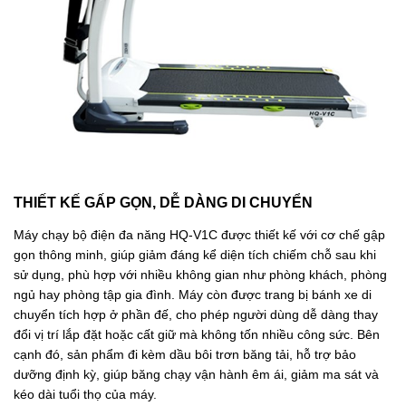
THIẾT KẾ GẤP GỌN, DỄ DÀNG DI CHUYỂN
Máy chạy bộ điện đa năng HQ-V1C được thiết kế với cơ chế gập
gọn thông minh, giúp giảm đáng kể diện tích chiếm chỗ sau khi
sử dụng, phù hợp với nhiều không gian như phòng khách, phòng
ngủ hay phòng tập gia đình. Máy còn được trang bị bánh xe di
chuyển tích hợp ở phần đế, cho phép người dùng dễ dàng thay
đổi vị trí lắp đặt hoặc cất giữ mà không tốn nhiều công sức. Bên
cạnh đó, sản phẩm đi kèm dầu bôi trơn băng tải, hỗ trợ bảo
dưỡng định kỳ, giúp băng chạy vận hành êm ái, giảm ma sát và
kéo dài tuổi thọ của máy.