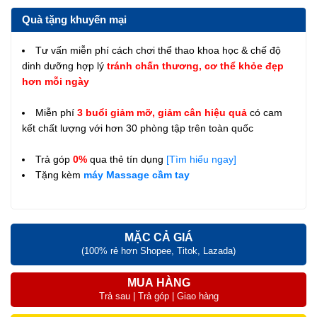
Quà tặng khuyến mại
Tư vấn miễn phí cách chơi thể thao khoa học & chế độ
dinh dưỡng hợp lý
tránh chấn thương, cơ thể khỏe đẹp
hơn mỗi ngày
Miễn phí
3 buổi giảm mỡ, giảm cân hiệu quả
có cam
kết chất lượng với hơn 30 phòng tập trên toàn quốc
Trả góp
0%
qua thẻ tín dụng
[Tìm hiểu ngay]
Tặng kèm
máy Massage cầm tay
MẶC CẢ GIÁ
(100% rẻ hơn Shopee, Titok, Lazada)
MUA HÀNG
Trả sau | Trả góp | Giao hàng