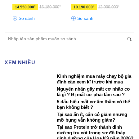
₫
₫
₫
₫
₫
0
16.180.000
12.900.000
14.550.000
10.190.000
19.
So sánh
So sánh
S
XEM NHIỀU
Kinh nghiệm mua máy chạy bộ gia
đình cần xem kĩ trước khi mua
Nguyên nhân gây mất cơ nhão cơ
là gì ? Bị mất cơ phải làm sao ?
5 dấu hiệu mất cơ âm thầm có thể
bạn không biết ?
Tại sao ăn ít, cân có giảm nhưng
mỡ bụng vẫn không giảm?
Tại sao Protein trở thành dinh
dưỡng trụ cột trong sơ đồ tháp
dinh dưỡng của Hoa Kỳ năm 2026?