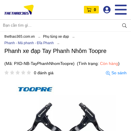
0
thethao365.com.vn
Phụ tùng xe đạp
Phanh - Má phanh - Đĩa Phanh
Phanh xe đạp Tay Phanh Nhôm Toopre
(Mã: PXD-NB-TayPhanhNhomToopre)
(Tình trạng:
Còn hàng
)
0 đánh giá
So sánh