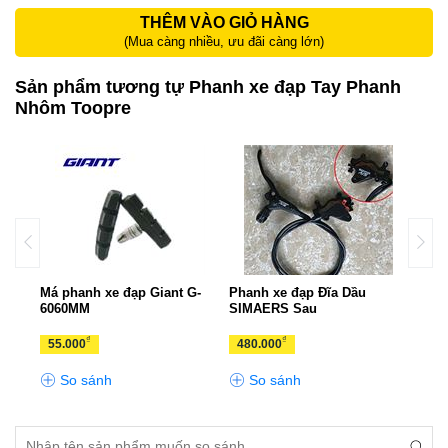
THÊM VÀO GIỎ HÀNG
(Mua càng nhiều, ưu đãi càng lớn)
Sản phẩm tương tự Phanh xe đạp Tay Phanh
Nhôm Toopre
Má phanh xe đạp Giant G-
Phanh xe đạp Đĩa Dầu
Phan
6060MM
SIMAERS Sau
Trẻ 
₫
₫
55.000
480.000
60.
So sánh
So sánh
S